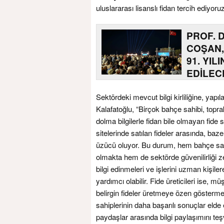
uluslararası lisanslı fidan tercih ediyoru
PROF. 
COŞAN,
91. YIL
EDİLEC
Sektördeki mevcut bilgi kirliliğine, yap
Kalafatoğlu, “Birçok bahçe sahibi, topr
dolma bilgilerle fidan bile olmayan fide 
sitelerinde satılan fideler arasında, baze
üzücü oluyor. Bu durum, hem bahçe sa
olmakta hem de sektörde güvenilirliği z
bilgi edinmeleri ve işlerini uzman kişil
yardımcı olabilir. Fide üreticileri ise, mü
belirgin fideler üretmeye özen göstermeli
sahiplerinin daha başarılı sonuçlar eld
paydaşlar arasında bilgi paylaşımını teş