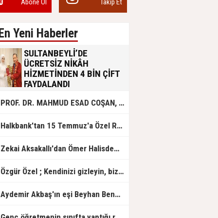
Abone Ol
Takip Et
En Yeni Haberler
SULTANBEYLİ’DE
ÜCRETSİZ NİKÂH
HİZMETİNDEN 4 BİN ÇİFT
FAYDALANDI
Sultanbeyli Belediyesi evlilik yolunda
PROF. DR. MAHMUD ESAD COŞAN, DOĞUMUNUN HİCRÎ 91. YILINDA ELAZIĞ'DA YÂD EDİLECEK
olan gençlere destek amacıyla
başlattığı ücretsiz nikâh hizmetini
sürdürüyor. Bu uygulamayı geçen yıl
Halkbank'tan 15 Temmuz'a Özel Reklam Filmi: "İrade Bizim, Zafer Bizim"
başlattıklarını belirten Sultanbeyli
Belediye Başkanı Ali Tombaş,
“Şimdiye kadar 4 bin çiftimize
Zekai Aksakallı'dan Ömer Halisdemir'e 'vefa' ziyareti!
ücretsiz hizmet vermenin
mutluluğunu yaşıyoruz” dedi.
Özgür Özel ; Kendinizi gizleyin, bizden işaret bekleyin
Aydemir Akbaş'ın eşi Beyhan Benek Akbaş hayatını kaybetti
Genç öğretmenin sınıfta yaptığı rezil paylaşım