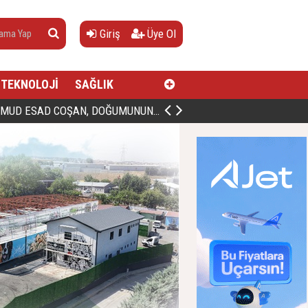
Giriş
Üye Ol
TEKNOLOJİ
SAĞLIK
AN, DOĞUMUNUN HİCRÎ 91. YILINDA ELAZIĞ'DA YÂD EDİLECEK