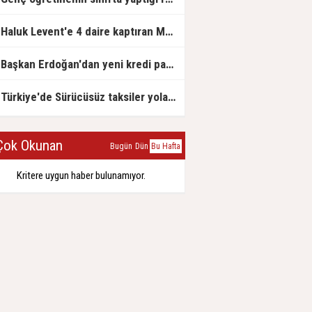
Haluk Levent'e 4 daire kaptıran Müteahhit soluğu savcılıkta aldı
Başkan Erdoğan'dan yeni kredi paketi müjdesi: 6 ay geri ödemesiz, 36 ay vadeli
Türkiye'de Sürücüsüz taksiler yola çıkmaya hazırlanıyor
ok Okunan
Bugün
Dün
Bu Hafta
Kritere uygun haber bulunamıyor.