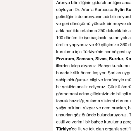
Aronya bilinirliğinin giderek arttığını anca
söyleyen Dr. Aronia Kurucusu
Aylin Ka
getirdiğimizde aronyanın adı bilinmiyordu.
ve geri dönüşümü yüksek bir meyve olduğ
artık her ilde ortalama 250 dekarlık bir
100 dönüm ile işe başladık, şu an yaklaş
üretim yapıyoruz ve 40 çiftçimize 360 
kurulumu için Türkiye’nin her bölgesi uy
Erzurum, Samsun, Sivas, Burdur, Kays
illerden talep alıyoruz. Bahçe kurulumu 
burada kritik önem taşıyor. Şartları uy
sahip olduğumuz bilgi ve tecrübeyle müm
bir şekilde analiz ediyoruz. Çünkü ömr
görmemesi adına çiftçimizin de bilinçli 
toprak hazırlığı, sulama sistemi durumu, 
yağış miktarı, rüzgar ve nem oranları, ha
unsurları göz önünde bulunduruyoruz. Tü
etkili ve verimli bir bahçe kurulumu ge
Türkiye
’de ilk ve tek olan organik serti