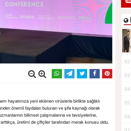
02
03
04
em hayatımıza yeni eklenen virüslerle birlikte sağlıklı
05
ünden önemli faydaları bulunan ve şifa kaynağı olarak
i uzmanlarının bilimsel çalışmalarına ve tavsiyelerine,
06
arttıkça, üretimi de çiftçiler tarafından merak konusu oldu.
07