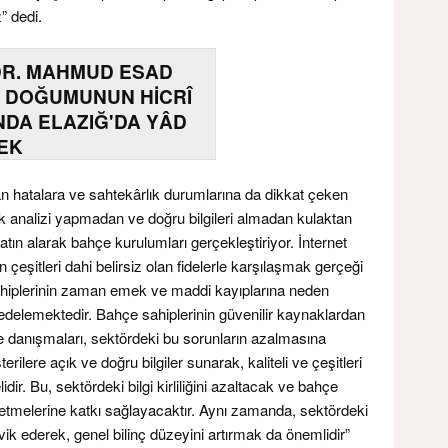
z” dedi.
DR. MAHMUD ESAD
 DOĞUMUNUN HİCRÎ
INDA ELAZIĞ'DA YÂD
EK
ılan hatalara ve sahtekârlık durumlarına da dikkat çeken
ak analizi yapmadan ve doğru bilgileri almadan kulaktan
satın alarak bahçe kurulumları gerçekleştiriyor. İnternet
n çeşitleri dahi belirsiz olan fidelerle karşılaşmak gerçeği
hiplerinin zaman emek ve maddi kayıplarına neden
edelemektedir. Bahçe sahiplerinin güvenilir kaynaklardan
ere danışmaları, sektördeki bu sorunların azalmasına
şterilere açık ve doğru bilgiler sunarak, kaliteli ve çeşitleri
dir. Bu, sektördeki bilgi kirliliğini azaltacak ve bahçe
e etmelerine katkı sağlayacaktır. Aynı zamanda, sektördeki
vik ederek, genel bilinç düzeyini artırmak da önemlidir”