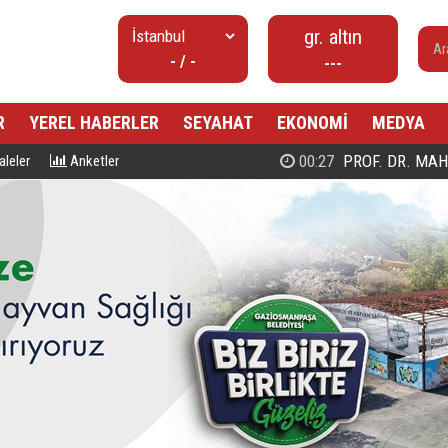
gr. altın
- / -
---
R
YEREL HABERLER
SEYAHAT
EKONOMİ
MEDYA
00:27
PROF. DR. MAHMUD ESAD COŞ
leler
Anketler