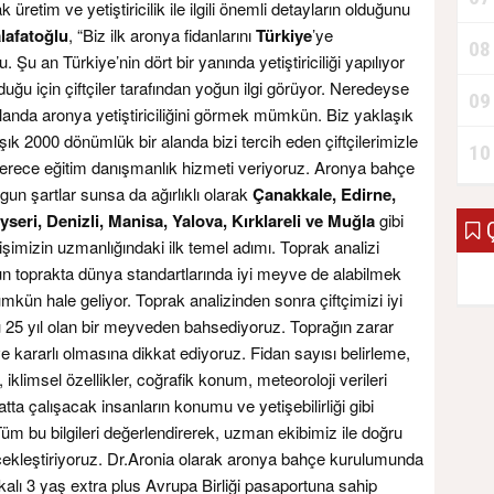
k üretim ve yetiştiricilik ile ilgili önemli detayların olduğunu
lafatoğlu
, “Biz ilk aronya fidanlarını
Türkiye
’ye
08
 Şu an Türkiye’nin dört bir yanında yetiştiriciliği yapılıyor
u için çiftçiler tarafından yoğun ilgi görüyor. Neredeyse
09
 alanda aronya yetiştiriciliğini görmek mümkün. Biz yaklaşık
ık 2000 dönümlük bir alanda bizi tercih eden çiftçilerimizle
10
derece eğitim danışmanlık hizmeti veriyoruz. Aronya bahçe
gun şartlar sunsa da ağırlıklı olarak
Çanakkale, Edirne,
eri, Denizli, Manisa, Yalova, Kırklareli ve Muğla
gibi
Ç
işimizin uzmanlığındaki ilk temel adımı. Toprak analizi
gun toprakta dünya standartlarında iyi meyve de alabilmek
kün hale geliyor. Toprak analizinden sonra çiftçimizi iyi
ü 25 yıl olan bir meyveden bahsediyoruz. Toprağın zarar
ve kararlı olmasına dikkat ediyoruz. Fidan sayısı belirleme,
iklimsel özellikler, coğrafik konum, meteoroloji verileri
tta çalışacak insanların konumu ve yetişebilirliği gibi
m bu bilgileri değerlendirerek, uzman ekibimiz ile doğru
rçekleştiriyoruz. Dr.Aronia olarak aronya bahçe kurulumunda
fikalı 3 yaş extra plus Avrupa Birliği pasaportuna sahip