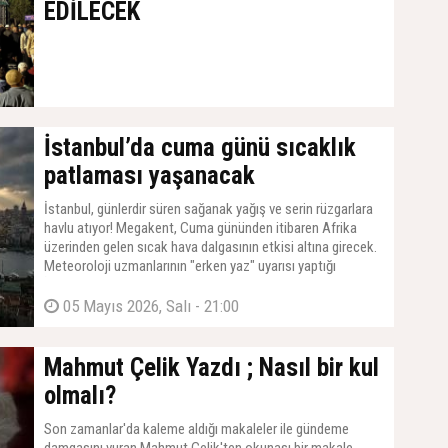
EDİLECEK
İstanbul’da cuma günü sıcaklık
patlaması yaşanacak
İstanbul, günlerdir süren sağanak yağış ve serin rüzgarlara
havlu atıyor! Megakent, Cuma gününden itibaren Afrika
üzerinden gelen sıcak hava dalgasının etkisi altına girecek.
Meteoroloji uzmanlarının "erken yaz" uyarısı yaptığı
İstanbul'da, termometrelerin 30 dereceye dayanması
bekleniyor.
05 Mayıs 2026, Salı - 21:00
Mahmut Çelik Yazdı ; Nasıl bir kul
olmalı?
Son zamanlar'da kaleme aldığı makaleler ile gündeme