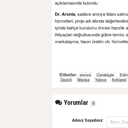
açıklamasında bulundu.
Dr. Aronia
, sadece aronya fidanı satmak
hizmetleri, proje adı altında değerlendir
içinde bahçe kurulumu öncesi hazırlık aş
ihtiyaçları doğrultusunda gübre temini, 
markalaşma, fason üretim vb. hizmetler
Etiketler:
aronya
Çanakkale
Edir
Denizli
Manisa
Yalova
Kırklareli
Yorumlar
0
Adınız Soyadınız: