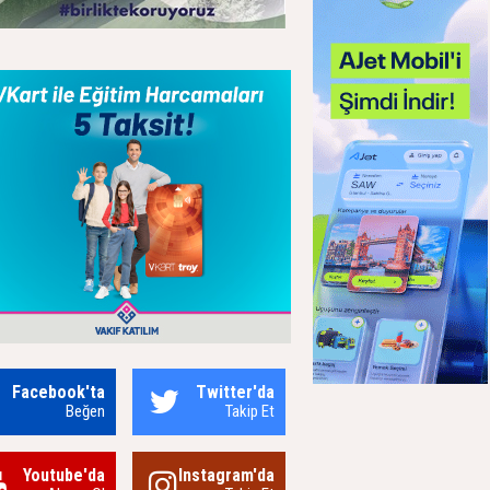
Facebook'ta
Twitter'da
Beğen
Takip Et
Youtube'da
Instagram'da