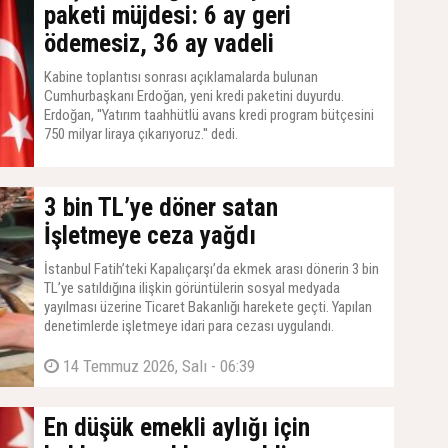
paketi müjdesi: 6 ay geri
ödemesiz, 36 ay vadeli
Kabine toplantısı sonrası açıklamalarda bulunan
Cumhurbaşkanı Erdoğan, yeni kredi paketini duyurdu.
Erdoğan, ''Yatırım taahhütlü avans kredi program bütçesini
750 milyar liraya çıkarıyoruz.'' dedi.
14 Temmuz 2026, Salı - 07:21
3 bin TL’ye döner satan
İşletmeye ceza yağdı
İstanbul Fatih’teki Kapalıçarşı’da ekmek arası dönerin 3 bin
TL’ye satıldığına ilişkin görüntülerin sosyal medyada
yayılması üzerine Ticaret Bakanlığı harekete geçti. Yapılan
denetimlerde işletmeye idari para cezası uygulandı.
14 Temmuz 2026, Salı - 06:39
En düşük emekli aylığı için