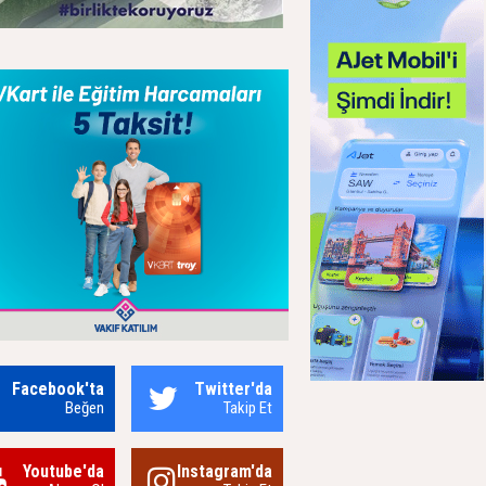
Facebook'ta
Twitter'da
Beğen
Takip Et
Youtube'da
Instagram'da