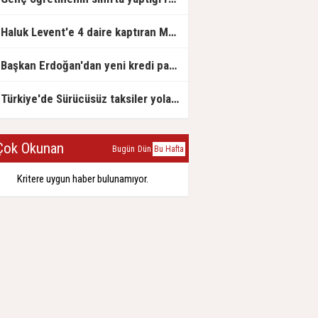
Haluk Levent'e 4 daire kaptıran Müteahhit soluğu savcılıkta aldı
Başkan Erdoğan'dan yeni kredi paketi müjdesi: 6 ay geri ödemesiz, 36 ay vadeli
Türkiye'de Sürücüsüz taksiler yola çıkmaya hazırlanıyor
ok Okunan
Bugün
Dün
Bu Hafta
Kritere uygun haber bulunamıyor.