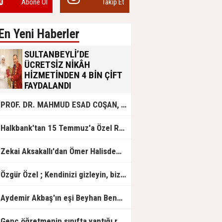
Abone Ol
Takip Et
En Yeni Haberler
SULTANBEYLİ’DE
ÜCRETSİZ NİKÂH
HİZMETİNDEN 4 BİN ÇİFT
FAYDALANDI
Sultanbeyli Belediyesi evlilik yolunda
PROF. DR. MAHMUD ESAD COŞAN, DOĞUMUNUN HİCRÎ 91. YILINDA ELAZIĞ'DA YÂD EDİLECEK
olan gençlere destek amacıyla
başlattığı ücretsiz nikâh hizmetini
sürdürüyor. Bu uygulamayı geçen yıl
Halkbank'tan 15 Temmuz'a Özel Reklam Filmi: "İrade Bizim, Zafer Bizim"
başlattıklarını belirten Sultanbeyli
Belediye Başkanı Ali Tombaş,
“Şimdiye kadar 4 bin çiftimize
Zekai Aksakallı'dan Ömer Halisdemir'e 'vefa' ziyareti!
ücretsiz hizmet vermenin
mutluluğunu yaşıyoruz” dedi.
Özgür Özel ; Kendinizi gizleyin, bizden işaret bekleyin
Aydemir Akbaş'ın eşi Beyhan Benek Akbaş hayatını kaybetti
Genç öğretmenin sınıfta yaptığı rezil paylaşım