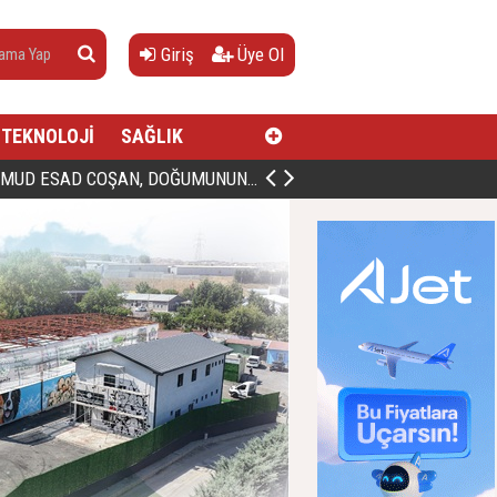
Giriş
Üye Ol
TEKNOLOJİ
SAĞLIK
AN, DOĞUMUNUN HİCRÎ 91. YILINDA ELAZIĞ'DA YÂD EDİLECEK