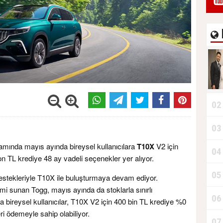
02
03
samında mayıs ayında bireysel kullanıcılara
T10X
V2 için
04
n TL krediye 48 ay vadeli seçenekler yer alıyor.
05
destekleriyle T10X ile buluşturmaya devam ediyor.
yimi sunan Togg, mayıs ayında da stoklarla sınırlı
06
ireysel kullanıcılar, T10X V2 için 400 bin TL krediye %0
eri ödemeyle sahip olabiliyor.
07