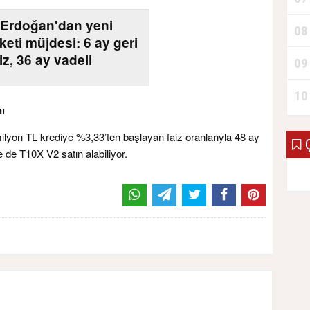
Erdoğan'dan yeni
08
keti müjdesi: 6 ay geri
z, 36 ay vadeli
09
10
ı
lyon TL krediye %3,33’ten başlayan faiz oranlarıyla 48 ay
Ç
 de T10X V2 satın alabiliyor.