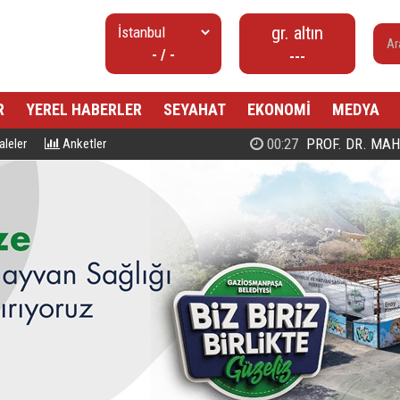
gr. altın
- / -
---
R
YEREL HABERLER
SEYAHAT
EKONOMİ
MEDYA
00:27
PROF. DR. MAHMUD ESAD COŞ
leler
Anketler