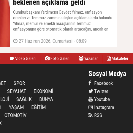
beklenen açıklama geldi
Cumhurbaşkanı Yardımcısı Cevdet Yılmaz, enflasyon
oranları ve Temmuz zammına ilişkin açıklamalarda bulundu.
Yılmaz, memur ve emekli maaşlarının Temmuz
enflasyonuna göre otomatik olarak artacağını, ancak en
düşük emekli maaşına yapılacak zam için TBMM'den yeni
bir kanun çıkarılması gerektiğini duyurdu. Yılmaz, ''O konuda
27 Haziran 2026, Cumartesi - 08:09
da Meclis'imiz gerekli çalışmaları yapacaktır'' dedi.
e
Video Galeri
Foto Galeri
Yazarlar
Makaleler
Sosyal Medya
SET
SPOR
Facebook
SEYAHAT
EKONOMİ
Twitter
LOJİ
SAĞLIK
DÜNYA
Youtube
K
YAŞAM
EĞİTİM
Instagram
OTOMOTİV
RSS
K