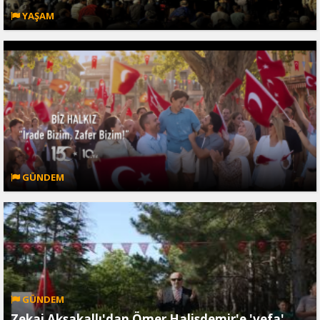
YAŞAM
GÜNDEM
GÜNDEM
Zekai Aksakallı'dan Ömer Halisdemir'e 'vefa'