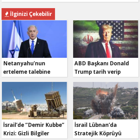
İlginizi Çekebilir
Netanyahu’nun
ABD Başkanı Donald
erteleme talebine
Trump tarih verip
mahkemeden ret
duyurdu: Savaş ne
zaman bitecek?
İsrail’de “Demir Kubbe”
İsrail Lübnan’da
Krizi: Gizli Bilgiler
Stratejik Köprüyü