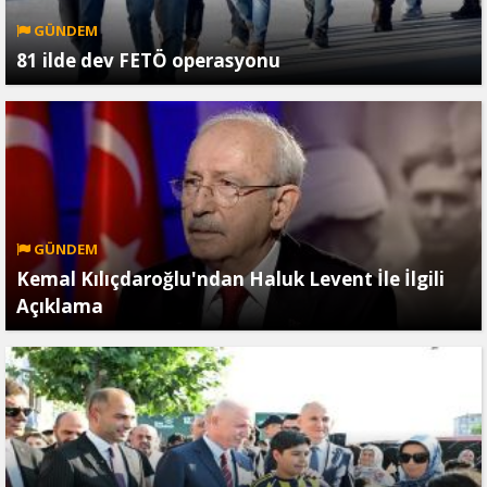
GÜNDEM
81 ilde dev FETÖ operasyonu
GÜNDEM
Kemal Kılıçdaroğlu'ndan Haluk Levent İle İlgili
Açıklama