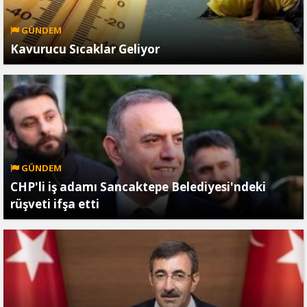
GÜNDEM
Kavurucu Sıcaklar Geliyor
GÜNDEM
CHP'li iş adamı Sancaktepe Belediyesi'ndeki
rüşveti ifşa etti