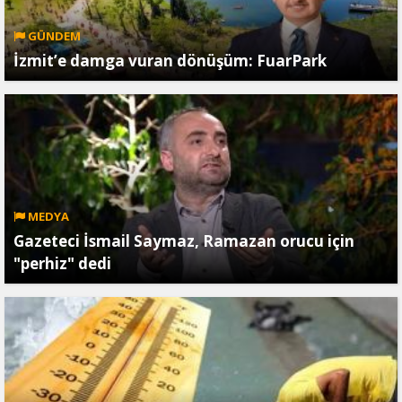
GÜNDEM
İzmit’e damga vuran dönüşüm: FuarPark
MEDYA
Gazeteci İsmail Saymaz, Ramazan orucu için
"perhiz" dedi