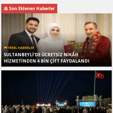
İran’a Sızdırıldı, Asker
Vurdu: Kasımiye
Gözaltında
Köprüsü Bombalandı
Son Eklenen Haberler
YEREL HABERLER
SULTANBEYLİ’DE ÜCRETSİZ NİKÂH
HİZMETİNDEN 4 BİN ÇİFT FAYDALANDI