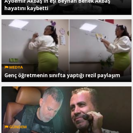
Aydemir Akbaş'ın eşi Beyhan Benek Akbaş
hayatını kaybetti
MEDYA
Genç öğretmenin sınıfta yaptığı rezil paylaşım
GÜNDEM