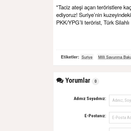
"Taciz ateşi açan teröristlere 
ediyoruz! Suriye’nin kuzeyindeki
PKK/YPG’li terörist, Türk Silahlı 
Etiketler:
Suriye
Milli Savunma Baka
Yorumlar
0
Adınız Soyadınız:
E-Postanız: