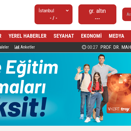
gr. altın
- / -
---
R
YEREL HABERLER
SEYAHAT
EKONOMİ
MEDYA
00:27
PROF. DR. MAHMUD ESAD COŞ
leler
Anketler