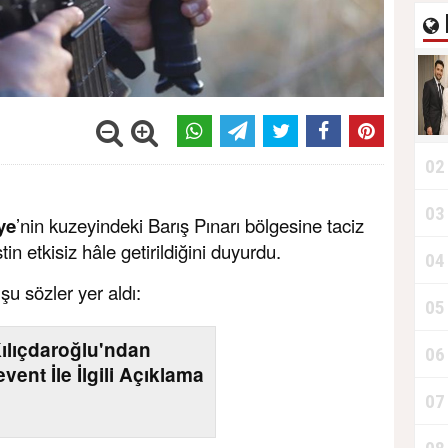
02
03
ye
’nin kuzeyindeki Barış Pınarı bölgesine taciz
in etkisiz hâle getirildiğini duyurdu.
04
u sözler yer aldı:
05
ılıçdaroğlu'ndan
06
vent İle İlgili Açıklama
07