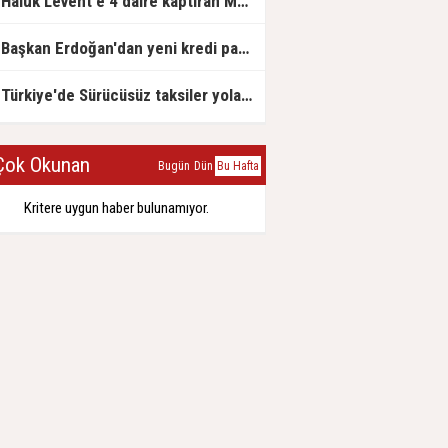
Haluk Levent'e 4 daire kaptıran Müteahhit soluğu savcılıkta aldı
Başkan Erdoğan'dan yeni kredi paketi müjdesi: 6 ay geri ödemesiz, 36 ay vadeli
Türkiye'de Sürücüsüz taksiler yola çıkmaya hazırlanıyor
ok Okunan
Bugün
Dün
Bu Hafta
Kritere uygun haber bulunamıyor.