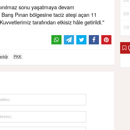
08
kaçınılmaz sonu yaşatmaya devam
09
 Barış Pınarı bölgesine taciz ateşi açan 11
Kuvvetlerimiz tarafından etkisiz hâle getirildi."
10
Ç
nlığı
PKK