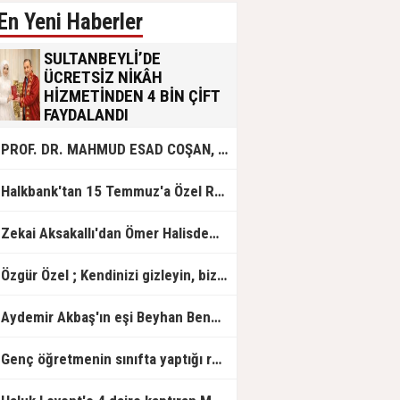
En Yeni Haberler
SULTANBEYLİ’DE
ÜCRETSİZ NİKÂH
HİZMETİNDEN 4 BİN ÇİFT
FAYDALANDI
Sultanbeyli Belediyesi evlilik yolunda
PROF. DR. MAHMUD ESAD COŞAN, DOĞUMUNUN HİCRÎ 91. YILINDA ELAZIĞ'DA YÂD EDİLECEK
olan gençlere destek amacıyla
başlattığı ücretsiz nikâh hizmetini
sürdürüyor. Bu uygulamayı geçen yıl
Halkbank'tan 15 Temmuz'a Özel Reklam Filmi: "İrade Bizim, Zafer Bizim"
başlattıklarını belirten Sultanbeyli
Belediye Başkanı Ali Tombaş,
“Şimdiye kadar 4 bin çiftimize
Zekai Aksakallı'dan Ömer Halisdemir'e 'vefa' ziyareti!
ücretsiz hizmet vermenin
mutluluğunu yaşıyoruz” dedi.
Özgür Özel ; Kendinizi gizleyin, bizden işaret bekleyin
Aydemir Akbaş'ın eşi Beyhan Benek Akbaş hayatını kaybetti
Genç öğretmenin sınıfta yaptığı rezil paylaşım