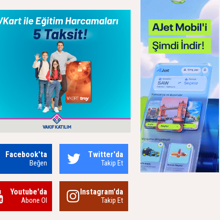
Facebook'ta
Twitter'da
Beğen
Takip Et
Youtube'da
Instagram'da
Abone Ol
Takip Et