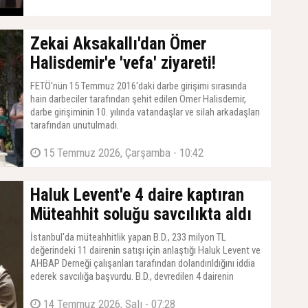
19 Temmuz 2026, Pazar - 17:19
Zekai Aksakallı'dan Ömer
Halisdemir'e 'vefa' ziyareti!
FETÖ'nün 15 Temmuz 2016'daki darbe girişimi sırasında
hain darbeciler tarafından şehit edilen Ömer Halisdemir,
darbe girişiminin 10. yılında vatandaşlar ve silah arkadaşları
tarafından unutulmadı.
15 Temmuz 2026, Çarşamba - 10:42
Haluk Levent'e 4 daire kaptıran
Müteahhit soluğu savcılıkta aldı
İstanbul'da müteahhitlik yapan B.D., 233 milyon TL
değerindeki 11 dairenin satışı için anlaştığı Haluk Levent ve
AHBAP Derneği çalışanları tarafından dolandırıldığını iddia
ederek savcılığa başvurdu. B.D., devredilen 4 dairenin
ödemesinin yapılmadığını belirtti.
14 Temmuz 2026, Salı - 07:28