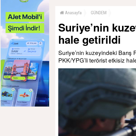
Anasayfa
GÜNDEM
Suriye’nin kuzey
hale getirildi
Suriye’nin kuzeyindeki Barış P
PKK/YPG’li terörist etkisiz hale 