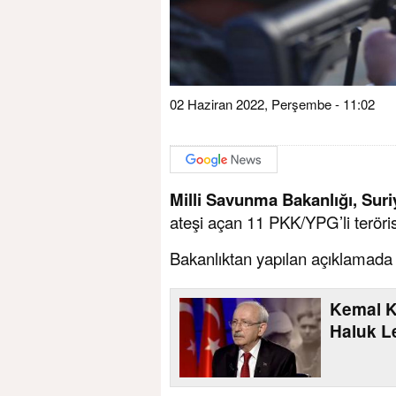
02 Haziran 2022, Perşembe - 11:02
Milli Savunma Bakanlığı,
Suri
ateşi açan 11 PKK/YPG’li terörist
Bakanlıktan yapılan açıklamada ş
Kemal K
Haluk Le