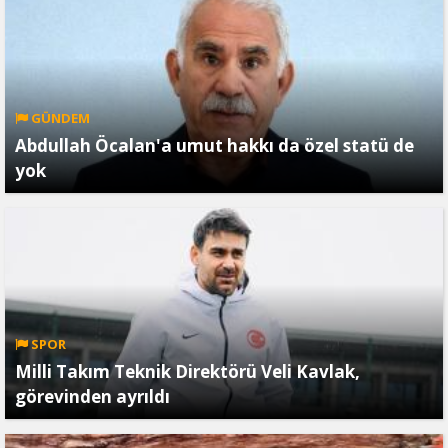
GÜNDEM
Abdullah Öcalan'a umut hakkı da özel statü de
yok
SPOR
Milli Takım Teknik Direktörü Veli Kavlak,
görevinden ayrıldı