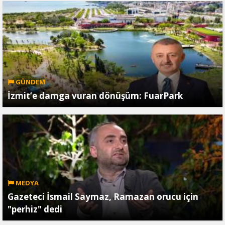
GÜNDEM
İzmit’e damga vuran dönüşüm: FuarPark
MEDYA
Gazeteci İsmail Saymaz, Ramazan orucu için
"perhiz" dedi