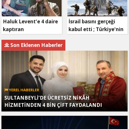
Haluk Levent'e 4 daire
İsrail basını gerçeği
kaptıran
kabul etti ; Türkiye'nin
Müteahhit soluğu
hamlesi Tel Aviv'i
savcılıkta aldı
endişelendirdi
Son Eklenen Haberler
YEREL HABERLER
SULTANBEYLİ’DE ÜCRETSİZ NİKÂH
HİZMETİNDEN 4 BİN ÇİFT FAYDALANDI