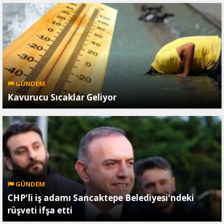
GÜNDEM
Kavurucu Sıcaklar Geliyor
GÜNDEM
CHP'li iş adamı Sancaktepe Belediyesi'ndeki
rüşveti ifşa etti