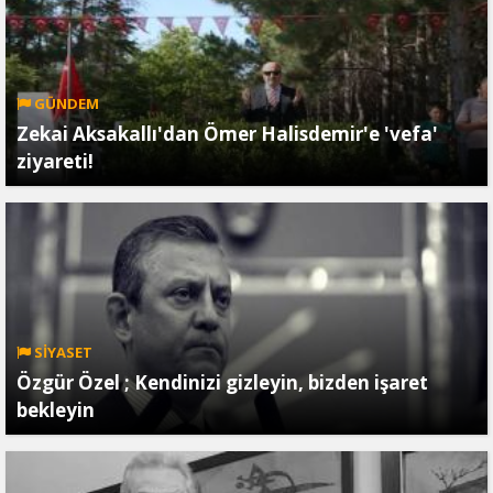
GÜNDEM
Zekai Aksakallı'dan Ömer Halisdemir'e 'vefa'
ziyareti!
SİYASET
Özgür Özel ; Kendinizi gizleyin, bizden işaret
bekleyin