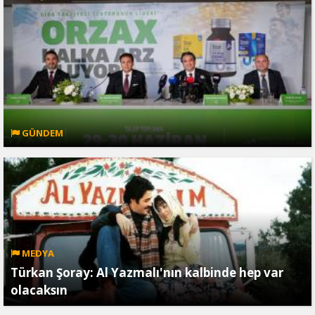
GÜNDEM
MEDYA
Türkan Şoray: Al Yazmalı'nın kalbinde hep var
olacaksın