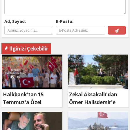
Ad, Soyad:
E-Posta:
İlginizi Çekebilir
Halkbank'tan 15
Zekai Aksakallı'dan
Temmuz'a Özel
Ömer Halisdemir'e
Reklam Filmi: "İrade
'vefa' ziyareti!
Bizim, Zafer Bizim"