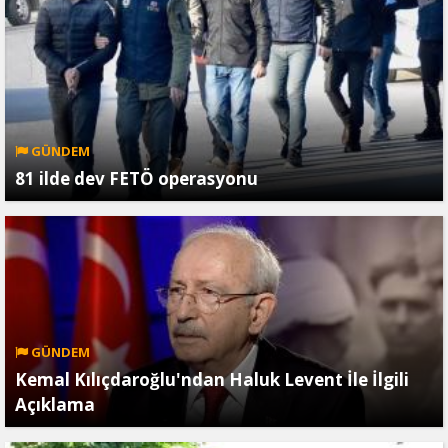
GÜNDEM
81 ilde dev FETÖ operasyonu
GÜNDEM
Kemal Kılıçdaroğlu'ndan Haluk Levent İle İlgili
Açıklama