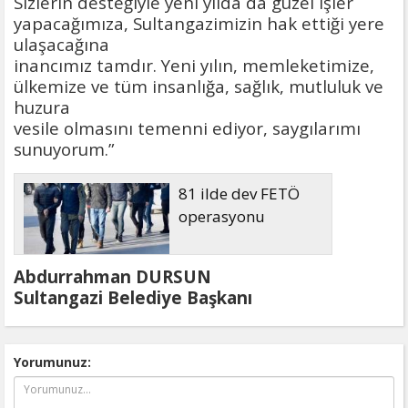
Sizlerin desteğiyle yeni yılda da güzel işler
yapacağımıza, Sultangazimizin hak ettiği yere
ulaşacağına
inancımız tamdır. Yeni yılın, memleketimize,
ülkemize ve tüm insanlığa, sağlık, mutluluk ve
huzura
vesile olmasını temenni ediyor, saygılarımı
sunuyorum.”
81 ilde dev FETÖ
operasyonu
Abdurrahman DURSUN
Sultangazi Belediye Başkanı
Yorumunuz: