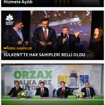
Hizmete Açıldı
YEREL HABERLER
SULKENT’TE HAK SAHİPLERİ BELLİ OLDU