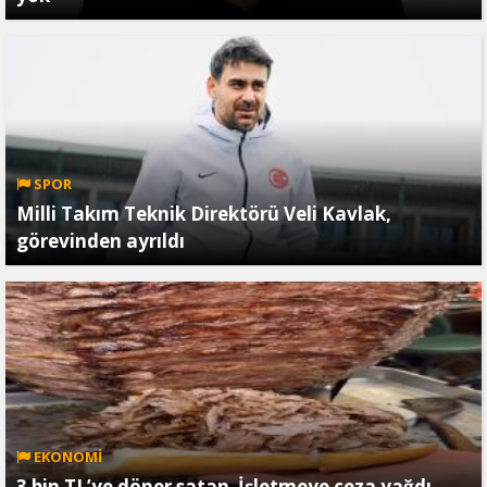
SPOR
Milli Takım Teknik Direktörü Veli Kavlak,
görevinden ayrıldı
EKONOMİ
3 bin TL’ye döner satan İşletmeye ceza yağdı