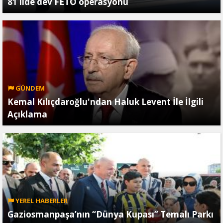
81 ilde dev FETÖ operasyonu
GÜNDEM
Kemal Kılıçdaroğlu'ndan Haluk Levent İle İlgili
Açıklama
YEREL HABERLER
Gaziosmanpaşa’nın “Dünya Kupası” Temalı Parkı