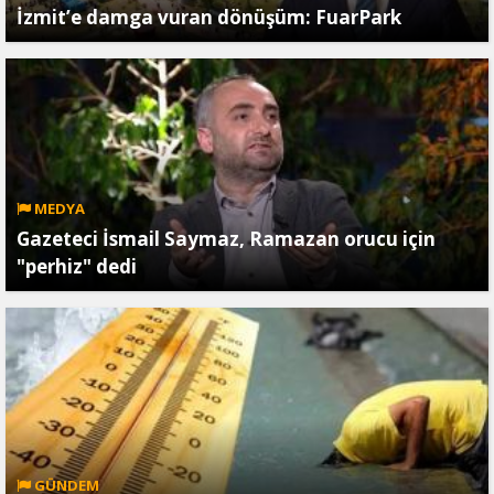
İzmit’e damga vuran dönüşüm: FuarPark
MEDYA
Gazeteci İsmail Saymaz, Ramazan orucu için
"perhiz" dedi
GÜNDEM