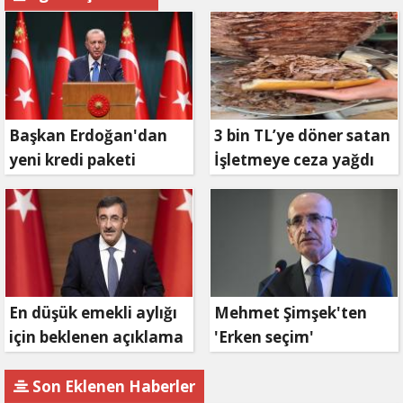
Başkan Erdoğan'dan
3 bin TL’ye döner satan
yeni kredi paketi
İşletmeye ceza yağdı
müjdesi: 6 ay geri
ödemesiz, 36 ay vadeli
En düşük emekli aylığı
Mehmet Şimşek'ten
için beklenen açıklama
'Erken seçim'
geldi
açıklaması!
Son Eklenen Haberler