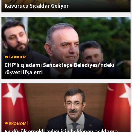
Kavurucu Sıcaklar Geliyor
GÜNDEM
CHP'li iş adamı Sancaktepe Belediyesi'ndeki
rüşveti ifşa etti
EKONOMİ
En düşük emekli aylığı için beklenen açıklama