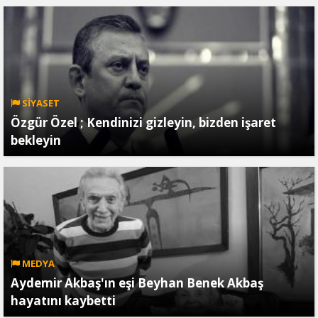
SİYASET
Özgür Özel ; Kendinizi gizleyin, bizden işaret
bekleyin
MEDYA
Aydemir Akbaş'ın eşi Beyhan Benek Akbaş
hayatını kaybetti