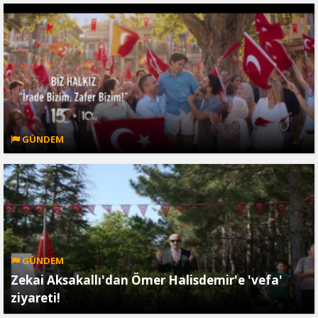
GÜNDEM
GÜNDEM
Zekai Aksakallı'dan Ömer Halisdemir'e 'vefa'
ziyareti!