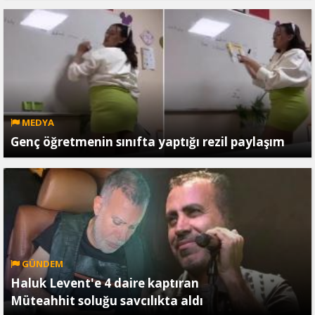
MEDYA
Genç öğretmenin sınıfta yaptığı rezil paylaşım
GÜNDEM
Haluk Levent'e 4 daire kaptıran
Müteahhit soluğu savcılıkta aldı