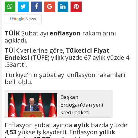
TÜİK
Şubat ayı
enflasyon
rakamlarını
açıkladı.
TÜİK verilerine göre,
Tüketici Fiyat
Endeksi
(TÜFE) yıllık yüzde 67 aylık yüzde 4
.53arttı.
Türkiye'nin şubat ayı enflasyon rakamları
belli oldu.
Başkan
Erdoğan'dan yeni
kredi paketi
müjdesi: 6 ay geri
Enflasyon şubat ayında
aylık
bazda yüzde
ödemesiz, 36 ay vadeli
4,53
yükseliş kaydetti. Enflasyon
yıllık