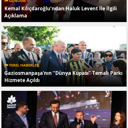
GÜNDEM
Kemal Kılıçdaroğlu'ndan Haluk Levent İle İlgili
Açıklama
YEREL HABERLER
Gaziosmanpaşa’nın “Dünya Kupası” Temalı Parkı
Hizmete Açıldı