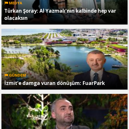
MEDYA
Türkan Şoray: Al Yazmalı'nın kalbinde hep var
olacaksın
GÜNDEM
İzmit’e damga vuran dönüşüm: FuarPark