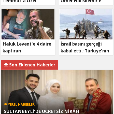
Temmuz'a Özel
Ömer Halisdemir'e
Reklam Filmi: "İrade
'vefa' ziyareti!
Bizim, Zafer Bizim"
Haluk Levent'e 4 daire
İsrail basını gerçeği
kaptıran
kabul etti ; Türkiye'nin
Müteahhit soluğu
hamlesi Tel Aviv'i
savcılıkta aldı
endişelendirdi
Son Eklenen Haberler
YEREL HABERLER
SULTANBEYLİ’DE ÜCRETSİZ NİKÂH