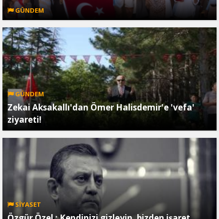
GÜNDEM
GÜNDEM
Zekai Aksakallı'dan Ömer Halisdemir'e 'vefa'
ziyareti!
SİYASET
Özgür Özel ; Kendinizi gizleyin, bizden işaret