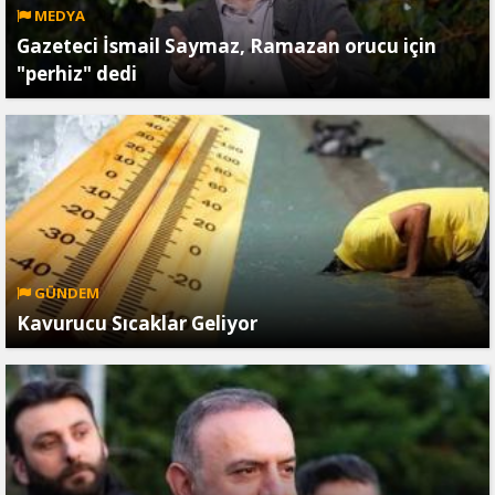
MEDYA
Gazeteci İsmail Saymaz, Ramazan orucu için
"perhiz" dedi
GÜNDEM
Kavurucu Sıcaklar Geliyor