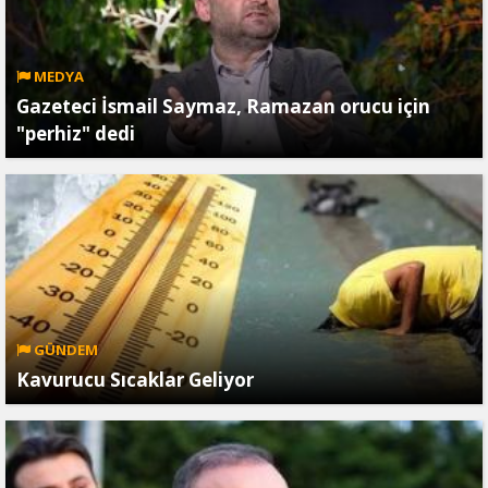
MEDYA
Gazeteci İsmail Saymaz, Ramazan orucu için
"perhiz" dedi
GÜNDEM
Kavurucu Sıcaklar Geliyor