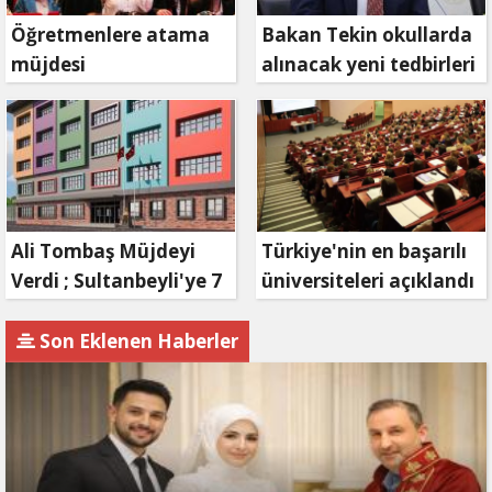
Öğretmenlere atama
Bakan Tekin okullarda
müjdesi
alınacak yeni tedbirleri
açıkladı
Ali Tombaş Müjdeyi
Türkiye'nin en başarılı
Verdi ; Sultanbeyli'ye 7
üniversiteleri açıklandı
yeni Okul geliyor
Son Eklenen Haberler