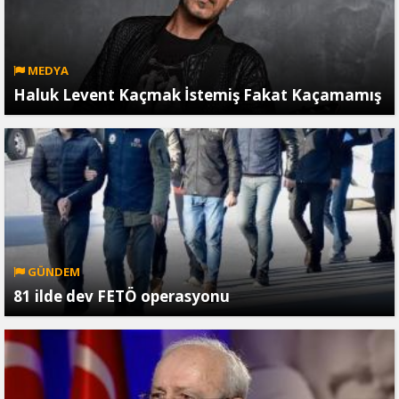
MEDYA
Haluk Levent Kaçmak İstemiş Fakat Kaçamamış
GÜNDEM
81 ilde dev FETÖ operasyonu