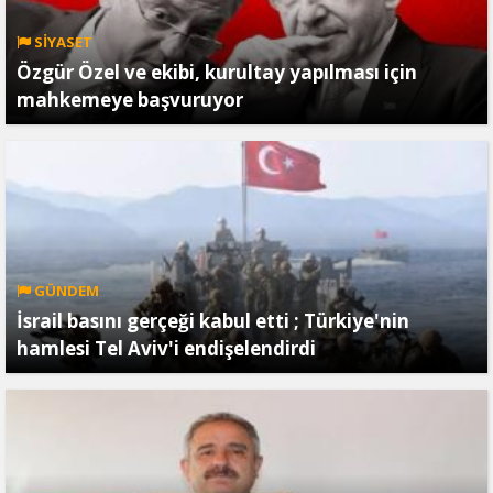
SİYASET
Özgür Özel ve ekibi, kurultay yapılması için
mahkemeye başvuruyor
GÜNDEM
İsrail basını gerçeği kabul etti ; Türkiye'nin
hamlesi Tel Aviv'i endişelendirdi