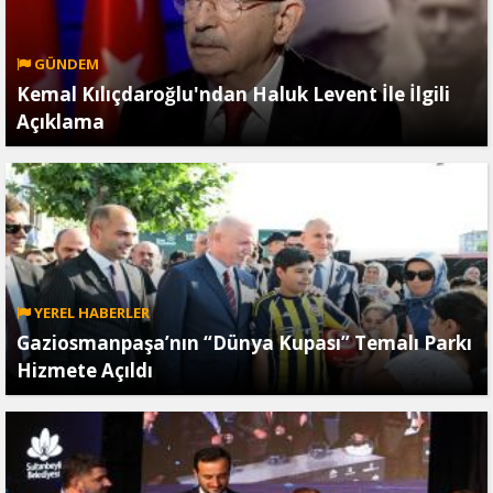
GÜNDEM
Kemal Kılıçdaroğlu'ndan Haluk Levent İle İlgili
Açıklama
YEREL HABERLER
Gaziosmanpaşa’nın “Dünya Kupası” Temalı Parkı
Hizmete Açıldı