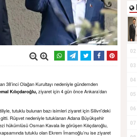
02
03
04
ınan 38’inci Olağan Kurultayı nedeniyle gündemden
mal Kılıçdaroğlu,
ziyaret için 4 gün önce Ankara’dan
05
06
liyle, tutuklu bulunan bazı isimleri ziyaret için Silivri’deki
itti. Rüşvet nedeniyle tutuklanan Adana Büyükşehir
07
zi hükümlüsü Osman Kavala ile görüşen Kılıçdaroğlu,
 kapsamında tutuklu olan Ekrem İmamoğlu’nu ise ziyaret