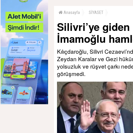
Anasayfa
SİYASET
Silivri’ye giden
İmamoğlu haml
Kılıçdaroğlu, Silivri Cezaevi
Zeydan Karalar ve Gezi hüküm
yolsuzluk ve rüşvet çarkı ned
görüşmedi.