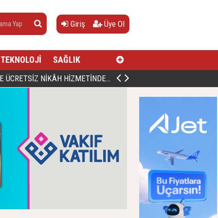
Giriş
Üye Ol
TEKNOLOJİ
SAĞLIK
AN, DOĞUMUNUN HİCRÎ 91. YILINDA ELAZIĞ'DA YÂD EDİLECEK