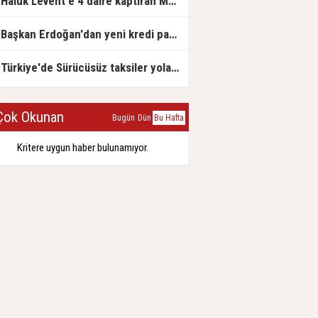
Haluk Levent'e 4 daire kaptıran Müteahhit soluğu savcılıkta aldı
Başkan Erdoğan'dan yeni kredi paketi müjdesi: 6 ay geri ödemesiz, 36 ay vadeli
Türkiye'de Sürücüsüz taksiler yola çıkmaya hazırlanıyor
ok Okunan
Bugün
Dün
Bu Hafta
Kritere uygun haber bulunamıyor.