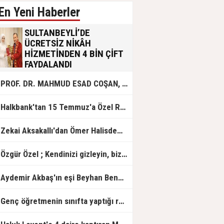
En Yeni Haberler
SULTANBEYLİ’DE
ÜCRETSİZ NİKÂH
HİZMETİNDEN 4 BİN ÇİFT
FAYDALANDI
Sultanbeyli Belediyesi evlilik yolunda
PROF. DR. MAHMUD ESAD COŞAN, DOĞUMUNUN HİCRÎ 91. YILINDA ELAZIĞ'DA YÂD EDİLECEK
olan gençlere destek amacıyla
başlattığı ücretsiz nikâh hizmetini
sürdürüyor. Bu uygulamayı geçen yıl
Halkbank'tan 15 Temmuz'a Özel Reklam Filmi: "İrade Bizim, Zafer Bizim"
başlattıklarını belirten Sultanbeyli
Belediye Başkanı Ali Tombaş,
“Şimdiye kadar 4 bin çiftimize
Zekai Aksakallı'dan Ömer Halisdemir'e 'vefa' ziyareti!
ücretsiz hizmet vermenin
mutluluğunu yaşıyoruz” dedi.
Özgür Özel ; Kendinizi gizleyin, bizden işaret bekleyin
Aydemir Akbaş'ın eşi Beyhan Benek Akbaş hayatını kaybetti
Genç öğretmenin sınıfta yaptığı rezil paylaşım