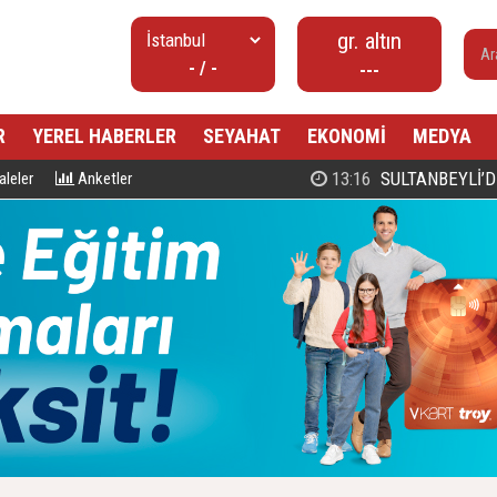
gr. altın
- / -
---
R
YEREL HABERLER
SEYAHAT
EKONOMİ
MEDYA
00:27
PROF. DR. MAHMUD ESAD COŞ
leler
Anketler