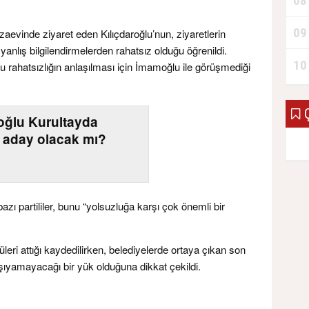
08
09
evinde ziyaret eden Kılıçdaroğlu’nun, ziyaretlerin
yanlış bilgilendirmelerden rahatsız olduğu öğrenildi.
10
 bu rahatsızlığın anlaşılması için İmamoğlu ile görüşmediği
Ç
roğlu Kurultayda
 aday olacak mı?
azı partililer, bunu “yolsuzluğa karşı çok önemli bir
eri attığı kaydedilirken, belediyelerde ortaya çıkan son
aşıyamayacağı bir yük olduğuna dikkat çekildi.