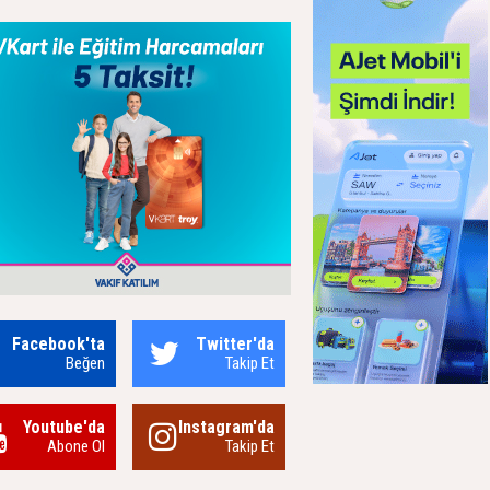
Facebook'ta
Twitter'da
Beğen
Takip Et
Youtube'da
Instagram'da
Abone Ol
Takip Et