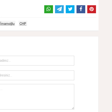
 İmamoğlu
CHP