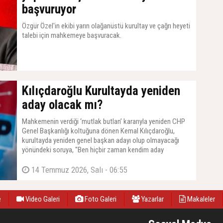
başvuruyor
Özgür Özel'in ekibi yarın olağanüstü kurultay ve çağrı heyeti
talebi için mahkemeye başvuracak.
14 Temmuz 2026, Salı - 07:11
Kılıçdaroğlu Kurultayda yeniden
aday olacak mı?
Mahkemenin verdiği ‘mutlak butlan’ kararıyla yeniden CHP
Genel Başkanlığı koltuğuna dönen Kemal Kılıçdaroğlu,
kurultayda yeniden genel başkan adayı olup olmayacağı
yönündeki soruya, "Ben hiçbir zaman kendim aday
olmadım, adaylık dilekçesi vermedim. Aday gösterilirsem
düşünürüm" yanıtını verdi.
14 Temmuz 2026, Salı - 06:55
e
Video Galeri
Foto Galeri
Yazarlar
Makaleler