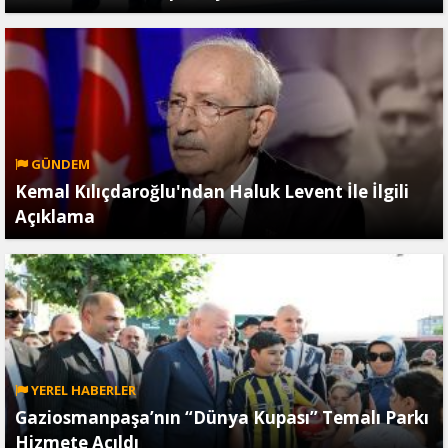
GÜNDEM
Kemal Kılıçdaroğlu'ndan Haluk Levent İle İlgili
Açıklama
YEREL HABERLER
Gaziosmanpaşa’nın “Dünya Kupası” Temalı Parkı
Hizmete Açıldı