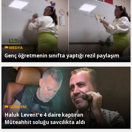
MEDYA
Genç öğretmenin sınıfta yaptığı rezil paylaşım
GÜNDEM
Haluk Levent'e 4 daire kaptıran
Müteahhit soluğu savcılıkta aldı