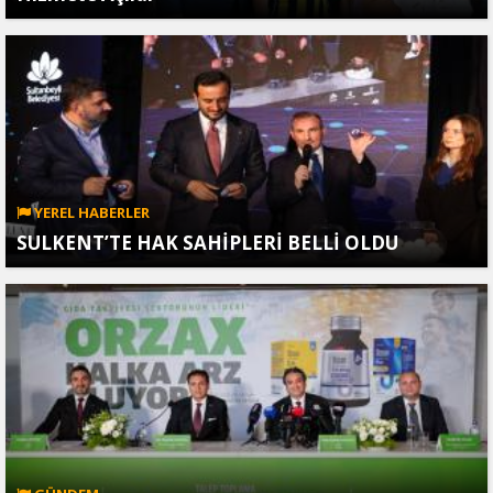
YEREL HABERLER
SULKENT’TE HAK SAHİPLERİ BELLİ OLDU