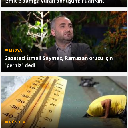
İzmit’e damga vuran dönüşüm: FuarPark
MEDYA
Gazeteci İsmail Saymaz, Ramazan orucu için
"perhiz" dedi
GÜNDEM