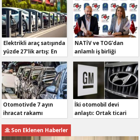
Elektrikli araç satışında
NATİV ve TOG’dan
yüzde 27'lik artış: En
anlamlı iş birliği
çok talep Çin'den
Otomotivde 7 ayın
İki otomobil devi
ihracat rakamı
anlaştı: Ortak ticari
açıklandı
araç üretecekler!
Son Eklenen Haberler