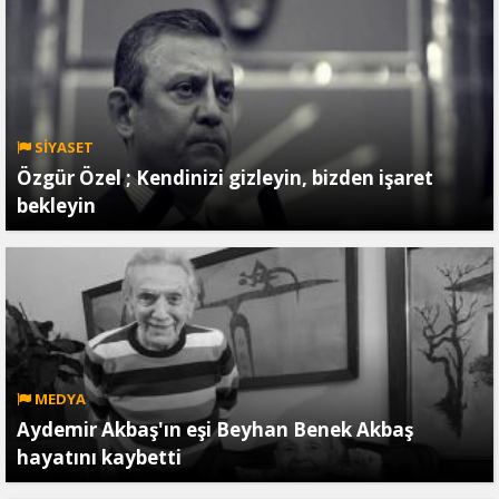
SİYASET
Özgür Özel ; Kendinizi gizleyin, bizden işaret
bekleyin
MEDYA
Aydemir Akbaş'ın eşi Beyhan Benek Akbaş
hayatını kaybetti