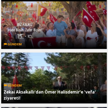
GÜNDEM
GÜNDEM
Zekai Aksakallı'dan Ömer Halisdemir'e 'vefa'
ziyareti!