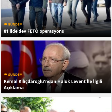
GÜNDEM
81 ilde dev FETÖ operasyonu
GÜNDEM
Kemal Kılıçdaroğlu'ndan Haluk Levent İle İlgili
Açıklama