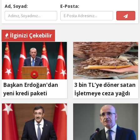
Ad, Soyad:
E-Posta:
İlginizi Çekebilir
Başkan Erdoğan'dan
3 bin TL’ye döner satan
yeni kredi paketi
İşletmeye ceza yağdı
müjdesi: 6 ay geri
ödemesiz, 36 ay vadeli