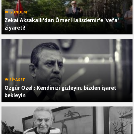
GÜNDEM
Zekai Aksakallı'dan Ömer Halisdemir'e 'vefa'
ziyareti!
SİYASET
Özgür Özel ; Kendinizi gizleyin, bizden işaret
bekleyin