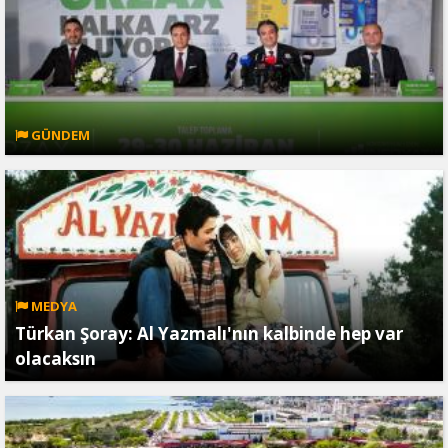
GÜNDEM
MEDYA
Türkan Şoray: Al Yazmalı'nın kalbinde hep var
olacaksın