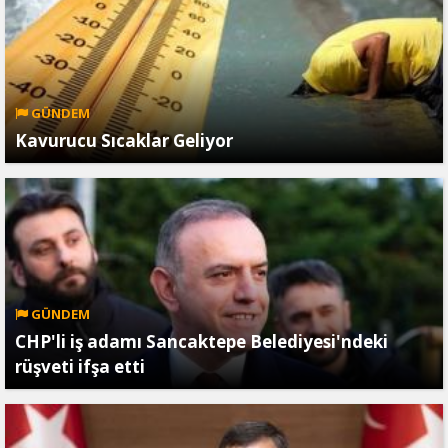
GÜNDEM
Kavurucu Sıcaklar Geliyor
GÜNDEM
CHP'li iş adamı Sancaktepe Belediyesi'ndeki
rüşveti ifşa etti