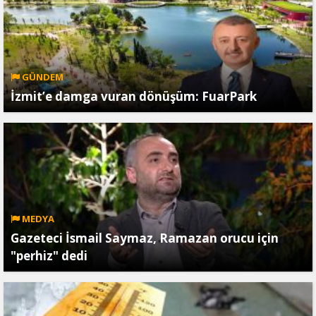
GÜNDEM
İzmit’e damga vuran dönüşüm: FuarPark
MEDYA
Gazeteci İsmail Saymaz, Ramazan orucu için
"perhiz" dedi