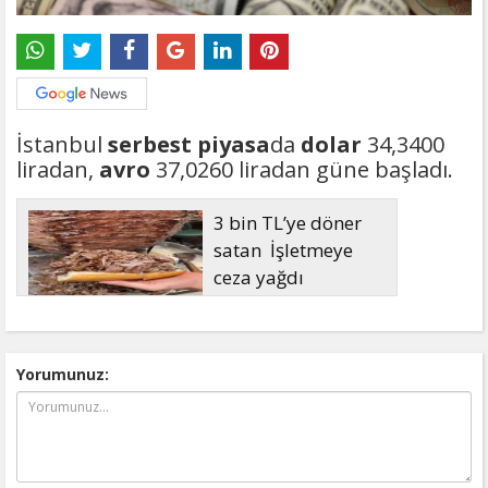
İstanbul
serbest piyasa
da
dolar
34,3400
liradan,
avro
37,0260 liradan güne başladı.
3 bin TL’ye döner
satan İşletmeye
ceza yağdı
Yorumunuz: