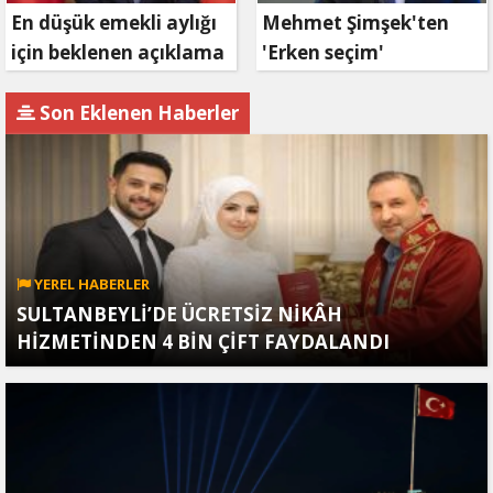
En düşük emekli aylığı
Mehmet Şimşek'ten
için beklenen açıklama
'Erken seçim'
geldi
açıklaması!
Son Eklenen Haberler
YEREL HABERLER
SULTANBEYLİ’DE ÜCRETSİZ NİKÂH
HİZMETİNDEN 4 BİN ÇİFT FAYDALANDI