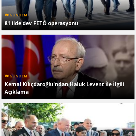
GÜNDEM
81 ilde dev FETÖ operasyonu
GÜNDEM
Kemal Kılıçdaroğlu'ndan Haluk Levent İle İlgili
Açıklama