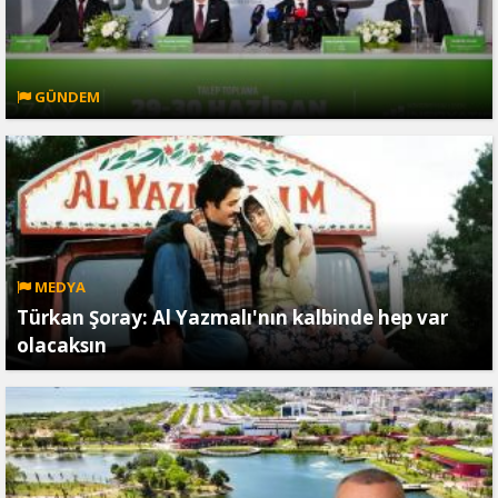
GÜNDEM
MEDYA
Türkan Şoray: Al Yazmalı'nın kalbinde hep var
olacaksın