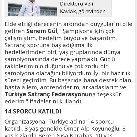
Direktörü Veli
Kavlak, görevinden
ayrıldı
Elde ettiği derecenin ardından duygularını dile
getiren
Senem Gül
, "Şampiyona için çok
çalışmıştım, hedefim buydu ve başardım.
Satranç sporuna başladığıma ilk
hedeflerimden biri, yaş gruplarında dünya
şampiyonasında derece yapmaktı. Güçlü
rakiplerimin olduğunu ve çok zorlu bir
şampiyona olacağını biliyordum. İyi bir hazırlık
süreci geçirdim. Bu başarıda bana destek olan
başta ailem, antrenörlerim, arkadaşlarım ve
Türkiye Satranç Federasyonu
na teşekkür
ederim." ifadelerini kullandı.
14 SPORCU KATILDI
Organizasyona, Türkiye adına 14 sporcu
katıldı. 8 yaş genelde Ömer Alp Koyunoğlu, 8
yaş kızlarda Beren Nisa Karabaş, 10 yaş