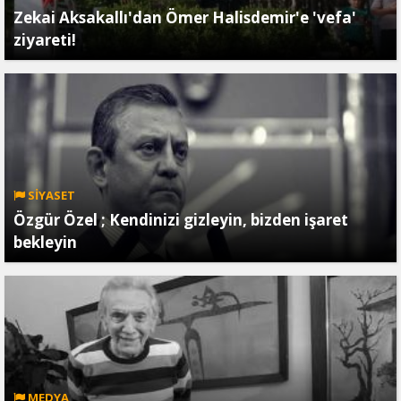
Zekai Aksakallı'dan Ömer Halisdemir'e 'vefa'
ziyareti!
SİYASET
Özgür Özel ; Kendinizi gizleyin, bizden işaret
bekleyin
MEDYA