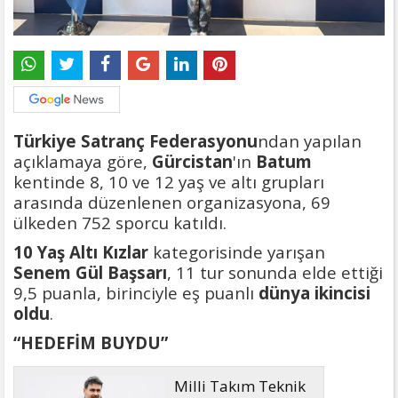
Türkiye Satranç Federasyonu
ndan yapılan
açıklamaya göre,
Gürcistan
'ın
Batum
kentinde 8, 10 ve 12 yaş ve altı grupları
arasında düzenlenen organizasyona, 69
ülkeden 752 sporcu katıldı.
10 Yaş Altı Kızlar
kategorisinde yarışan
Senem Gül Başsarı
, 11 tur sonunda elde ettiği
9,5 puanla, birinciyle eş puanlı
dünya ikincisi
oldu
.
“HEDEFİM BUYDU”
Milli Takım Teknik