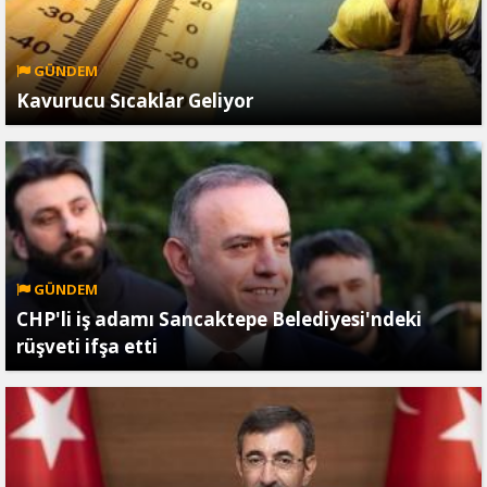
GÜNDEM
Kavurucu Sıcaklar Geliyor
GÜNDEM
CHP'li iş adamı Sancaktepe Belediyesi'ndeki
rüşveti ifşa etti