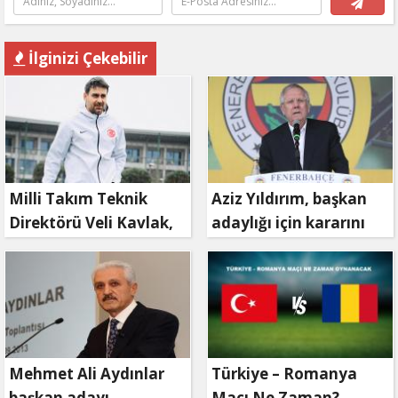
İlginizi Çekebilir
Milli Takım Teknik
Aziz Yıldırım, başkan
Direktörü Veli Kavlak,
adaylığı için kararını
görevinden ayrıldı
verdi
Mehmet Ali Aydınlar
Türkiye – Romanya
başkan adayı
Maçı Ne Zaman?