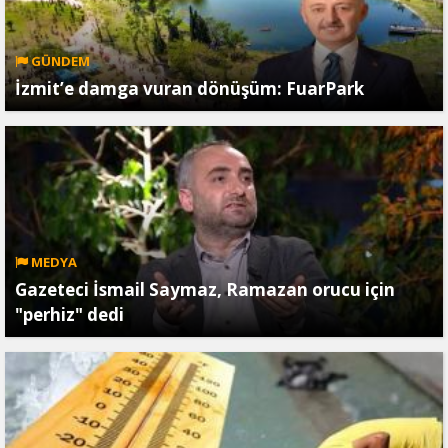
GÜNDEM
İzmit’e damga vuran dönüşüm: FuarPark
MEDYA
Gazeteci İsmail Saymaz, Ramazan orucu için
"perhiz" dedi