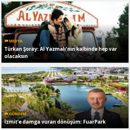
MEDYA
Türkan Şoray: Al Yazmalı'nın kalbinde hep var
olacaksın
GÜNDEM
İzmit’e damga vuran dönüşüm: FuarPark