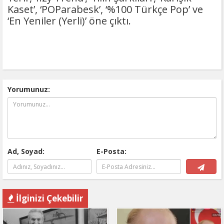
Kaset’, ‘POParabesk’, ‘%100 Türkçe Pop’ ve
‘En Yeniler (Yerli)’ öne çıktı.
Yorumunuz:
Ad, Soyad:
E-Posta:
İlginizi Çekebilir