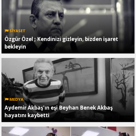
SİYASET
Özgür Özel ; Kendinizi gizleyin, bizden işaret
bekleyin
MEDYA
Aydemir Akbaş'ın eşi Beyhan Benek Akbaş
hayatını kaybetti