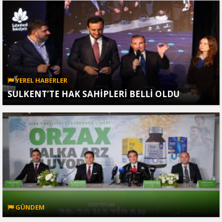
YEREL HABERLER
SULKENT’TE HAK SAHİPLERİ BELLİ OLDU
GÜNDEM