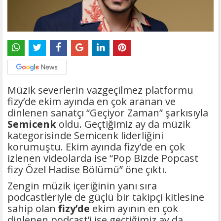
Müzik severlerin vazgeçilmez platformu
fizy’de ekim ayında en çok aranan ve
dinlenen sanatçı “Geçiyor Zaman” şarkısıyla
Semicenk
oldu. Geçtiğimiz ay da müzik
kategorisinde Semicenk liderliğini
korumuştu. Ekim ayında fizy’de en çok
izlenen videolarda ise “Pop Bizde Popcast
fizy Özel Hadise Bölümü” öne çıktı.
Zengin müzik içeriğinin yanı sıra
podcastleriyle de güçlü bir takipçi kitlesine
sahip olan
fizy’de
ekim ayının en çok
dinlenen podcast’i ise geçtiğimiz ay da