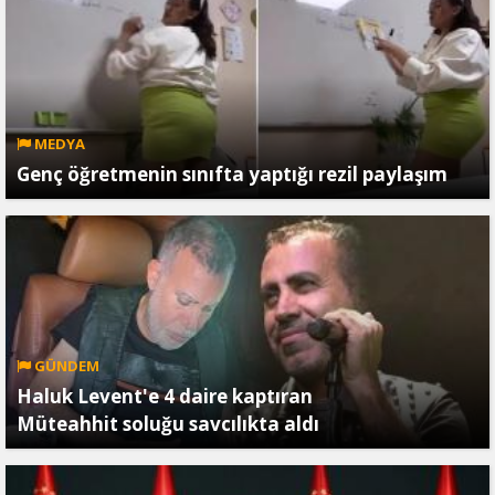
MEDYA
Genç öğretmenin sınıfta yaptığı rezil paylaşım
GÜNDEM
Haluk Levent'e 4 daire kaptıran
Müteahhit soluğu savcılıkta aldı