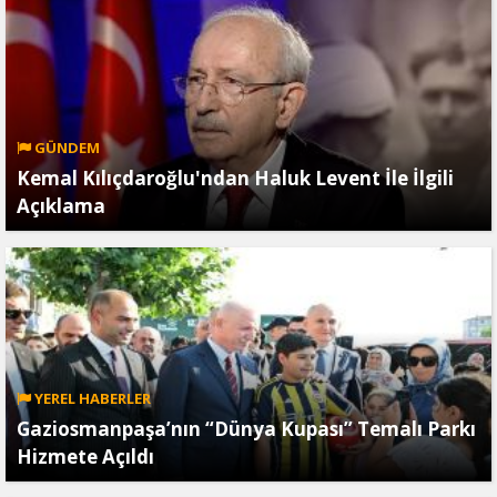
GÜNDEM
Kemal Kılıçdaroğlu'ndan Haluk Levent İle İlgili
Açıklama
YEREL HABERLER
Gaziosmanpaşa’nın “Dünya Kupası” Temalı Parkı
Hizmete Açıldı