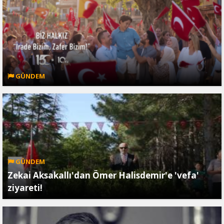
GÜNDEM
GÜNDEM
Zekai Aksakallı'dan Ömer Halisdemir'e 'vefa'
ziyareti!