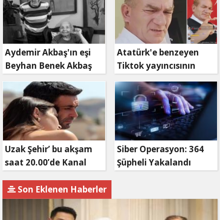
Aydemir Akbaş'ın eşi
Atatürk'e benzeyen
Beyhan Benek Akbaş
Tiktok yayıncısının
hayatını kaybetti
Keriz avı
Uzak Şehir’ bu akşam
Siber Operasyon: 364
saat 20.00’de Kanal
Şüpheli Yakalandı
D’de!
Son Eklenen Haberler