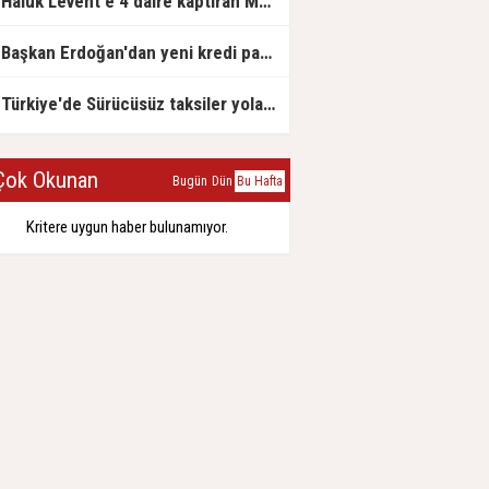
Haluk Levent'e 4 daire kaptıran Müteahhit soluğu savcılıkta aldı
Başkan Erdoğan'dan yeni kredi paketi müjdesi: 6 ay geri ödemesiz, 36 ay vadeli
Türkiye'de Sürücüsüz taksiler yola çıkmaya hazırlanıyor
ok Okunan
Bugün
Dün
Bu Hafta
Kritere uygun haber bulunamıyor.