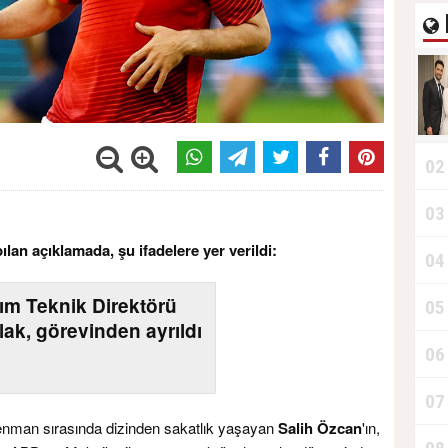
02
03
an açıklamada, şu ifadelere yer verildi:
04
kım Teknik Direktörü
05
lak, görevinden ayrıldı
06
07
trenman sırasında dizinden sakatlık yaşayan
Salih Özcan
'ın,