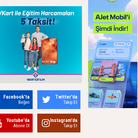
Facebook'ta
Twitter'da
Beğen
Takip Et
Youtube'da
Instagram'da
Abone Ol
Takip Et