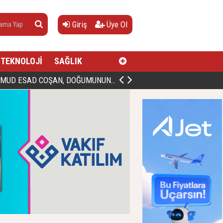
Giriş
Üye Ol
TEKNOLOJİ
SAĞLIK
AN, DOĞUMUNUN HİCRÎ 91. YILINDA ELAZIĞ'DA YÂD EDİLECEK