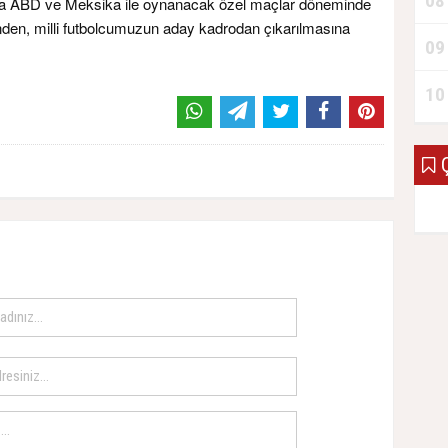
08
da ABD ve Meksika ile oynanacak özel maçlar döneminde
inden, milli futbolcumuzun aday kadrodan çıkarılmasına
09
10
Ç