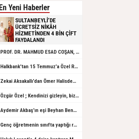
En Yeni Haberler
SULTANBEYLİ’DE
ÜCRETSİZ NİKÂH
HİZMETİNDEN 4 BİN ÇİFT
FAYDALANDI
Sultanbeyli Belediyesi evlilik yolunda
PROF. DR. MAHMUD ESAD COŞAN, DOĞUMUNUN HİCRÎ 91. YILINDA ELAZIĞ'DA YÂD EDİLECEK
olan gençlere destek amacıyla
başlattığı ücretsiz nikâh hizmetini
sürdürüyor. Bu uygulamayı geçen yıl
Halkbank'tan 15 Temmuz'a Özel Reklam Filmi: "İrade Bizim, Zafer Bizim"
başlattıklarını belirten Sultanbeyli
Belediye Başkanı Ali Tombaş,
“Şimdiye kadar 4 bin çiftimize
Zekai Aksakallı'dan Ömer Halisdemir'e 'vefa' ziyareti!
ücretsiz hizmet vermenin
mutluluğunu yaşıyoruz” dedi.
Özgür Özel ; Kendinizi gizleyin, bizden işaret bekleyin
Aydemir Akbaş'ın eşi Beyhan Benek Akbaş hayatını kaybetti
Genç öğretmenin sınıfta yaptığı rezil paylaşım