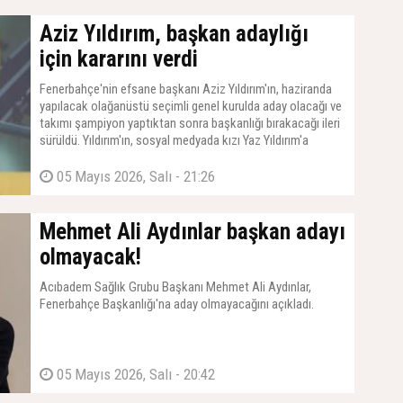
Aziz Yıldırım, başkan adaylığı
için kararını verdi
Fenerbahçe'nin efsane başkanı Aziz Yıldırım'ın, haziranda
yapılacak olağanüstü seçimli genel kurulda aday olacağı ve
takımı şampiyon yaptıktan sonra başkanlığı bırakacağı ileri
sürüldü. Yıldırım'ın, sosyal medyada kızı Yaz Yıldırım'a
yapılan sataşmalar nedeniyle daha da bilendiği ve çok iddialı
bir ekiple göreve hazırlandığı kaydedildi.
05 Mayıs 2026, Salı - 21:26
Mehmet Ali Aydınlar başkan adayı
olmayacak!
Acıbadem Sağlık Grubu Başkanı Mehmet Ali Aydınlar,
Fenerbahçe Başkanlığı'na aday olmayacağını açıkladı.
05 Mayıs 2026, Salı - 20:42