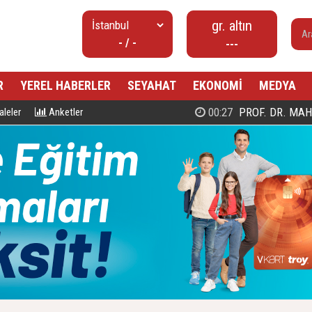
gr. altın
- / -
---
R
YEREL HABERLER
SEYAHAT
EKONOMİ
MEDYA
00:27
PROF. DR. MAHMUD ESAD COŞ
leler
Anketler