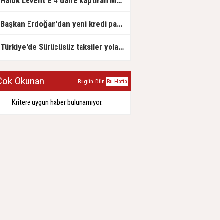
Haluk Levent'e 4 daire kaptıran Müteahhit soluğu savcılıkta aldı
Başkan Erdoğan'dan yeni kredi paketi müjdesi: 6 ay geri ödemesiz, 36 ay vadeli
Türkiye'de Sürücüsüz taksiler yola çıkmaya hazırlanıyor
ok Okunan
Bugün
Dün
Bu Hafta
Kritere uygun haber bulunamıyor.