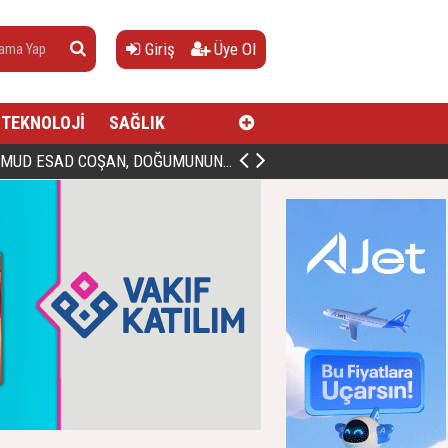
Giriş
Üye Ol
TEKNOLOJİ
SAĞLIK
AN, DOĞUMUNUN HİCRÎ 91. YILINDA ELAZIĞ'DA YÂD EDİLECEK