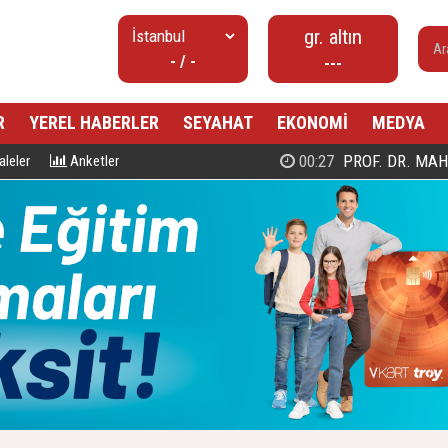
gr. altın
- / -
---
R
YEREL HABERLER
SEYAHAT
EKONOMİ
MEDYA
00:27
PROF. DR. MAHMUD ESAD COŞ
leler
Anketler