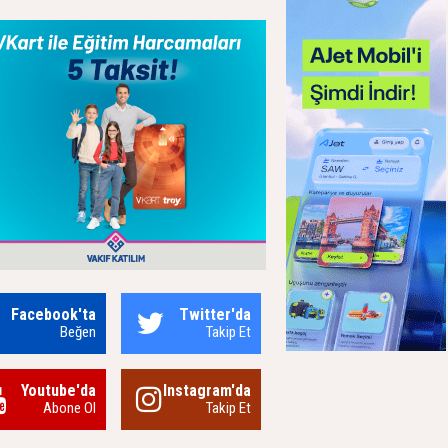
Facebook'ta
Twitter'da
Beğen
Takip Et
Youtube'da
Instagram'da
Abone Ol
Takip Et