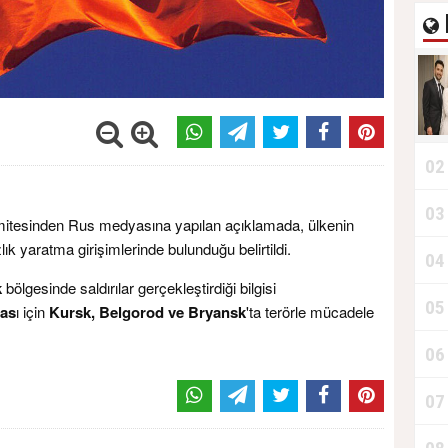
02
03
mitesinden Rus medyasına yapılan açıklamada, ülkenin
lık yaratma girişimlerinde bulunduğu belirtildi.
04
k
bölgesinde saldırılar gerçekleştirdiği bilgisi
05
mas
ı için
Kursk, Belgorod ve Bryansk
'ta terörle mücadele
06
07