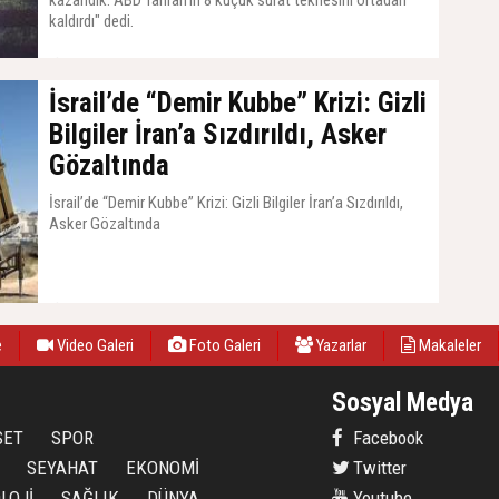
kazandık. ABD Tahran'ın 8 küçük sürat teknesini ortadan
kaldırdı" dedi.
05 Mayıs 2026, Salı - 20:22
İsrail’de “Demir Kubbe” Krizi: Gizli
Bilgiler İran’a Sızdırıldı, Asker
Gözaltında
İsrail’de “Demir Kubbe” Krizi: Gizli Bilgiler İran’a Sızdırıldı,
Asker Gözaltında
22 Mart 2026, Pazar - 17:32
e
Video Galeri
Foto Galeri
Yazarlar
Makaleler
Sosyal Medya
SET
SPOR
Facebook
SEYAHAT
EKONOMİ
Twitter
LOJİ
SAĞLIK
DÜNYA
Youtube