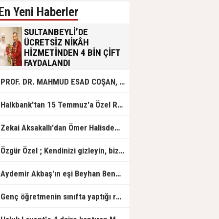
En Yeni Haberler
SULTANBEYLİ’DE
ÜCRETSİZ NİKÂH
HİZMETİNDEN 4 BİN ÇİFT
FAYDALANDI
Sultanbeyli Belediyesi evlilik yolunda
PROF. DR. MAHMUD ESAD COŞAN, DOĞUMUNUN HİCRÎ 91. YILINDA ELAZIĞ'DA YÂD EDİLECEK
olan gençlere destek amacıyla
başlattığı ücretsiz nikâh hizmetini
sürdürüyor. Bu uygulamayı geçen yıl
Halkbank'tan 15 Temmuz'a Özel Reklam Filmi: "İrade Bizim, Zafer Bizim"
başlattıklarını belirten Sultanbeyli
Belediye Başkanı Ali Tombaş,
“Şimdiye kadar 4 bin çiftimize
Zekai Aksakallı'dan Ömer Halisdemir'e 'vefa' ziyareti!
ücretsiz hizmet vermenin
mutluluğunu yaşıyoruz” dedi.
Özgür Özel ; Kendinizi gizleyin, bizden işaret bekleyin
Aydemir Akbaş'ın eşi Beyhan Benek Akbaş hayatını kaybetti
Genç öğretmenin sınıfta yaptığı rezil paylaşım