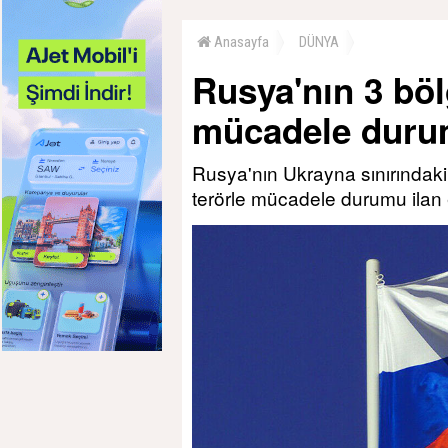
Anasayfa
DÜNYA
Rusya'nın 3 böl
mücadele durum
Rusya'nın Ukrayna sınırındak
terörle mücadele durumu ilan e