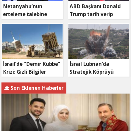
Netanyahu’nun
ABD Başkanı Donald
erteleme talebine
Trump tarih verip
mahkemeden ret
duyurdu: Savaş ne
zaman bitecek?
İsrail’de “Demir Kubbe”
İsrail Lübnan’da
Krizi: Gizli Bilgiler
Stratejik Köprüyü
İran’a Sızdırıldı, Asker
Vurdu: Kasımiye
Gözaltında
Köprüsü Bombalandı
Son Eklenen Haberler