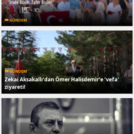
GÜNDEM
GÜNDEM
Zekai Aksakallı'dan Ömer Halisdemir'e 'vefa'
ziyareti!