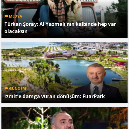
MEDYA
Türkan Şoray: Al Yazmalı'nın kalbinde hep var
olacaksın
GÜNDEM
İzmit’e damga vuran dönüşüm: FuarPark