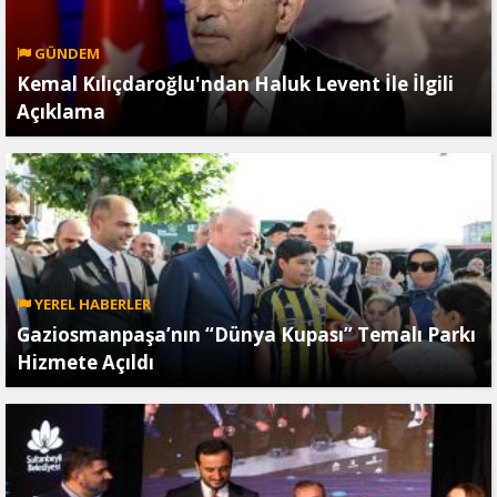
GÜNDEM
Kemal Kılıçdaroğlu'ndan Haluk Levent İle İlgili
Açıklama
YEREL HABERLER
Gaziosmanpaşa’nın “Dünya Kupası” Temalı Parkı
Hizmete Açıldı