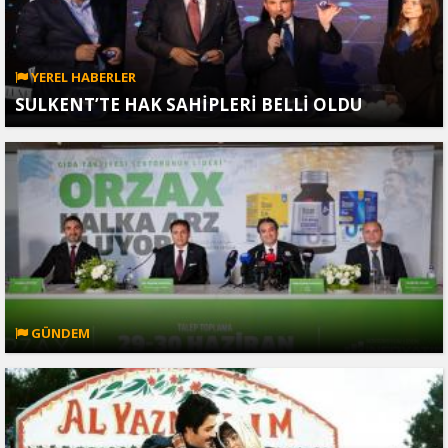
YEREL HABERLER
SULKENT’TE HAK SAHİPLERİ BELLİ OLDU
GÜNDEM