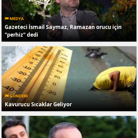
MEDYA
Gazeteci İsmail Saymaz, Ramazan orucu için
"perhiz" dedi
GÜNDEM
Kavurucu Sıcaklar Geliyor