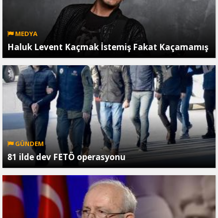
MEDYA
Haluk Levent Kaçmak İstemiş Fakat Kaçamamış
GÜNDEM
81 ilde dev FETÖ operasyonu