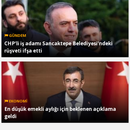
GÜNDEM
CHP'li iş adamı Sancaktepe Belediyesi'ndeki
rüşveti ifşa etti
EKONOMİ
En düşük emekli aylığı için beklenen açıklama
geldi