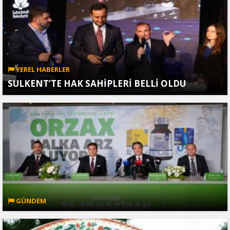
YEREL HABERLER
SULKENT’TE HAK SAHİPLERİ BELLİ OLDU
GÜNDEM