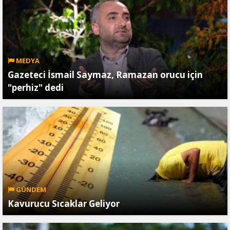
MEDYA
Gazeteci İsmail Saymaz, Ramazan orucu için
"perhiz" dedi
GÜNDEM
Kavurucu Sıcaklar Geliyor