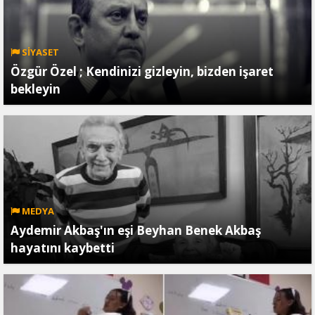
SİYASET
Özgür Özel ; Kendinizi gizleyin, bizden işaret
bekleyin
MEDYA
Aydemir Akbaş'ın eşi Beyhan Benek Akbaş
hayatını kaybetti