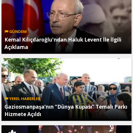
GÜNDEM
Kemal Kılıçdaroğlu'ndan Haluk Levent İle İlgili
Açıklama
YEREL HABERLER
Gaziosmanpaşa’nın “Dünya Kupası” Temalı Parkı
Hizmete Açıldı