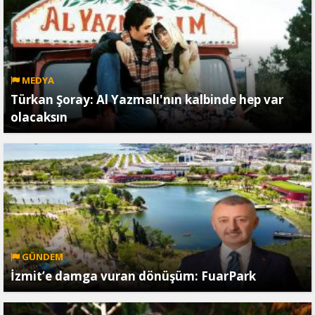
MEDYA
Türkan Şoray: Al Yazmalı'nın kalbinde hep var
olacaksın
GÜNDEM
İzmit’e damga vuran dönüşüm: FuarPark