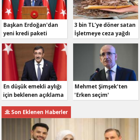
Başkan Erdoğan'dan
3 bin TL’ye döner satan
yeni kredi paketi
İşletmeye ceza yağdı
müjdesi: 6 ay geri
ödemesiz, 36 ay vadeli
En düşük emekli aylığı
Mehmet Şimşek'ten
için beklenen açıklama
'Erken seçim'
geldi
açıklaması!
Son Eklenen Haberler