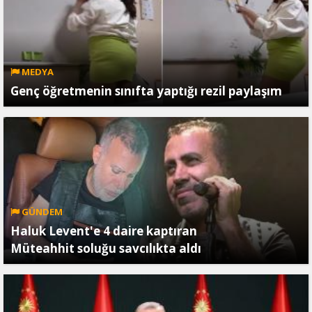
MEDYA
Genç öğretmenin sınıfta yaptığı rezil paylaşım
GÜNDEM
Haluk Levent'e 4 daire kaptıran
Müteahhit soluğu savcılıkta aldı