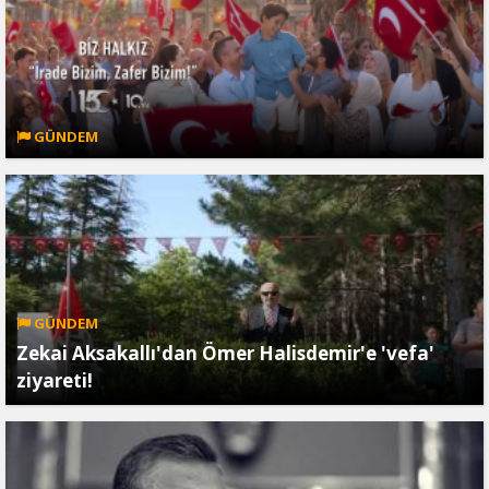
GÜNDEM
GÜNDEM
Zekai Aksakallı'dan Ömer Halisdemir'e 'vefa'
ziyareti!