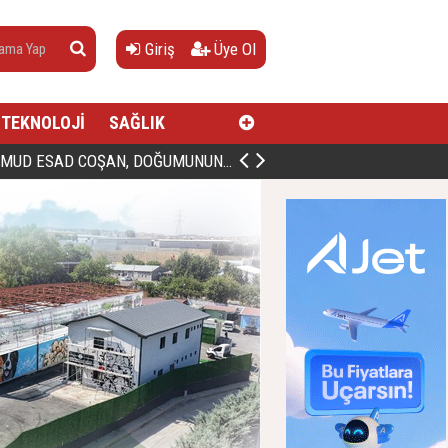
Giriş
Üye Ol
TEKNOLOJİ
SAĞLIK
AN, DOĞUMUNUN HİCRÎ 91. YILINDA ELAZIĞ'DA YÂD EDİLECEK