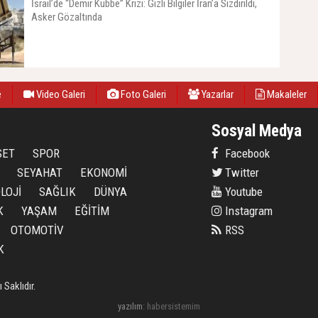
İsrail’de “Demir Kubbe” Krizi: Gizli Bilgiler İran’a Sızdırıldı,
Asker Gözaltında
22 Mart 2026, Pazar - 17:32
e
Video Galeri
Foto Galeri
Yazarlar
Makaleler
Sosyal Medya
SET
SPOR
Facebook
SEYAHAT
EKONOMİ
Twitter
LOJİ
SAĞLIK
DÜNYA
Youtube
K
YAŞAM
EĞİTİM
Instagram
OTOMOTİV
RSS
K
Saklıdır.
yazılım
:
habersistemim