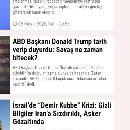
ertelenmesi talebini reddeden mahkemeye sert tepki
gösterdi. Netanyahu, yoğun diplomasi trafiğini gerekçe
göstererek kararı eleştirdi.
05 Mayıs 2026, Salı - 20:55
ABD Başkanı Donald Trump tarih
verip duyurdu: Savaş ne zaman
bitecek?
ABD Başkanı Donald Trump, "İran ile savaş 3 hafta daha
sürebilir. Ya doğru anlaşma olur ya da kazanırız. Zaten
kazandık. ABD Tahran'ın 8 küçük sürat teknesini ortadan
kaldırdı" dedi.
05 Mayıs 2026, Salı - 20:22
İsrail’de “Demir Kubbe” Krizi: Gizli
Bilgiler İran’a Sızdırıldı, Asker
Gözaltında