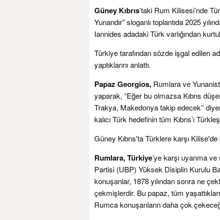
Güney Kıbrıs
’taki Rum Kilisesi’nde Tü
Yunandır” sloganlı toplantıda 2025 yılı
Iannides adadaki Türk varlığından kurtul
Türkiye tarafından sözde işgal edilen a
yaptıklarını anlattı.
Papaz Georgios,
Rumlara ve Yunanistan
yaparak, “Eğer bu olmazsa Kıbrıs düşe
Trakya, Makedonya takip edecek’’ diye
kalıcı Türk hedefinin tüm Kıbrıs’ı Türkl
Güney Kıbrıs'ta Türklere karşı Kilise'd
Rumlara, Türkiye
’ye karşı uyanma ve m
Partisi (UBP) Yüksek Disiplin Kurulu Ba
konuşanlar, 1878 yılından sonra ne çekt
çekmişlerdir. Bu papaz, tüm yaşattıklar
Rumca konuşanların daha çok çekeceği