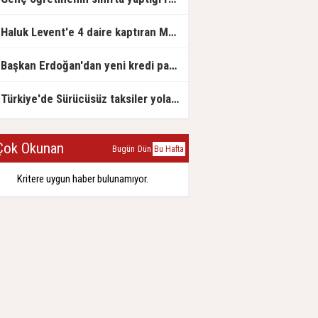
Haluk Levent'e 4 daire kaptıran Müteahhit soluğu savcılıkta aldı
Başkan Erdoğan'dan yeni kredi paketi müjdesi: 6 ay geri ödemesiz, 36 ay vadeli
Türkiye'de Sürücüsüz taksiler yola çıkmaya hazırlanıyor
ok Okunan
Bugün
Dün
Bu Hafta
Kritere uygun haber bulunamıyor.