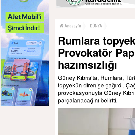
Anasayfa
DÜNYA
Rumlara topyek
Provokatör Pap
hazımsızlığı
Güney Kıbrıs'ta, Rumlara, Tür
topyekün direnişe çağırdı. Ç
provokasyonuyla Güney Kıbrıs
parçalanacağını belirtti.