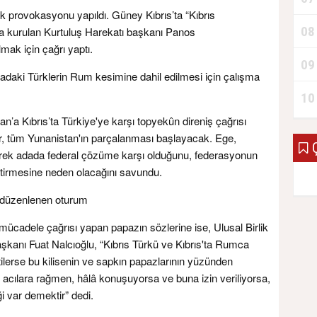
rk provokasyonu yapıldı. Güney Kıbrıs’ta “Kıbrıs
08
nda kurulan Kurtuluş Harekatı başkanı Panos
mak için çağrı yaptı.
09
dadaki Türklerin Rum kesimine dahil edilmesi için çalışma
10
’a Kıbrıs’ta Türkiye'ye karşı topyekûn direniş çağrısı
r, tüm Yunanistan'ın parçalanması başlayacak. Ege,
Ç
rek adada federal çözüme karşı olduğunu, federasyonun
eştirmesine neden olacağını savundu.
e düzenlenen oturum
ücadele çağrısı yapan papazın sözlerine ise, Ulusal Birlik
şkanı Fuat Nalcıoğlu, “Kıbrıs Türkü ve Kıbrıs'ta Rumca
ilerse bu kilisenin ve sapkın papazlarının yüzünden
ı acılara rağmen, hâlâ konuşuyorsa ve buna izin veriliyorsa,
 var demektir” dedi.