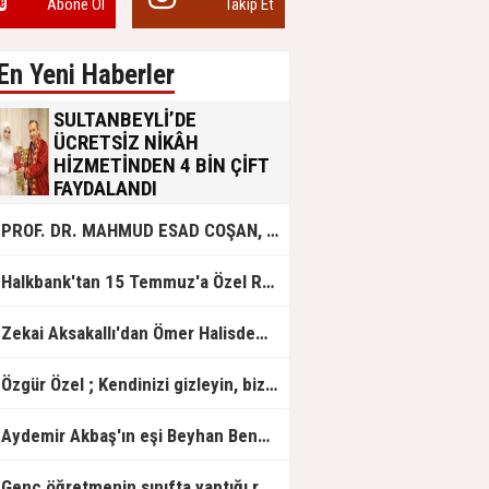
Abone Ol
Takip Et
En Yeni Haberler
SULTANBEYLİ’DE
ÜCRETSİZ NİKÂH
HİZMETİNDEN 4 BİN ÇİFT
FAYDALANDI
Sultanbeyli Belediyesi evlilik yolunda
PROF. DR. MAHMUD ESAD COŞAN, DOĞUMUNUN HİCRÎ 91. YILINDA ELAZIĞ'DA YÂD EDİLECEK
olan gençlere destek amacıyla
başlattığı ücretsiz nikâh hizmetini
sürdürüyor. Bu uygulamayı geçen yıl
Halkbank'tan 15 Temmuz'a Özel Reklam Filmi: "İrade Bizim, Zafer Bizim"
başlattıklarını belirten Sultanbeyli
Belediye Başkanı Ali Tombaş,
“Şimdiye kadar 4 bin çiftimize
Zekai Aksakallı'dan Ömer Halisdemir'e 'vefa' ziyareti!
ücretsiz hizmet vermenin
mutluluğunu yaşıyoruz” dedi.
Özgür Özel ; Kendinizi gizleyin, bizden işaret bekleyin
Aydemir Akbaş'ın eşi Beyhan Benek Akbaş hayatını kaybetti
Genç öğretmenin sınıfta yaptığı rezil paylaşım