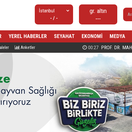
gr. altın
- / -
---
R
YEREL HABERLER
SEYAHAT
EKONOMİ
MEDYA
00:27
PROF. DR. MAHMUD ESAD COŞ
leler
Anketler