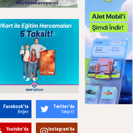
Facebook'ta
Twitter'da
Beğen
Takip Et
Youtube'da
Instagram'da