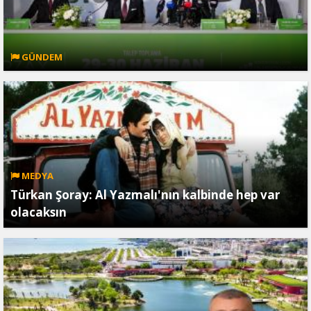
GÜNDEM
MEDYA
Türkan Şoray: Al Yazmalı'nın kalbinde hep var
olacaksın