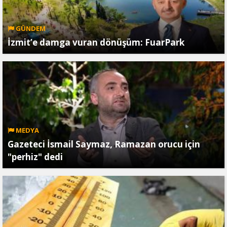
GÜNDEM
İzmit’e damga vuran dönüşüm: FuarPark
MEDYA
Gazeteci İsmail Saymaz, Ramazan orucu için
"perhiz" dedi