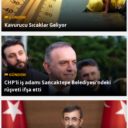
GÜNDEM
Kavurucu Sıcaklar Geliyor
GÜNDEM
CHP'li iş adamı Sancaktepe Belediyesi'ndeki
rüşveti ifşa etti