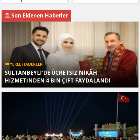
Kaçamamış
hep var olacaksın
Son Eklenen Haberler
YEREL HABERLER
SULTANBEYLİ’DE ÜCRETSİZ NİKÂH
HİZMETİNDEN 4 BİN ÇİFT FAYDALANDI