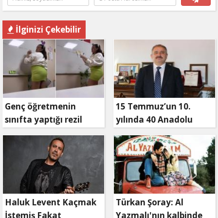
İlginizi Çekebilir
Genç öğretmenin
15 Temmuz’un 10.
sınıfta yaptığı rezil
yılında 40 Anadolu
paylaşım
kanalından ortak özel
yayın
Haluk Levent Kaçmak
Türkan Şoray: Al
İstemiş Fakat
Yazmalı'nın kalbinde