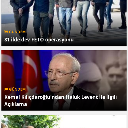
GÜNDEM
81 ilde dev FETÖ operasyonu
GÜNDEM
Kemal Kılıçdaroğlu'ndan Haluk Levent İle İlgili
Açıklama