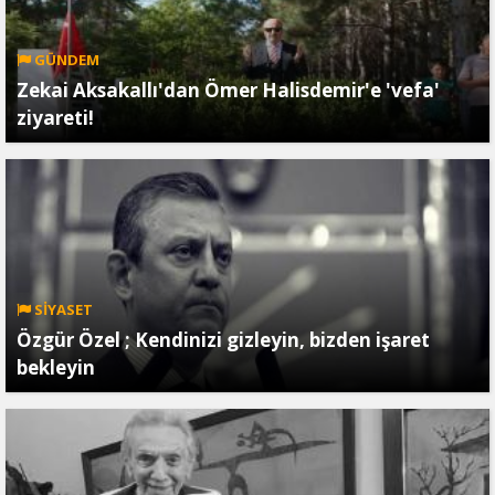
GÜNDEM
Zekai Aksakallı'dan Ömer Halisdemir'e 'vefa'
ziyareti!
SİYASET
Özgür Özel ; Kendinizi gizleyin, bizden işaret
bekleyin