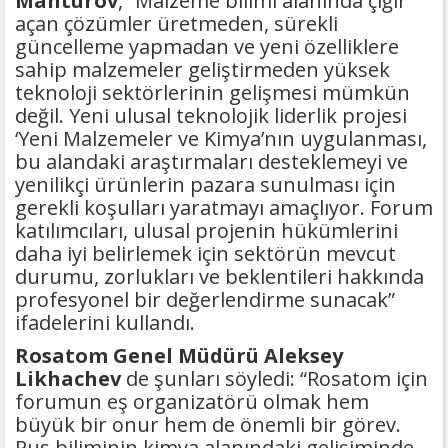
Manturov
, “Malzeme bilimi alanında çığır
açan çözümler üretmeden, sürekli
güncelleme yapmadan ve yeni özelliklere
sahip malzemeler geliştirmeden yüksek
teknoloji sektörlerinin gelişmesi mümkün
değil. Yeni ulusal teknolojik liderlik projesi
‘Yeni Malzemeler ve Kimya’nın uygulanması,
bu alandaki araştırmaları desteklemeyi ve
yenilikçi ürünlerin pazara sunulması için
gerekli koşulları yaratmayı amaçlıyor. Forum
katılımcıları, ulusal projenin hükümlerini
daha iyi belirlemek için sektörün mevcut
durumu, zorlukları ve beklentileri hakkında
profesyonel bir değerlendirme sunacak”
ifadelerini kullandı.
Rosatom Genel Müdürü Aleksey
Likhachev
de şunları söyledi: “Rosatom için
forumun eş organizatörü olmak hem
büyük bir onur hem de önemli bir görev.
Rus biliminin kimya alanındaki gelişiminde