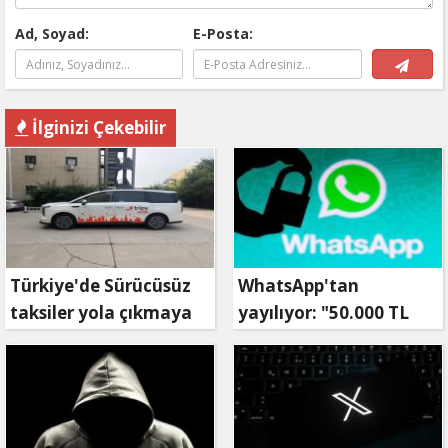
Ad, Soyad:
E-Posta:
İlginizi Çekebilir
Türkiye'de Sürücüsüz
WhatsApp'tan
taksiler yola çıkmaya
yayılıyor: "50.000 TL
hazırlanıyor
ödüllü" dolandırıcılık
girişimi!