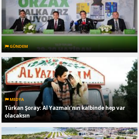
GÜNDEM
MEDYA
Türkan Şoray: Al Yazmalı'nın kalbinde hep var
olacaksın