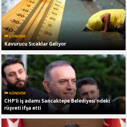
GÜNDEM
Kavurucu Sıcaklar Geliyor
GÜNDEM
CHP'li iş adamı Sancaktepe Belediyesi'ndeki
rüşveti ifşa etti