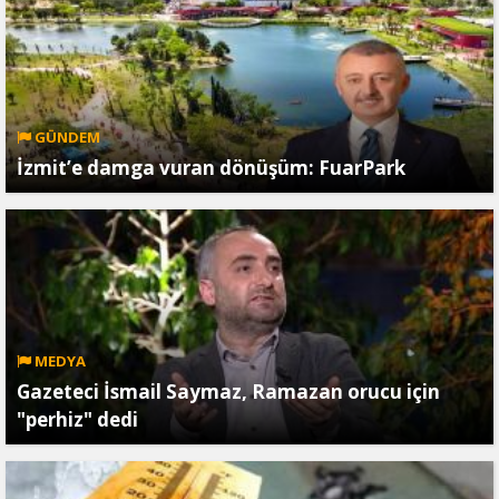
GÜNDEM
İzmit’e damga vuran dönüşüm: FuarPark
MEDYA
Gazeteci İsmail Saymaz, Ramazan orucu için
"perhiz" dedi