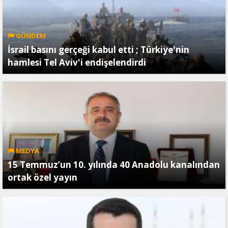
GÜNDEM
İsrail basını gerçeği kabul etti ; Türkiye'nin
hamlesi Tel Aviv'i endişelendirdi
MEDYA
15 Temmuz’un 10. yılında 40 Anadolu kanalından
ortak özel yayın