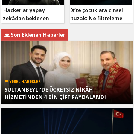
Hackerlar yapay
X’te çocuklara cinsel
zekâdan beklenen
tuzak: Ne filtreleme
etkiyi alamıyor
var ne de yaş
kısıtlaması!
Son Eklenen Haberler
YEREL HABERLER
SULTANBEYLİ’DE ÜCRETSİZ NİKÂH
HİZMETİNDEN 4 BİN ÇİFT FAYDALANDI