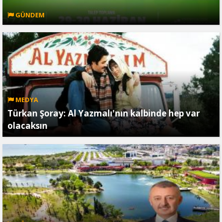
GÜNDEM
MEDYA
Türkan Şoray: Al Yazmalı'nın kalbinde hep var
olacaksın