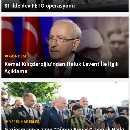
81 ilde dev FETÖ operasyonu
GÜNDEM
Kemal Kılıçdaroğlu'ndan Haluk Levent İle İlgili
Açıklama
YEREL HABERLER
Gaziosmanpaşa’nın “Dünya Kupası” Temalı Parkı