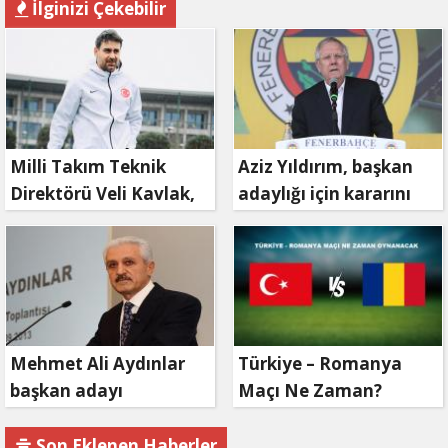
İlginizi Çekebilir
Milli Takım Teknik
Aziz Yıldırım, başkan
Direktörü Veli Kavlak,
adaylığı için kararını
görevinden ayrıldı
verdi
Mehmet Ali Aydınlar
Türkiye – Romanya
başkan adayı
Maçı Ne Zaman?
olmayacak!
Son Eklenen Haberler