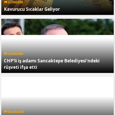
GÜNDEM
Kavurucu Sıcaklar Geliyor
GÜNDEM
CHP'li iş adamı Sancaktepe Belediyesi'ndeki
rüşveti ifşa etti
EKONOMİ