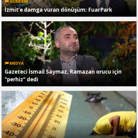
GÜNDEM
İzmit’e damga vuran dönüşüm: FuarPark
MEDYA
Gazeteci İsmail Saymaz, Ramazan orucu için
"perhiz" dedi