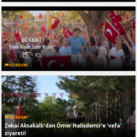
GÜNDEM
GÜNDEM
Zekai Aksakallı'dan Ömer Halisdemir'e 'vefa'
ziyareti!