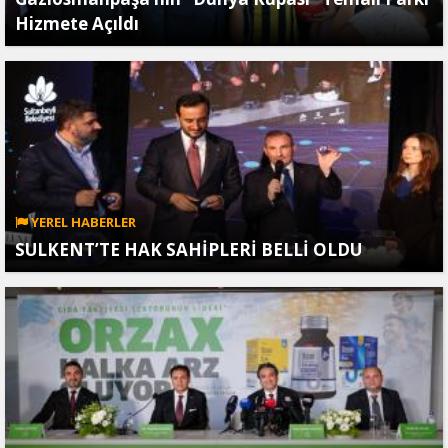
Hizmete Açıldı
YEREL HABERLER
SULKENT’TE HAK SAHİPLERİ BELLİ OLDU