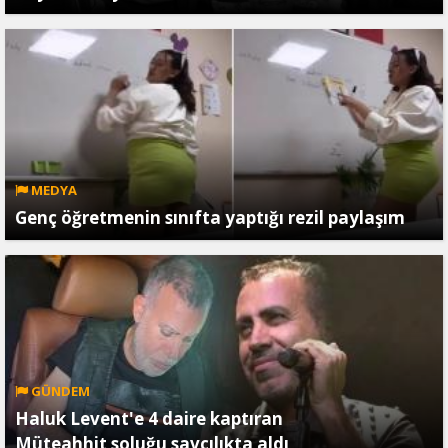
MEDYA
Genç öğretmenin sınıfta yaptığı rezil paylaşım
GÜNDEM
Haluk Levent'e 4 daire kaptıran
Müteahhit soluğu savcılıkta aldı