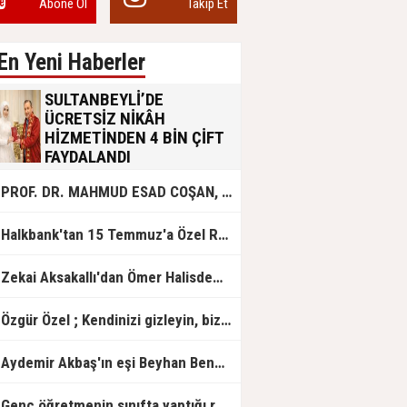
Abone Ol
Takip Et
En Yeni Haberler
SULTANBEYLİ’DE
ÜCRETSİZ NİKÂH
HİZMETİNDEN 4 BİN ÇİFT
FAYDALANDI
Sultanbeyli Belediyesi evlilik yolunda
PROF. DR. MAHMUD ESAD COŞAN, DOĞUMUNUN HİCRÎ 91. YILINDA ELAZIĞ'DA YÂD EDİLECEK
olan gençlere destek amacıyla
başlattığı ücretsiz nikâh hizmetini
sürdürüyor. Bu uygulamayı geçen yıl
Halkbank'tan 15 Temmuz'a Özel Reklam Filmi: "İrade Bizim, Zafer Bizim"
başlattıklarını belirten Sultanbeyli
Belediye Başkanı Ali Tombaş,
“Şimdiye kadar 4 bin çiftimize
Zekai Aksakallı'dan Ömer Halisdemir'e 'vefa' ziyareti!
ücretsiz hizmet vermenin
mutluluğunu yaşıyoruz” dedi.
Özgür Özel ; Kendinizi gizleyin, bizden işaret bekleyin
Aydemir Akbaş'ın eşi Beyhan Benek Akbaş hayatını kaybetti
Genç öğretmenin sınıfta yaptığı rezil paylaşım