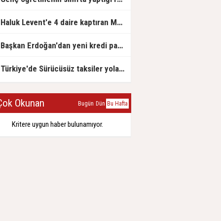
Haluk Levent'e 4 daire kaptıran Müteahhit soluğu savcılıkta aldı
Başkan Erdoğan'dan yeni kredi paketi müjdesi: 6 ay geri ödemesiz, 36 ay vadeli
Türkiye'de Sürücüsüz taksiler yola çıkmaya hazırlanıyor
ok Okunan
Bugün
Dün
Bu Hafta
Kritere uygun haber bulunamıyor.