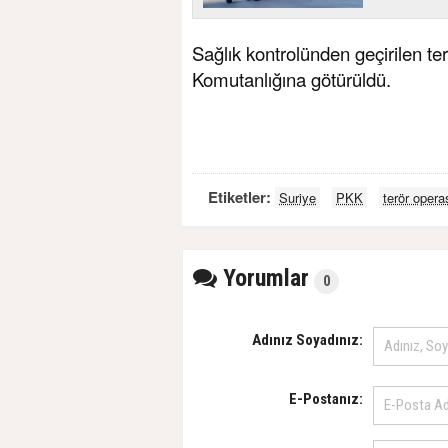
Sağlık kontrolünden geçirilen te
Komutanlığına götürüldü.
Etiketler:
Suriye
PKK
terör oper
Yorumlar
0
Adınız Soyadınız:
E-Postanız: