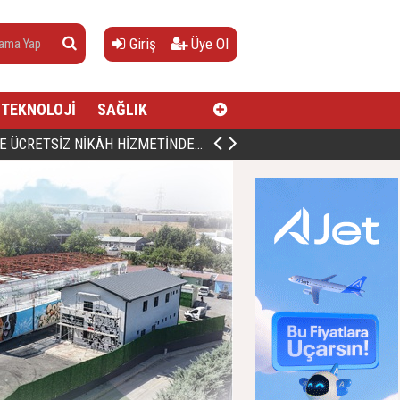
Giriş
Üye Ol
TEKNOLOJİ
SAĞLIK
AN, DOĞUMUNUN HİCRÎ 91. YILINDA ELAZIĞ'DA YÂD EDİLECEK