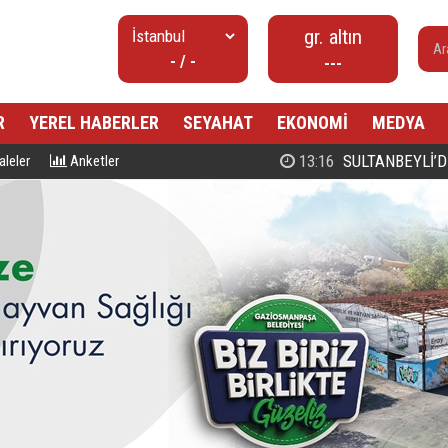
gr. altın
- / -
---
R
YEREL HABERLER
SEYAHAT
EKONOMİ
MEDYA
00:27
PROF. DR. MAHMUD ESAD COŞ
leler
Anketler