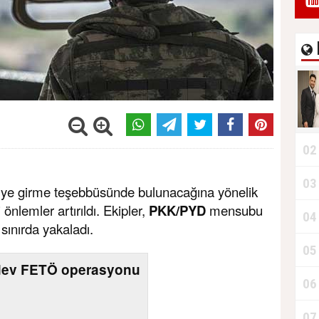
02
03
e'ye girme teşebbüsünde bulunacağına yönelik
 önlemler artırıldı.
Ekipler,
PKK/PYD
mensubu
04
, sınırda yakaladı.
05
 dev FETÖ operasyonu
06
07