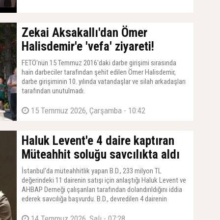
19 Temmuz 2026, Pazar - 17:19
Zekai Aksakallı'dan Ömer
Halisdemir'e 'vefa' ziyareti!
FETÖ'nün 15 Temmuz 2016'daki darbe girişimi sırasında
hain darbeciler tarafından şehit edilen Ömer Halisdemir,
darbe girişiminin 10. yılında vatandaşlar ve silah arkadaşları
tarafından unutulmadı.
15 Temmuz 2026, Çarşamba - 10:42
Haluk Levent'e 4 daire kaptıran
Müteahhit soluğu savcılıkta aldı
İstanbul'da müteahhitlik yapan B.D., 233 milyon TL
değerindeki 11 dairenin satışı için anlaştığı Haluk Levent ve
AHBAP Derneği çalışanları tarafından dolandırıldığını iddia
ederek savcılığa başvurdu. B.D., devredilen 4 dairenin
ödemesinin yapılmadığını belirtti.
14 Temmuz 2026, Salı - 07:28