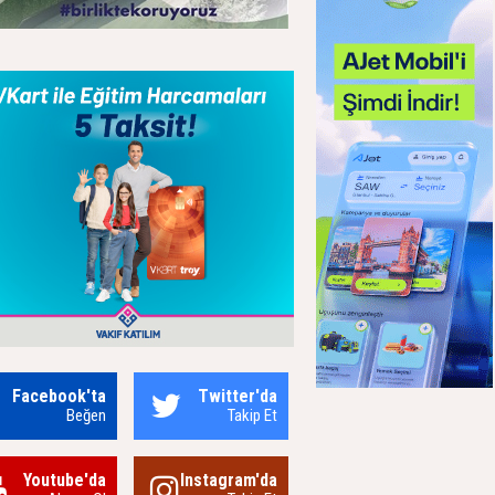
Facebook'ta
Twitter'da
Beğen
Takip Et
Youtube'da
Instagram'da