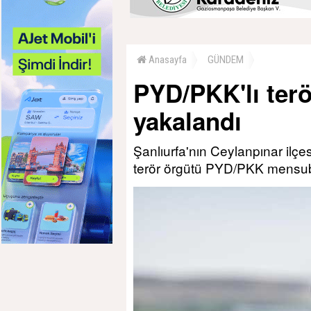
Anasayfa
GÜNDEM
PYD/PKK'lı terö
yakalandı
Şanlıurfa'nın Ceylanpınar ilçe
terör örgütü PYD/PKK mensub