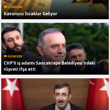
GÜNDEM
Kavurucu Sıcaklar Geliyor
GÜNDEM
CHP'li iş adamı Sancaktepe Belediyesi'ndeki
rüşveti ifşa etti