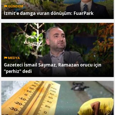
GÜNDEM
İzmit’e damga vuran dönüşüm: FuarPark
MEDYA
Gazeteci İsmail Saymaz, Ramazan orucu için
"perhiz" dedi