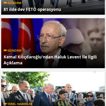
GÜNDEM
81 ilde dev FETÖ operasyonu
GÜNDEM
Kemal Kılıçdaroğlu'ndan Haluk Levent İle İlgili
Açıklama
YEREL HABERLER