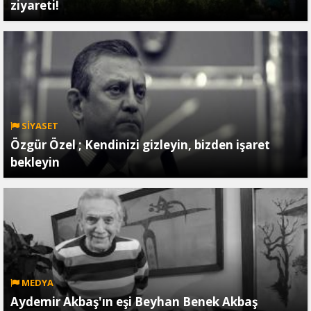
ziyareti!
SİYASET
Özgür Özel ; Kendinizi gizleyin, bizden işaret
bekleyin
MEDYA
Aydemir Akbaş'ın eşi Beyhan Benek Akbaş