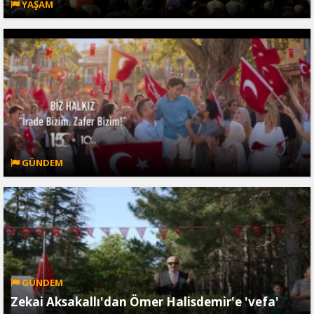
YAŞAM
GÜNDEM
GÜNDEM
Zekai Aksakallı'dan Ömer Halisdemir'e 'vefa'