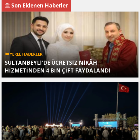
Gözaltında
Köprüsü Bombalandı
Son Eklenen Haberler
YEREL HABERLER
SULTANBEYLİ’DE ÜCRETSİZ NİKÂH
HİZMETİNDEN 4 BİN ÇİFT FAYDALANDI