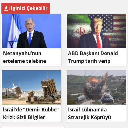
İlginizi Çekebilir
Netanyahu’nun
ABD Başkanı Donald
erteleme talebine
Trump tarih verip
mahkemeden ret
duyurdu: Savaş ne
zaman bitecek?
İsrail’de “Demir Kubbe”
İsrail Lübnan’da
Krizi: Gizli Bilgiler
Stratejik Köprüyü
İran’a Sızdırıldı, Asker
Vurdu: Kasımiye