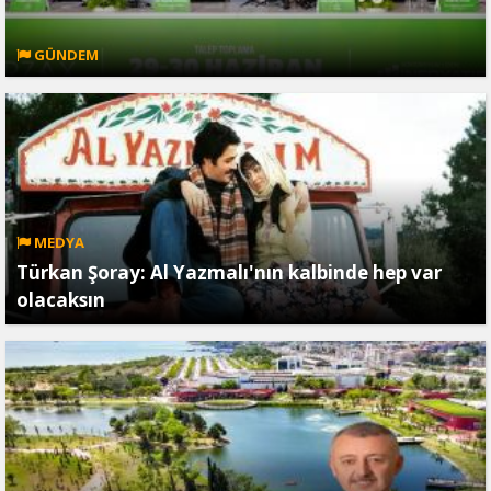
GÜNDEM
MEDYA
Türkan Şoray: Al Yazmalı'nın kalbinde hep var
olacaksın