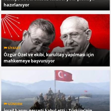
hazırlanıyor
SİYASET
Özgür Özel ve ekibi, kurultay yapılması için
mahkemeye başvuruyor
GÜNDEM
İsrail basını gerçeği kabul etti ; Türkiye'nin