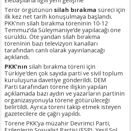
Elebaşılarla ilgili yeni gelişme
Terör örgütünün
silah bırakma
süreci için
ilk kez net tarih konuşulmaya başlandı.
PKK'nın silah bırakma töreninin 10-12
Temmuz’da Süleymaniye’de yapılacağı öne
sürüldü. Öte yandan silah bırakma
töreninin bazı televizyon kanalları
tarafından canlı olarak yayınlanacağı
açıklandı.
PKK'nın
silah bırakma töreni için
Türkiye'den çok sayıda parti ve sivil toplum
kuruluşuna davetiye gönderildi. DEM
Parti tarafından törene ilişkin yapılan
açıklamada bazı aydın ve yazarların partinin
organizasyonuyla törene götürüleceği
belirtildi. Ayrıca töreni takip etmek isteyen
gazetecilere de çağrı yapıldı.
Törene PKK'ya müzahir Devrimci Parti,
Ezilenlerin Sosyalist Partisi (ESP), Yeşil Sol