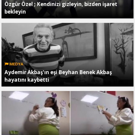
Özgür Özel ; Kendinizi gizleyin, bizden işaret
bekleyin
MEDYA
Aydemir Akbaş'ın eşi Beyhan Benek Akbaş
hayatını kaybetti