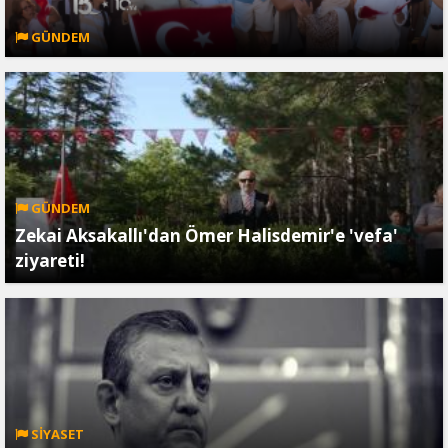
GÜNDEM
GÜNDEM
Zekai Aksakallı'dan Ömer Halisdemir'e 'vefa'
ziyareti!
SİYASET