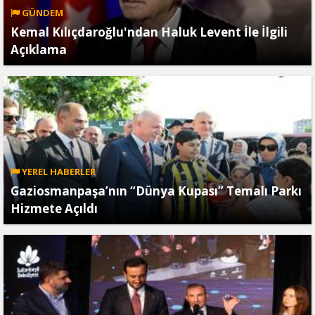
GÜNDEM
Kemal Kılıçdaroğlu'ndan Haluk Levent İle İlgili
Açıklama
YEREL HABERLER
Gaziosmanpaşa’nın “Dünya Kupası” Temalı Parkı
Hizmete Açıldı