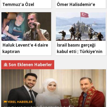
Temmuz'a Özel
Ömer Halisdemir'e
Reklam Filmi: "İrade
'vefa' ziyareti!
Bizim, Zafer Bizim"
Haluk Levent'e 4 daire
İsrail basını gerçeği
kaptıran
kabul etti ; Türkiye'nin
Müteahhit soluğu
hamlesi Tel Aviv'i
savcılıkta aldı
endişelendirdi
Son Eklenen Haberler
YEREL HABERLER