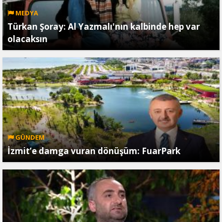
MEDYA
Türkan Şoray: Al Yazmalı'nın kalbinde hep var
olacaksın
GÜNDEM
İzmit’e damga vuran dönüşüm: FuarPark