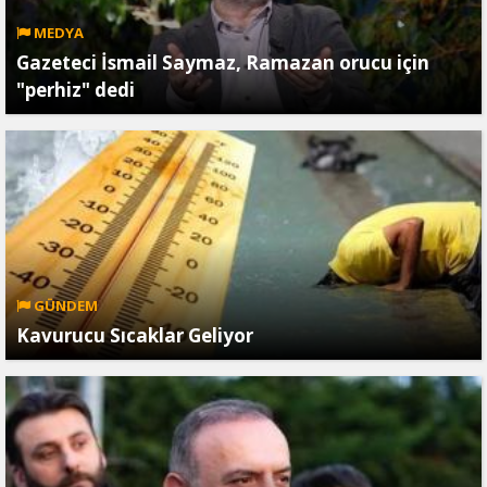
MEDYA
Gazeteci İsmail Saymaz, Ramazan orucu için
"perhiz" dedi
GÜNDEM
Kavurucu Sıcaklar Geliyor