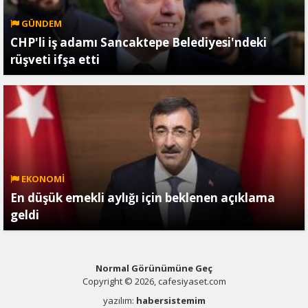
GÜNDEM
CHP'li iş adamı Sancaktepe Belediyesi'ndeki
rüşveti ifşa etti
EKONOMİ
En düşük emekli aylığı için beklenen açıklama
geldi
Normal Görünümüne Geç
Copyright © 2026, cafesiyaset.com
yazılım:
habersistemim