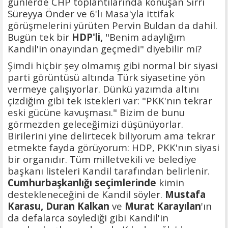
günlerde CHP toplantılarında konuşan Sırrı
Süreyya Önder ve 6'lı Masa'yla ittifak
görüşmelerini yürüten Pervin Buldan da dahil.
Bugün tek bir
HDP'li,
"Benim adaylığım
Kandil'in onayından geçmedi" diyebilir mi?
Şimdi hiçbir şey olmamış gibi normal bir siyasi
parti görüntüsü altında Türk siyasetine yön
vermeye çalışıyorlar. Dünkü yazımda altını
çizdiğim gibi tek istekleri var: "PKK'nın tekrar
eski gücüne kavuşması." Bizim de bunu
görmezden geleceğimizi düşünüyorlar.
Birilerini yine delirtecek biliyorum ama tekrar
etmekte fayda görüyorum: HDP, PKK'nın siyasi
bir organıdır. Tüm milletvekili ve belediye
başkanı listeleri Kandil tarafından belirlenir.
Cumhurbaşkanlığı seçimlerinde
kimin
destekleneceğini de Kandil söyler.
Mustafa
Karasu, Duran Kalkan
ve
Murat
Karayılan
'ın
da defalarca söylediği gibi Kandil'in