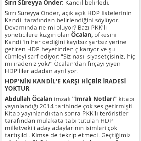
Sırrı Süreyya Önder:
Kandil belirledi.
Sırrı Süreyya Önder, açık açık HDP listelerinin
Kandil tarafından belirlendiğini söylüyor.
Devamında ne mi oluyor? Bazı PKK'lı
yöneticilere kızgın olan
Öcalan,
öfkesini
Kandil'in her dediğini kayıtsız şartsız yerine
getiren HDP heyetinden çıkarıyor ve şu
cümleyi sarf ediyor: "Siz nasıl siyasetçisiniz, hiç
mi iradeniz yok?" Öcalan'dan fırçayı yiyen
HDP'liler adadan ayrılıyor.
HDP'NİN KANDİL'E KARŞI HİÇBİR İRADESİ
YOKTUR
Abdullah Öcalan
imzalı
"İmralı Notları"
kitabı
yayınlandığı 2014 tarihinde çok ses getirmişti.
Kitap yayınlandıktan sonra PKK'lı teröristler
tarafından mülakata tabi tutulan HDP
milletvekili aday adaylarının isimleri çok
tartışıldı. Kimse de tekzip etmedi. Geçtiğimiz