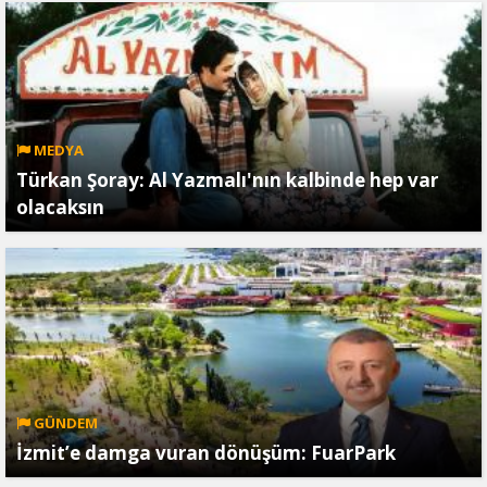
MEDYA
Türkan Şoray: Al Yazmalı'nın kalbinde hep var
olacaksın
GÜNDEM
İzmit’e damga vuran dönüşüm: FuarPark