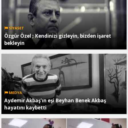
SİYASET
Özgür Özel ; Kendinizi gizleyin, bizden işaret
bekleyin
MEDYA
Aydemir Akbaş'ın eşi Beyhan Benek Akbaş
hayatını kaybetti