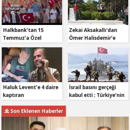
Halkbank'tan 15
Zekai Aksakallı'dan
Temmuz'a Özel
Ömer Halisdemir'e
Reklam Filmi: "İrade
'vefa' ziyareti!
Bizim, Zafer Bizim"
Haluk Levent'e 4 daire
İsrail basını gerçeği
kaptıran
kabul etti ; Türkiye'nin
Müteahhit soluğu
hamlesi Tel Aviv'i
savcılıkta aldı
endişelendirdi
Son Eklenen Haberler