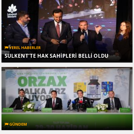
YEREL HABERLER
SULKENT’TE HAK SAHİPLERİ BELLİ OLDU
GÜNDEM