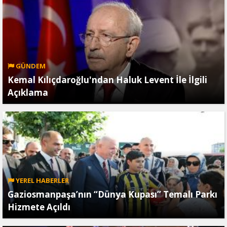
GÜNDEM
Kemal Kılıçdaroğlu'ndan Haluk Levent İle İlgili
Açıklama
YEREL HABERLER
Gaziosmanpaşa’nın “Dünya Kupası” Temalı Parkı
Hizmete Açıldı