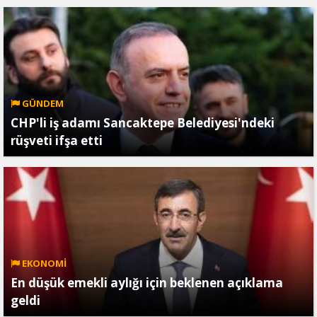
GÜNDEM
CHP'li iş adamı Sancaktepe Belediyesi'ndeki
rüşveti ifşa etti
EKONOMİ
En düşük emekli aylığı için beklenen açıklama
geldi