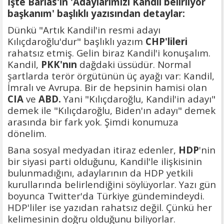
İşte Barlas'ın 'Adaylarımızı Kandil belirliyor
başkanım' başlıklı yazısından detaylar:
Dünkü "Artık Kandil'in resmi adayı
Kılıçdaroğlu'dur" başlıklı yazım
CHP'lileri
rahatsız etmiş. Gelin biraz Kandil'i konuşalım.
Kandil,
PKK'nın
dağdaki üssüdür. Normal
şartlarda terör örgütünün üç ayağı var: Kandil,
İmralı ve Avrupa. Bir de hepsinin hamisi olan
CIA
ve
ABD.
Yani "Kılıçdaroğlu, Kandil'in adayı"
demek ile "Kılıçdaroğlu, Biden'ın adayı" demek
arasında bir fark yok. Şimdi konumuza
dönelim.
Bana sosyal medyadan itiraz edenler,
HDP
'nin
bir siyasi parti olduğunu, Kandil'le ilişkisinin
bulunmadığını, adaylarının da HDP yetkili
kurullarında belirlendiğini söylüyorlar. Yazı gün
boyunca Twitter'da Türkiye gündemindeydi.
HDP'liler ise yazıdan rahatsız değil. Çünkü her
kelimesinin doğru olduğunu biliyorlar.