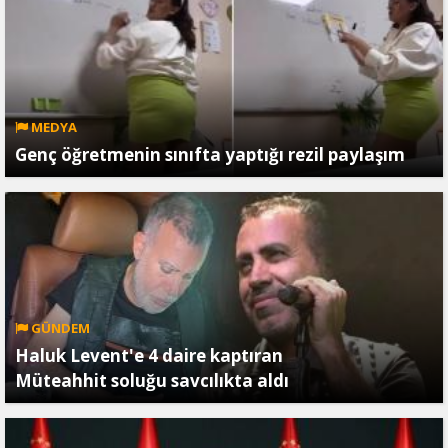
MEDYA
Genç öğretmenin sınıfta yaptığı rezil paylaşım
GÜNDEM
Haluk Levent'e 4 daire kaptıran
Müteahhit soluğu savcılıkta aldı