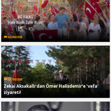
GÜNDEM
GÜNDEM
Zekai Aksakallı'dan Ömer Halisdemir'e 'vefa'
ziyareti!