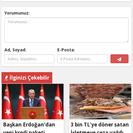
Yorumunuz:
Ad, Soyad:
E-Posta:
İlginizi Çekebilir
Başkan Erdoğan'dan
3 bin TL’ye döner satan
yeni kredi paketi
İşletmeye ceza yağdı