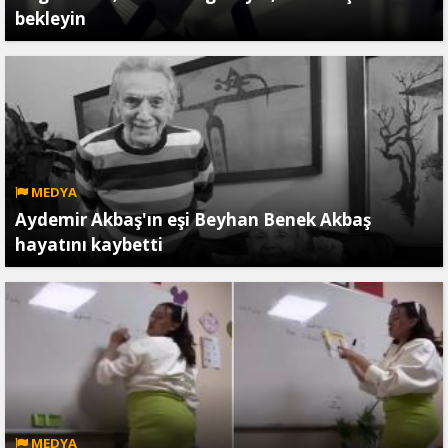
bekleyin
MEDYA
Aydemir Akbaş'ın eşi Beyhan Benek Akbaş
hayatını kaybetti
MEDYA