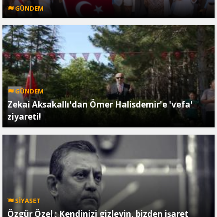
GÜNDEM
GÜNDEM
Zekai Aksakallı'dan Ömer Halisdemir'e 'vefa'
ziyareti!
SİYASET
Özgür Özel ; Kendinizi gizleyin, bizden işaret