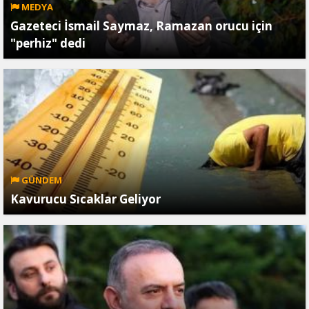
MEDYA
Gazeteci İsmail Saymaz, Ramazan orucu için
"perhiz" dedi
GÜNDEM
Kavurucu Sıcaklar Geliyor