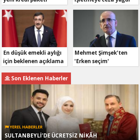
müjdesi: 6 ay geri
ödemesiz, 36 ay vadeli
En düşük emekli aylığı
Mehmet Şimşek'ten
için beklenen açıklama
'Erken seçim'
geldi
açıklaması!
Son Eklenen Haberler
YEREL HABERLER
SULTANBEYLİ’DE ÜCRETSİZ NİKÂH