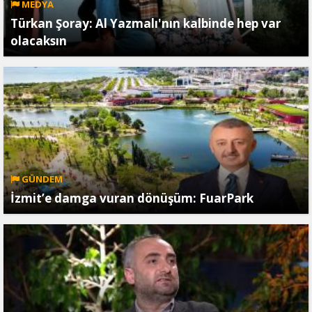
MEDYA
Türkan Şoray: Al Yazmalı'nın kalbinde hep var
olacaksın
GÜNDEM
İzmit’e damga vuran dönüşüm: FuarPark