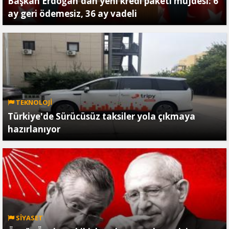
Başkan Erdoğan'dan yeni kredi paketi müjdesi: 6
ay geri ödemesiz, 36 ay vadeli
TEKNOLOJİ
Türkiye'de Sürücüsüz taksiler yola çıkmaya
hazırlanıyor
SİYASET