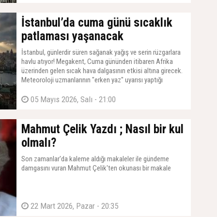
İstanbul’da cuma günü sıcaklık
patlaması yaşanacak
İstanbul, günlerdir süren sağanak yağış ve serin rüzgarlara
havlu atıyor! Megakent, Cuma gününden itibaren Afrika
üzerinden gelen sıcak hava dalgasının etkisi altına girecek.
Meteoroloji uzmanlarının "erken yaz" uyarısı yaptığı
İstanbul'da, termometrelerin 30 dereceye dayanması
bekleniyor.
05 Mayıs 2026, Salı - 21:00
Mahmut Çelik Yazdı ; Nasıl bir kul
olmalı?
Son zamanlar'da kaleme aldığı makaleler ile gündeme
damgasını vuran Mahmut Çelik'ten okunası bir makale
22 Mart 2026, Pazar - 20:35