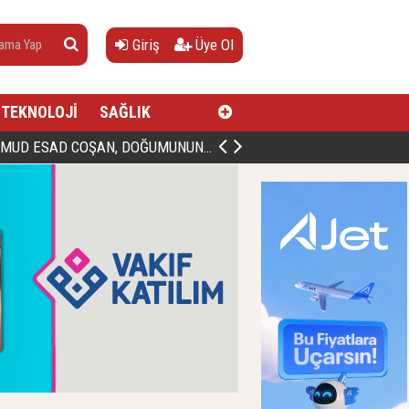
Giriş
Üye Ol
TEKNOLOJİ
SAĞLIK
AN, DOĞUMUNUN HİCRÎ 91. YILINDA ELAZIĞ'DA YÂD EDİLECEK