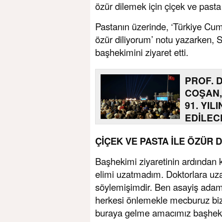
özür dilemek için çiçek ve pasta
Pastanın üzerinde, ‘Türkiye Cum
özür diliyorum’ notu yazarken, S
başhekimini ziyaret etti.
PROF. 
COŞAN,
91. YIL
EDİLEC
ÇİÇEK VE PASTA İLE ÖZÜR D
Başhekimi ziyaretinin ardından k
elimi uzatmadım. Doktorlara uza
söylemişimdir. Ben asayiş adam
herkesi önlemekle mecburuz biz.
buraya gelme amacımız başhekim