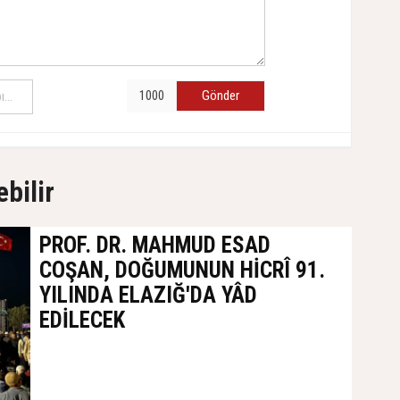
Gönder
ebilir
PROF. DR. MAHMUD ESAD
COŞAN, DOĞUMUNUN HİCRÎ 91.
YILINDA ELAZIĞ'DA YÂD
EDİLECEK