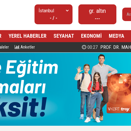
gr. altın
- / -
---
R
YEREL HABERLER
SEYAHAT
EKONOMİ
MEDYA
00:27
PROF. DR. MAHMUD ESAD COŞ
leler
Anketler