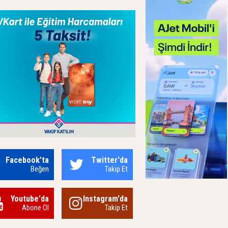
Facebook'ta
Twitter'da
Beğen
Takip Et
Youtube'da
Instagram'da
Abone Ol
Takip Et