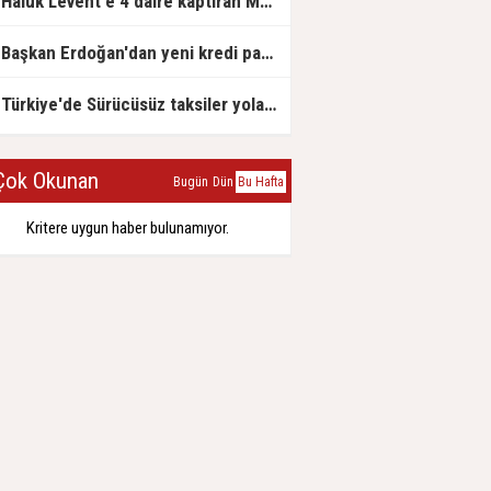
Haluk Levent'e 4 daire kaptıran Müteahhit soluğu savcılıkta aldı
Başkan Erdoğan'dan yeni kredi paketi müjdesi: 6 ay geri ödemesiz, 36 ay vadeli
Türkiye'de Sürücüsüz taksiler yola çıkmaya hazırlanıyor
ok Okunan
Bugün
Dün
Bu Hafta
Kritere uygun haber bulunamıyor.