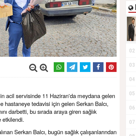
02
03
04
05
nin acil servisinde 11 Haziran'da meydana gelen
le hastaneye tedavisi için gelen Serkan Balcı,
06
nını darbetti, bu sırada araya giren sağlık
etkilendi.
07
ınan Serkan Balcı, bugün sağlık çalışanlarından