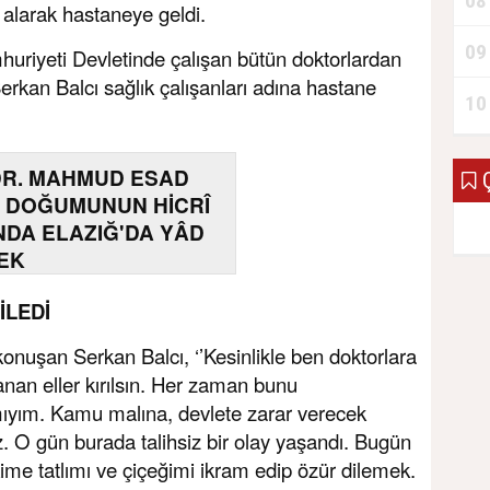
08
 alarak hastaneye geldi.
09
huriyeti Devletinde çalışan bütün doktorlardan
erkan Balcı sağlık çalışanları adına hastane
10
DR. MAHMUD ESAD
Ç
 DOĞUMUNUN HİCRÎ
INDA ELAZIĞ'DA YÂD
EK
İLEDİ
onuşan Serkan Balcı, ‘’Kesinlikle ben doktorlara
nan eller kırılsın. Her zaman bunu
ıyım. Kamu malına, devlete zarar verecek
 O gün burada talihsiz bir olay yaşandı. Bugün
e tatlımı ve çiçeğimi ikram edip özür dilemek.