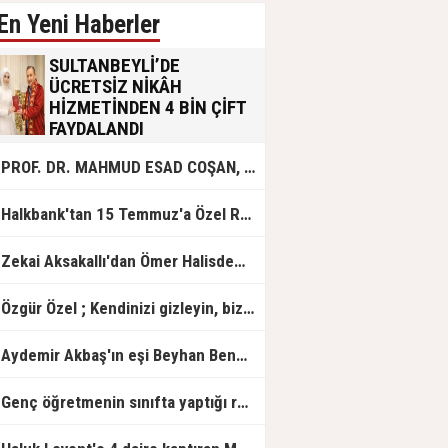
En Yeni Haberler
SULTANBEYLİ’DE
ÜCRETSİZ NİKÂH
HİZMETİNDEN 4 BİN ÇİFT
FAYDALANDI
Sultanbeyli Belediyesi evlilik yolunda
PROF. DR. MAHMUD ESAD COŞAN, DOĞUMUNUN HİCRÎ 91. YILINDA ELAZIĞ'DA YÂD EDİLECEK
olan gençlere destek amacıyla
başlattığı ücretsiz nikâh hizmetini
sürdürüyor. Bu uygulamayı geçen yıl
Halkbank'tan 15 Temmuz'a Özel Reklam Filmi: "İrade Bizim, Zafer Bizim"
başlattıklarını belirten Sultanbeyli
Belediye Başkanı Ali Tombaş,
“Şimdiye kadar 4 bin çiftimize
Zekai Aksakallı'dan Ömer Halisdemir'e 'vefa' ziyareti!
ücretsiz hizmet vermenin
mutluluğunu yaşıyoruz” dedi.
Özgür Özel ; Kendinizi gizleyin, bizden işaret bekleyin
Aydemir Akbaş'ın eşi Beyhan Benek Akbaş hayatını kaybetti
Genç öğretmenin sınıfta yaptığı rezil paylaşım