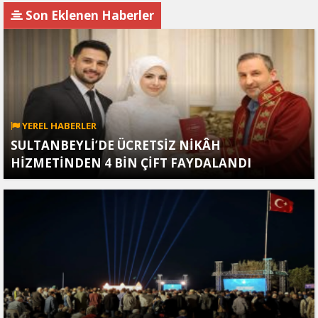
Gözaltında
Köprüsü Bombalandı
Son Eklenen Haberler
YEREL HABERLER
SULTANBEYLİ’DE ÜCRETSİZ NİKÂH
HİZMETİNDEN 4 BİN ÇİFT FAYDALANDI