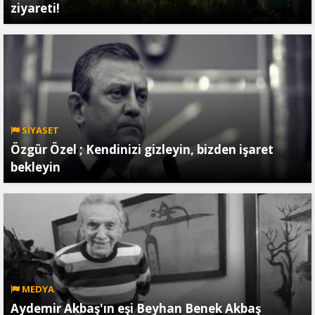
ziyareti!
SİYASET
Özgür Özel ; Kendinizi gizleyin, bizden işaret
bekleyin
MEDYA
Aydemir Akbaş'ın eşi Beyhan Benek Akbaş