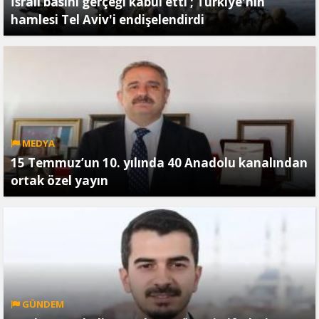
İsrail basını gerçeği kabul etti ; Türkiye'nin
hamlesi Tel Aviv'i endişelendirdi
MEDYA
15 Temmuz’un 10. yılında 40 Anadolu kanalından
ortak özel yayın
GÜNDEM