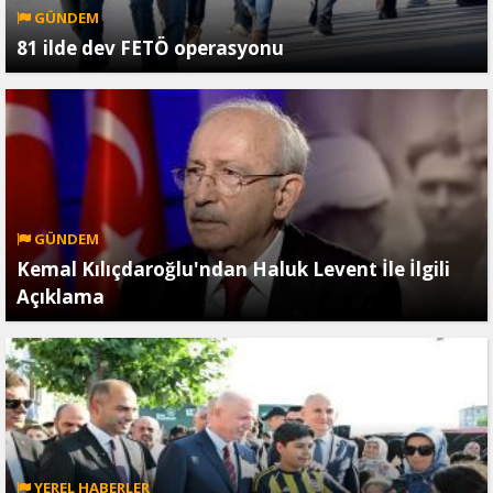
GÜNDEM
81 ilde dev FETÖ operasyonu
GÜNDEM
Kemal Kılıçdaroğlu'ndan Haluk Levent İle İlgili
Açıklama
YEREL HABERLER