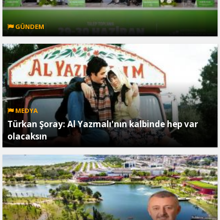
GÜNDEM
MEDYA
Türkan Şoray: Al Yazmalı'nın kalbinde hep var
olacaksın