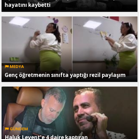
hayatını kaybetti
MEDYA
Genç öğretmenin sınıfta yaptığı rezil paylaşım
GÜNDEM
Haluk Levent'e 4 daire kaptıran