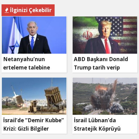
İlginizi Çekebilir
Netanyahu’nun
ABD Başkanı Donald
erteleme talebine
Trump tarih verip
mahkemeden ret
duyurdu: Savaş ne
zaman bitecek?
İsrail’de “Demir Kubbe”
İsrail Lübnan’da
Krizi: Gizli Bilgiler
Stratejik Köprüyü
İran’a Sızdırıldı, Asker
Vurdu: Kasımiye