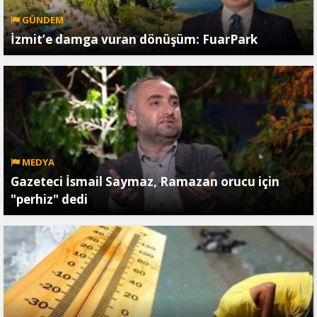
GÜNDEM
İzmit’e damga vuran dönüşüm: FuarPark
MEDYA
Gazeteci İsmail Saymaz, Ramazan orucu için
"perhiz" dedi