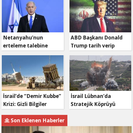
Netanyahu’nun
ABD Başkanı Donald
erteleme talebine
Trump tarih verip
mahkemeden ret
duyurdu: Savaş ne
zaman bitecek?
İsrail’de “Demir Kubbe”
İsrail Lübnan’da
Krizi: Gizli Bilgiler
Stratejik Köprüyü
İran’a Sızdırıldı, Asker
Vurdu: Kasımiye
Gözaltında
Köprüsü Bombalandı
Son Eklenen Haberler