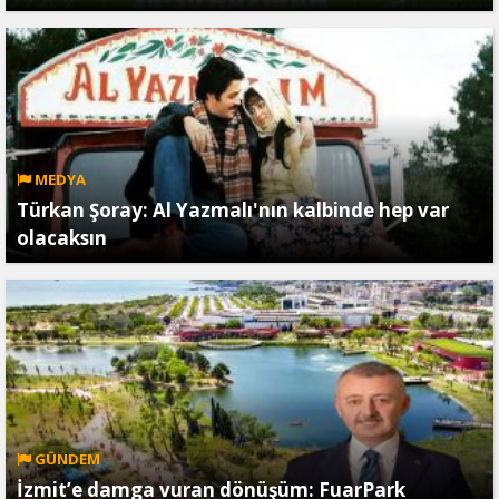
MEDYA
Türkan Şoray: Al Yazmalı'nın kalbinde hep var
olacaksın
GÜNDEM
İzmit’e damga vuran dönüşüm: FuarPark