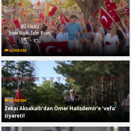
GÜNDEM
GÜNDEM
Zekai Aksakallı'dan Ömer Halisdemir'e 'vefa'
ziyareti!