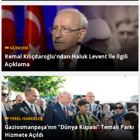
GÜNDEM
Kemal Kılıçdaroğlu'ndan Haluk Levent İle İlgili
Açıklama
YEREL HABERLER
Gaziosmanpaşa’nın “Dünya Kupası” Temalı Parkı
Hizmete Açıldı