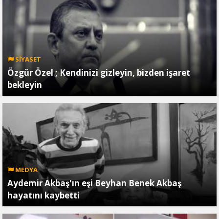
SİYASET
Özgür Özel ; Kendinizi gizleyin, bizden işaret
bekleyin
MEDYA
Aydemir Akbaş'ın eşi Beyhan Benek Akbaş
hayatını kaybetti