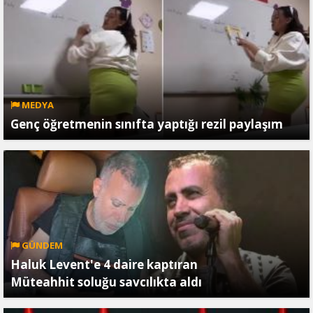
MEDYA
Genç öğretmenin sınıfta yaptığı rezil paylaşım
GÜNDEM
Haluk Levent'e 4 daire kaptıran
Müteahhit soluğu savcılıkta aldı