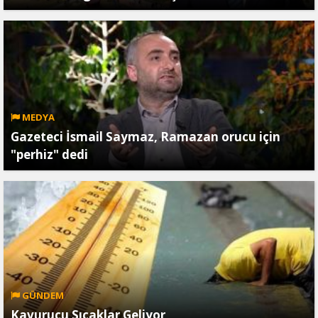
MEDYA
Gazeteci İsmail Saymaz, Ramazan orucu için
"perhiz" dedi
GÜNDEM
Kavurucu Sıcaklar Geliyor