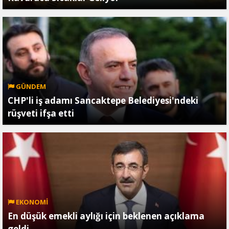
GÜNDEM
CHP'li iş adamı Sancaktepe Belediyesi'ndeki
rüşveti ifşa etti
EKONOMİ
En düşük emekli aylığı için beklenen açıklama
geldi