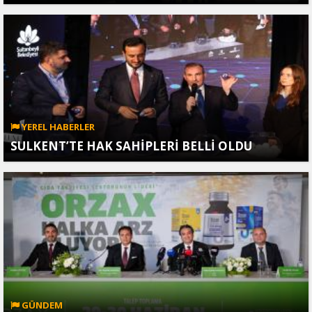
YEREL HABERLER
SULKENT’TE HAK SAHİPLERİ BELLİ OLDU
GÜNDEM