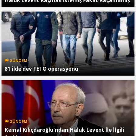
Haluk Levent Kaçmak İstemiş Fakat Kaçamamış
GÜNDEM
81 ilde dev FETÖ operasyonu
GÜNDEM
Kemal Kılıçdaroğlu'ndan Haluk Levent İle İlgili