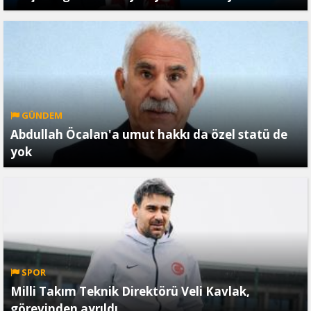
GÜNDEM
Abdullah Öcalan'a umut hakkı da özel statü de
yok
SPOR
Milli Takım Teknik Direktörü Veli Kavlak,
görevinden ayrıldı