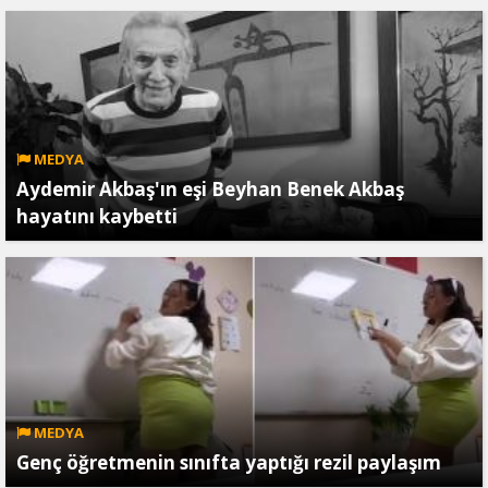
MEDYA
Aydemir Akbaş'ın eşi Beyhan Benek Akbaş
hayatını kaybetti
MEDYA
Genç öğretmenin sınıfta yaptığı rezil paylaşım