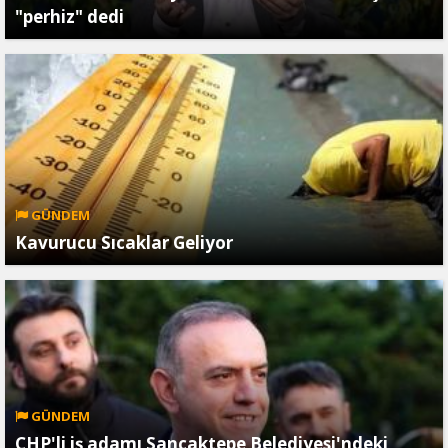
"perhiz" dedi
GÜNDEM
Kavurucu Sıcaklar Geliyor
GÜNDEM
CHP'li iş adamı Sancaktepe Belediyesi'ndeki