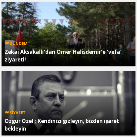
GÜNDEM
Zekai Aksakallı'dan Ömer Halisdemir'e 'vefa'
ziyareti!
SİYASET
Özgür Özel ; Kendinizi gizleyin, bizden işaret
bekleyin