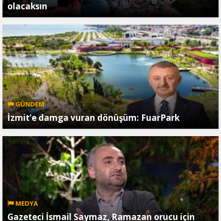
olacaksın
GÜNDEM
İzmit’e damga vuran dönüşüm: FuarPark
MEDYA
Gazeteci İsmail Saymaz, Ramazan orucu için