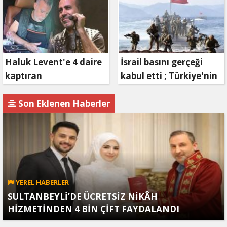
Bizim, Zafer Bizim"
Haluk Levent'e 4 daire
İsrail basını gerçeği
kaptıran
kabul etti ; Türkiye'nin
Müteahhit soluğu
hamlesi Tel Aviv'i
savcılıkta aldı
endişelendirdi
Son Eklenen Haberler
YEREL HABERLER
SULTANBEYLİ’DE ÜCRETSİZ NİKÂH
HİZMETİNDEN 4 BİN ÇİFT FAYDALANDI