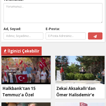
Ad, Soyad:
E-Posta:
İlginizi Çekebilir
Halkbank'tan 15
Zekai Aksakallı'dan
Temmuz'a Özel
Ömer Halisdemir'e
Reklam Filmi: "İrade
'vefa' ziyareti!