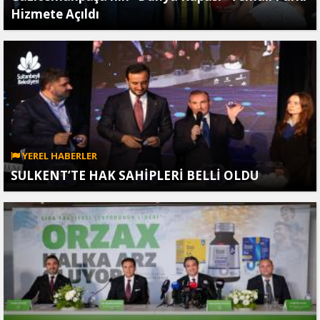
Hizmete Açıldı
YEREL HABERLER
SULKENT’TE HAK SAHİPLERİ BELLİ OLDU