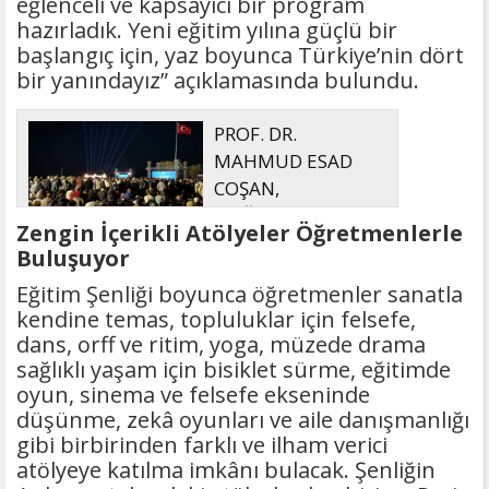
eğlenceli ve kapsayıcı bir program
hazırladık. Yeni eğitim yılına güçlü bir
başlangıç için, yaz boyunca Türkiye’nin dört
bir yanındayız” açıklamasında bulundu.
PROF. DR.
MAHMUD ESAD
COŞAN,
DOĞUMUNUN
Zengin İçerikli Atölyeler Öğretmenlerle
HİCRÎ 91. YILINDA ELAZIĞ'DA YÂD
Buluşuyor
EDİLECEK
Eğitim Şenliği boyunca öğretmenler sanatla
kendine temas, topluluklar için felsefe,
dans, orff ve ritim, yoga, müzede drama
sağlıklı yaşam için bisiklet sürme, eğitimde
oyun, sinema ve felsefe ekseninde
düşünme, zekâ oyunları ve aile danışmanlığı
gibi birbirinden farklı ve ilham verici
atölyeye katılma imkânı bulacak. Şenliğin