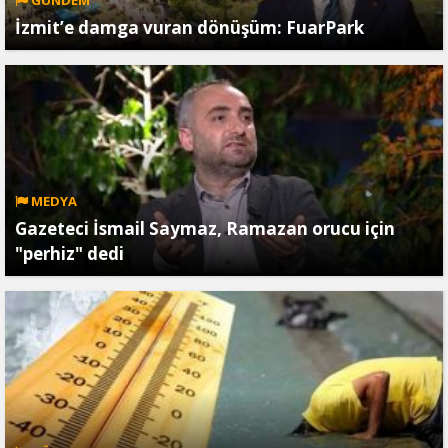
GÜNDEM
İzmit’e damga vuran dönüşüm: FuarPark
MEDYA
Gazeteci İsmail Saymaz, Ramazan orucu için
"perhiz" dedi