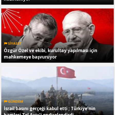
SİYASET
Özgür Özel ve ekibi, kurultay yapılması için
mahkemeye başvuruyor
GÜNDEM
İsrail basını gerçeği kabul etti ; Türkiye'nin
hamlesi Tel Aviv'i endişelendirdi