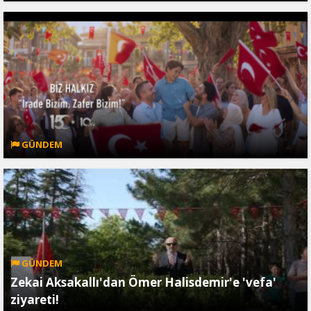
GÜNDEM
GÜNDEM
Zekai Aksakallı'dan Ömer Halisdemir'e 'vefa'
ziyareti!