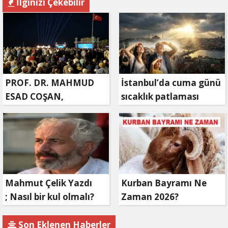
İlginizi Çekebilir
PROF. DR. MAHMUD
İstanbul’da cuma günü
ESAD COŞAN,
sıcaklık patlaması
DOĞUMUNUN HİCRÎ
yaşanacak
91. YILINDA ELAZIĞ'DA
YÂD EDİLECEK
Mahmut Çelik Yazdı
Kurban Bayramı Ne
; Nasıl bir kul olmalı?
Zaman 2026?
Son Eklenen Haberler