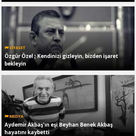
SİYASET
Özgür Özel ; Kendinizi gizleyin, bizden işaret
bekleyin
MEDYA
Aydemir Akbaş'ın eşi Beyhan Benek Akbaş
hayatını kaybetti