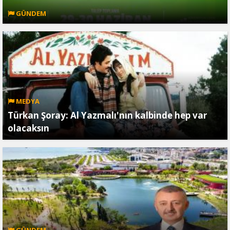
GÜNDEM
MEDYA
Türkan Şoray: Al Yazmalı'nın kalbinde hep var
olacaksın