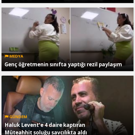
MEDYA
Genç öğretmenin sınıfta yaptığı rezil paylaşım
GÜNDEM
Haluk Levent'e 4 daire kaptıran
Müteahhit soluğu savcılıkta aldı