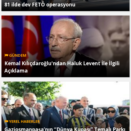
81 ilde dev FETÖ operasyonu
GÜNDEM
Kemal Kılıçdaroğlu'ndan Haluk Levent İle İlgili
Açıklama
YEREL HABERLER
Gaziosmanpaşa’nın “Dünya Kupası” Temalı Parkı