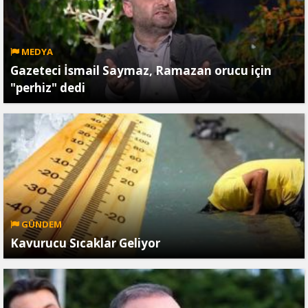
MEDYA
Gazeteci İsmail Saymaz, Ramazan orucu için
"perhiz" dedi
GÜNDEM
Kavurucu Sıcaklar Geliyor