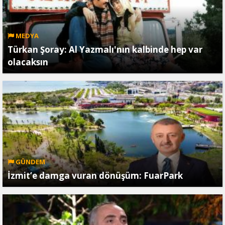
MEDYA
Türkan Şoray: Al Yazmalı'nın kalbinde hep var
olacaksın
GÜNDEM
İzmit’e damga vuran dönüşüm: FuarPark