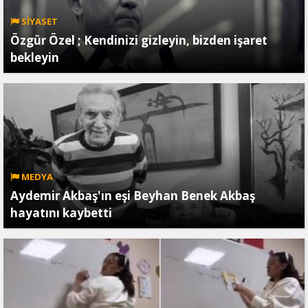
SİYASET
Özgür Özel ; Kendinizi gizleyin, bizden işaret
bekleyin
MEDYA
Aydemir Akbaş'ın eşi Beyhan Benek Akbaş
hayatını kaybetti