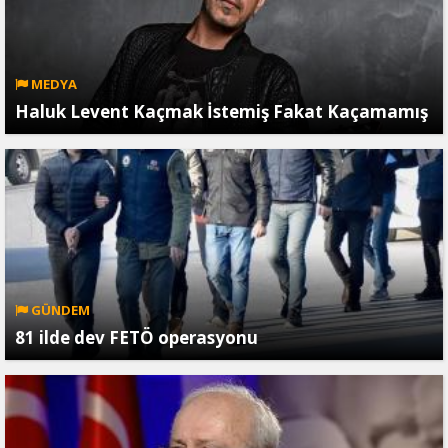
MEDYA
Haluk Levent Kaçmak İstemiş Fakat Kaçamamış
GÜNDEM
81 ilde dev FETÖ operasyonu