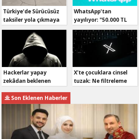
Türkiye'de Sürücüsüz
WhatsApp'tan
taksiler yola çıkmaya
yayılıyor: "50.000 TL
hazırlanıyor
ödüllü" dolandırıcılık
girişimi!
Hackerlar yapay
X’te çocuklara cinsel
zekâdan beklenen
tuzak: Ne filtreleme
etkiyi alamıyor
var ne de yaş
kısıtlaması!
Son Eklenen Haberler