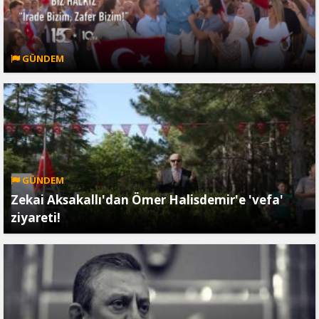
GÜNDEM
GÜNDEM
Zekai Aksakallı'dan Ömer Halisdemir'e 'vefa'
ziyareti!