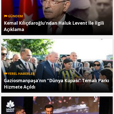
GÜNDEM
Kemal Kılıçdaroğlu'ndan Haluk Levent İle İlgili
Açıklama
YEREL HABERLER
Gaziosmanpaşa’nın “Dünya Kupası” Temalı Parkı
Hizmete Açıldı