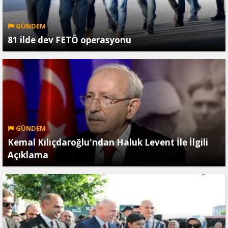
GÜNDEM
81 ilde dev FETÖ operasyonu
GÜNDEM
Kemal Kılıçdaroğlu'ndan Haluk Levent İle İlgili
Açıklama