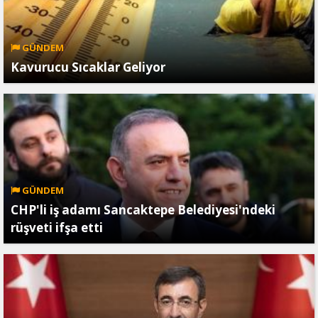
GÜNDEM
Kavurucu Sıcaklar Geliyor
GÜNDEM
CHP'li iş adamı Sancaktepe Belediyesi'ndeki
rüşveti ifşa etti