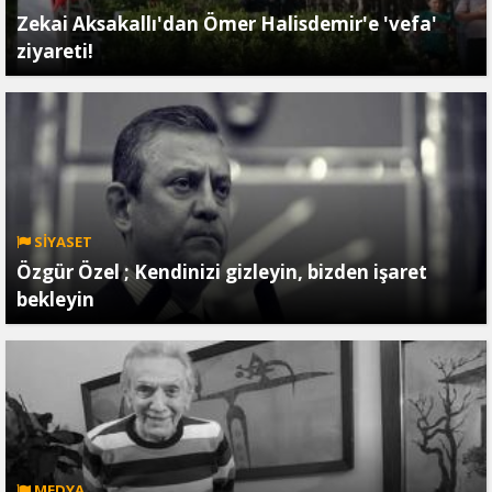
Zekai Aksakallı'dan Ömer Halisdemir'e 'vefa'
ziyareti!
SİYASET
Özgür Özel ; Kendinizi gizleyin, bizden işaret
bekleyin
MEDYA