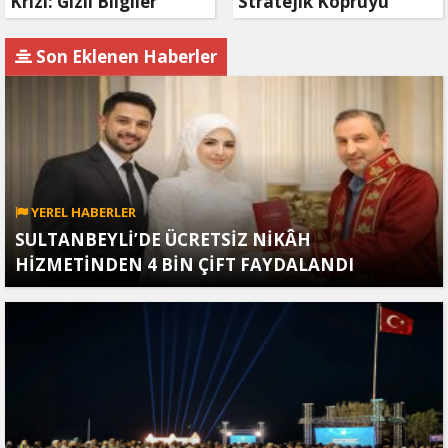
Krizi: Gizli Bilgiler
Stratejik Köprüyü
İran’a Sızdırıldı, Asker
Vurdu: Kasımiye
Gözaltında
Köprüsü Bombalandı
Son Eklenen Haberler
YEREL HABERLER
SULTANBEYLİ’DE ÜCRETSİZ NİKÂH
HİZMETİNDEN 4 BİN ÇİFT FAYDALANDI