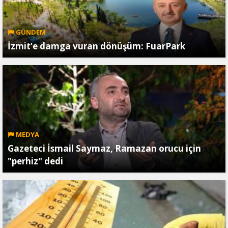
GÜNDEM
İzmit’e damga vuran dönüşüm: FuarPark
MEDYA
Gazeteci İsmail Saymaz, Ramazan orucu için
"perhiz" dedi