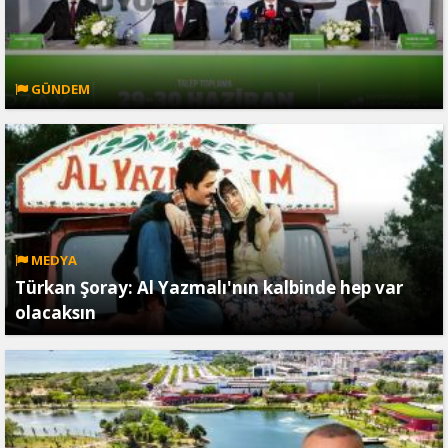
GÜNDEM
MEDYA
Türkan Şoray: Al Yazmalı'nın kalbinde hep var
olacaksın