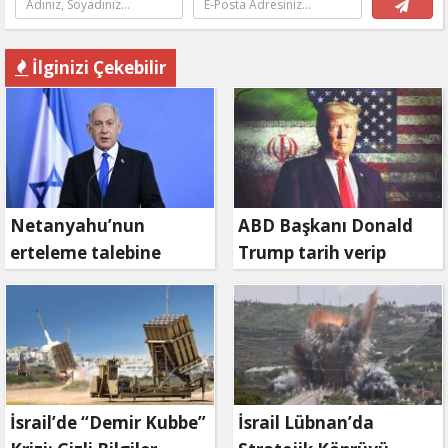
İlginizi Çekebilir
Netanyahu’nun
ABD Başkanı Donald
erteleme talebine
Trump tarih verip
mahkemeden ret
duyurdu: Savaş ne
zaman bitecek?
İsrail’de “Demir Kubbe”
İsrail Lübnan’da