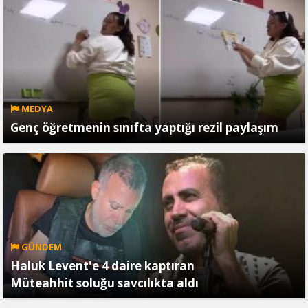
MEDYA
Genç öğretmenin sınıfta yaptığı rezil paylaşım
GÜNDEM
Haluk Levent'e 4 daire kaptıran
Müteahhit soluğu savcılıkta aldı