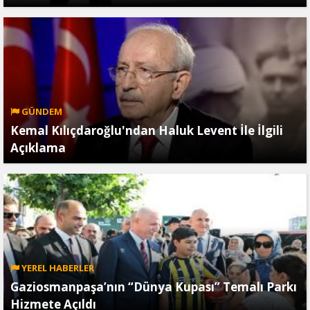
GÜNDEM
Kemal Kılıçdaroğlu'ndan Haluk Levent İle İlgili
Açıklama
YEREL HABERLER
Gaziosmanpaşa’nın “Dünya Kupası” Temalı Parkı
Hizmete Açıldı