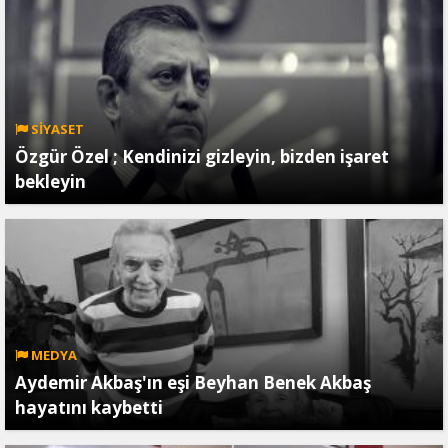
SİYASET
Özgür Özel ; Kendinizi gizleyin, bizden işaret
bekleyin
MEDYA
Aydemir Akbaş'ın eşi Beyhan Benek Akbaş
hayatını kaybetti