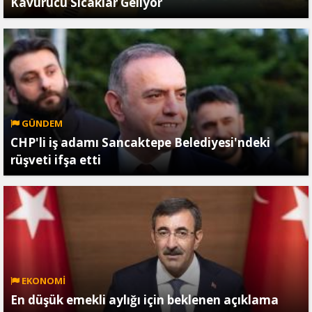
Kavurucu Sıcaklar Geliyor
GÜNDEM
CHP'li iş adamı Sancaktepe Belediyesi'ndeki
rüşveti ifşa etti
EKONOMİ
En düşük emekli aylığı için beklenen açıklama