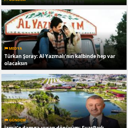
MEDYA
Türkan Şoray: Al Yazmalı'nın kalbinde hep var
olacaksın
GÜNDEM
İzmit’e damga vuran dönüşüm: FuarPark