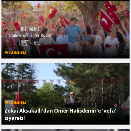
GÜNDEM
GÜNDEM
Zekai Aksakallı'dan Ömer Halisdemir'e 'vefa'
ziyareti!