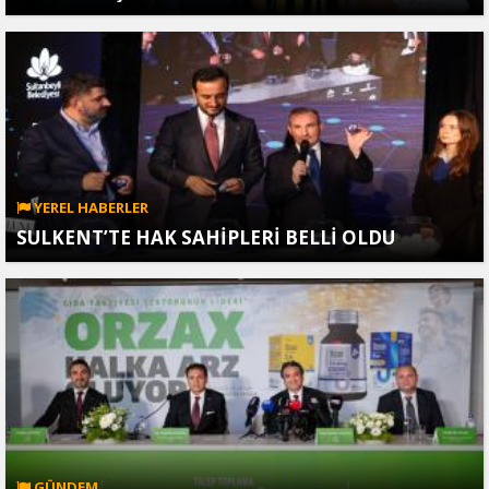
YEREL HABERLER
SULKENT’TE HAK SAHİPLERİ BELLİ OLDU
GÜNDEM