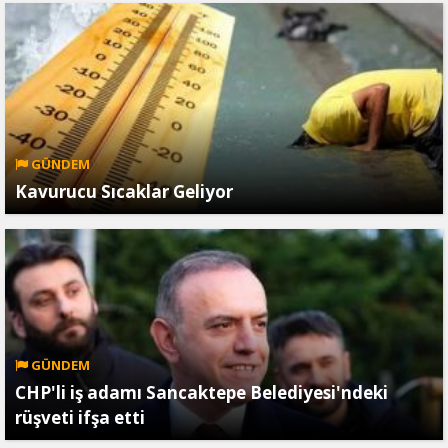
GÜNDEM
Kavurucu Sıcaklar Geliyor
GÜNDEM
CHP'li iş adamı Sancaktepe Belediyesi'ndeki
rüşveti ifşa etti