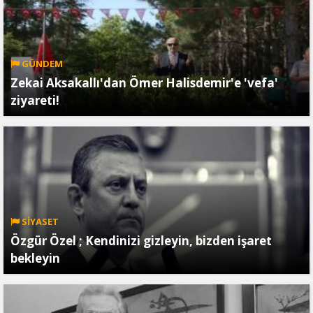
GÜNDEM
Zekai Aksakallı'dan Ömer Halisdemir'e 'vefa'
ziyareti!
SİYASET
Özgür Özel ; Kendinizi gizleyin, bizden işaret
bekleyin