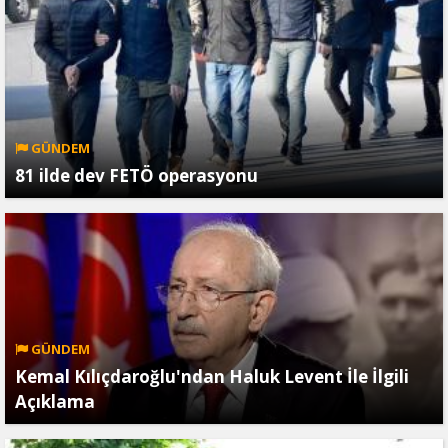
GÜNDEM
81 ilde dev FETÖ operasyonu
GÜNDEM
Kemal Kılıçdaroğlu'ndan Haluk Levent İle İlgili
Açıklama