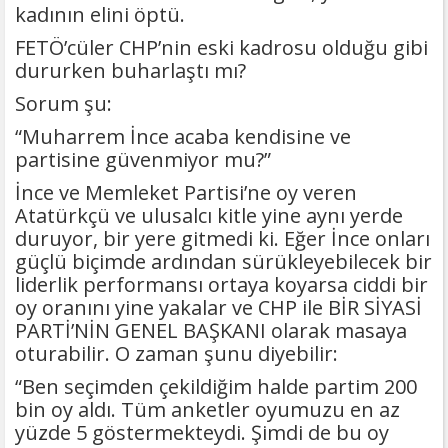
kadının elini öptü.
FETÖ’cüler CHP’nin eski kadrosu olduğu gibi
dururken buharlaştı mı?
Sorum şu:
“Muharrem İnce acaba kendisine ve
partisine güvenmiyor mu?”
İnce ve Memleket Partisi’ne oy veren
Atatürkçü ve ulusalcı kitle yine aynı yerde
duruyor, bir yere gitmedi ki. Eğer İnce onları
güçlü biçimde ardından sürükleyebilecek bir
liderlik performansı ortaya koyarsa ciddi bir
oy oranını yine yakalar ve CHP ile BİR SİYASİ
PARTİ’NİN GENEL BAŞKANI olarak masaya
oturabilir. O zaman şunu diyebilir:
“Ben seçimden çekildiğim halde partim 200
bin oy aldı. Tüm anketler oyumuzu en az
yüzde 5 göstermekteydi. Şimdi de bu oy