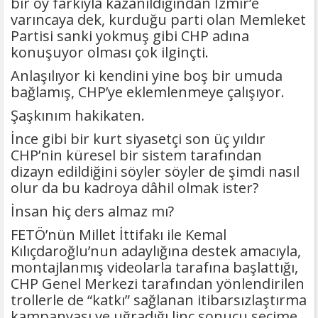
bir oy farkıyla kazanıldığından İzmir’e
varıncaya dek, kurduğu parti olan Memleket
Partisi sanki yokmuş gibi CHP adına
konuşuyor olması çok ilginçti.
Anlaşılıyor ki kendini yine boş bir umuda
bağlamış, CHP’ye eklemlenmeye çalışıyor.
Şaşkınım hakikaten.
İnce gibi bir kurt siyasetçi son üç yıldır
CHP’nin küresel bir sistem tarafından
dizayn edildiğini söyler söyler de şimdi nasıl
olur da bu kadroya dâhil olmak ister?
İnsan hiç ders almaz mı?
FETÖ’nün Millet İttifakı ile Kemal
Kılıçdaroğlu’nun adaylığına destek amacıyla,
montajlanmış videolarla tarafına başlattığı,
CHP Genel Merkezi tarafından yönlendirilen
trollerle de “katkı” sağlanan itibarsızlaştırma
kampanyası ve uğradığı linç sonucu seçime