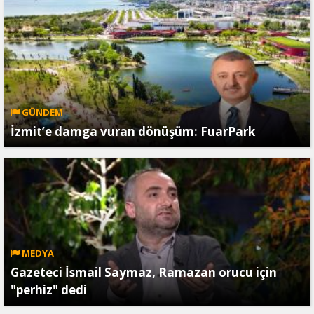
GÜNDEM
İzmit’e damga vuran dönüşüm: FuarPark
MEDYA
Gazeteci İsmail Saymaz, Ramazan orucu için
"perhiz" dedi