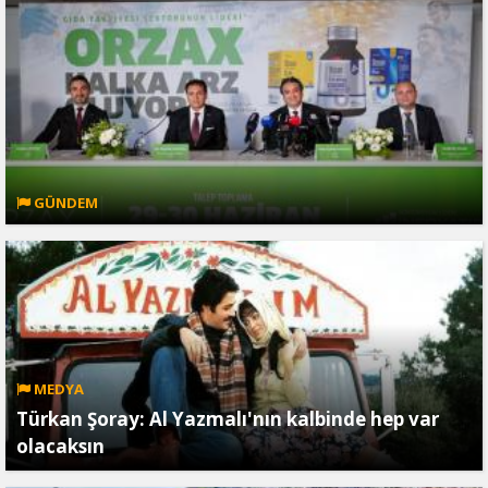
GÜNDEM
MEDYA
Türkan Şoray: Al Yazmalı'nın kalbinde hep var
olacaksın