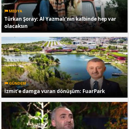
MEDYA
Türkan Şoray: Al Yazmalı'nın kalbinde hep var
olacaksın
GÜNDEM
İzmit’e damga vuran dönüşüm: FuarPark