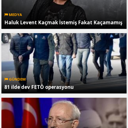
MEDYA
Haluk Levent Kaçmak İstemiş Fakat Kaçamamış
GÜNDEM
81 ilde dev FETÖ operasyonu