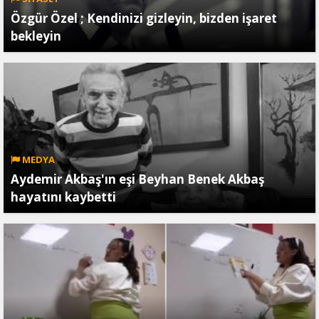
Özgür Özel ; Kendinizi gizleyin, bizden işaret
bekleyin
MEDYA
Aydemir Akbaş'ın eşi Beyhan Benek Akbaş
hayatını kaybetti