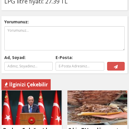
LPG litre fiyatı: 27.39 TL
Yorumunuz:
Ad, Soyad:
E-Posta:
İlginizi Çekebilir