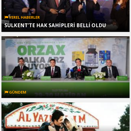
YEREL HABERLER
SULKENT’TE HAK SAHİPLERİ BELLİ OLDU
GÜNDEM