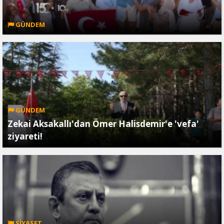
GÜNDEM
GÜNDEM
Zekai Aksakallı'dan Ömer Halisdemir'e 'vefa'
ziyareti!
SİYASET