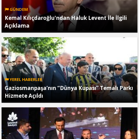
GÜNDEM
Kemal Kılıçdaroğlu'ndan Haluk Levent İle İlgili
Açıklama
YEREL HABERLER
Gaziosmanpaşa’nın “Dünya Kupası” Temalı Parkı
Hizmete Açıldı