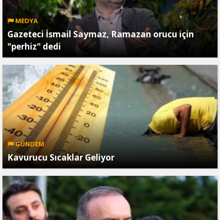
MEDYA
Gazeteci İsmail Saymaz, Ramazan orucu için
"perhiz" dedi
GÜNDEM
Kavurucu Sıcaklar Geliyor