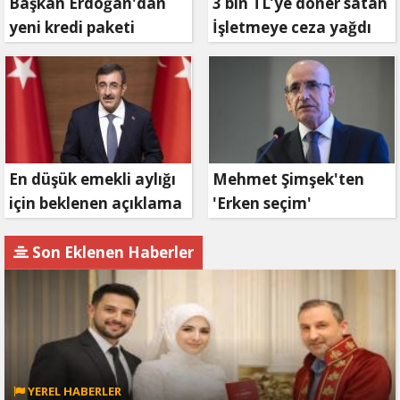
Başkan Erdoğan'dan
3 bin TL’ye döner satan
yeni kredi paketi
İşletmeye ceza yağdı
müjdesi: 6 ay geri
ödemesiz, 36 ay vadeli
En düşük emekli aylığı
Mehmet Şimşek'ten
için beklenen açıklama
'Erken seçim'
geldi
açıklaması!
Son Eklenen Haberler
YEREL HABERLER