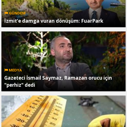
GÜNDEM
İzmit’e damga vuran dönüşüm: FuarPark
MEDYA
Gazeteci İsmail Saymaz, Ramazan orucu için
"perhiz" dedi