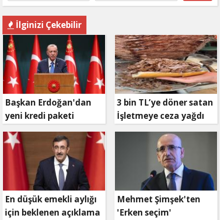
İlginizi Çekebilir
Başkan Erdoğan'dan
3 bin TL’ye döner satan
yeni kredi paketi
İşletmeye ceza yağdı
müjdesi: 6 ay geri
ödemesiz, 36 ay vadeli
En düşük emekli aylığı
Mehmet Şimşek'ten
için beklenen açıklama
'Erken seçim'