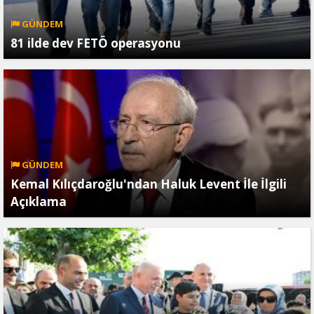
GÜNDEM
81 ilde dev FETÖ operasyonu
GÜNDEM
Kemal Kılıçdaroğlu'ndan Haluk Levent İle İlgili
Açıklama