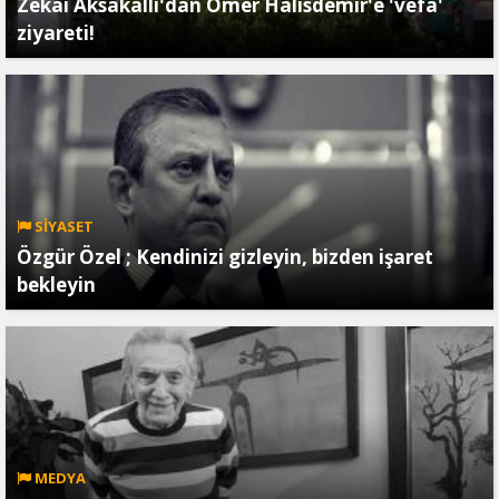
Zekai Aksakallı'dan Ömer Halisdemir'e 'vefa'
ziyareti!
SİYASET
Özgür Özel ; Kendinizi gizleyin, bizden işaret
bekleyin
MEDYA