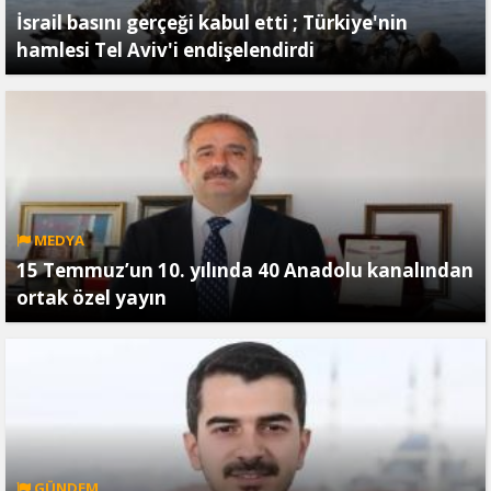
İsrail basını gerçeği kabul etti ; Türkiye'nin
hamlesi Tel Aviv'i endişelendirdi
MEDYA
15 Temmuz’un 10. yılında 40 Anadolu kanalından
ortak özel yayın
GÜNDEM