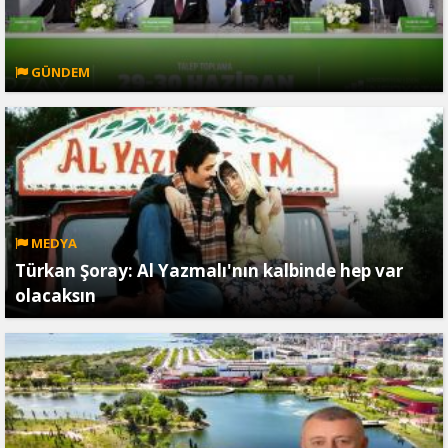
GÜNDEM
MEDYA
Türkan Şoray: Al Yazmalı'nın kalbinde hep var
olacaksın