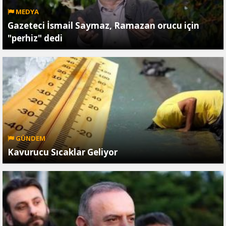
MEDYA
Gazeteci İsmail Saymaz, Ramazan orucu için
"perhiz" dedi
GÜNDEM
Kavurucu Sıcaklar Geliyor