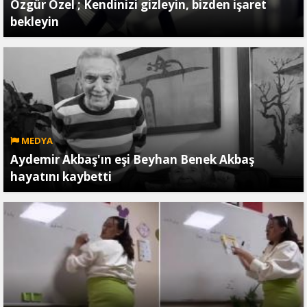
Özgür Özel ; Kendinizi gizleyin, bizden işaret
bekleyin
MEDYA
Aydemir Akbaş'ın eşi Beyhan Benek Akbaş
hayatını kaybetti