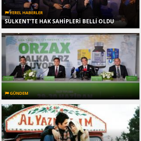
YEREL HABERLER
SULKENT’TE HAK SAHİPLERİ BELLİ OLDU
GÜNDEM