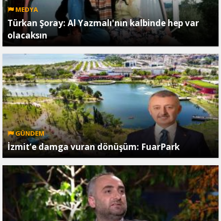
MEDYA
Türkan Şoray: Al Yazmalı'nın kalbinde hep var
olacaksın
GÜNDEM
İzmit’e damga vuran dönüşüm: FuarPark