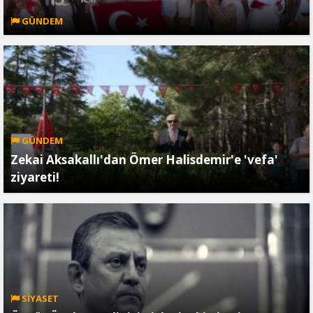
GÜNDEM
GÜNDEM
Zekai Aksakallı'dan Ömer Halisdemir'e 'vefa'
ziyareti!
SİYASET