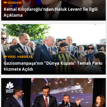
GÜNDEM
Kemal Kılıçdaroğlu'ndan Haluk Levent İle İlgili
Açıklama
YEREL HABERLER
Gaziosmanpaşa’nın “Dünya Kupası” Temalı Parkı
Hizmete Açıldı