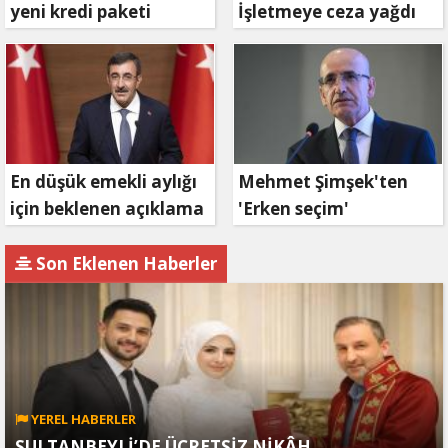
yeni kredi paketi
İşletmeye ceza yağdı
müjdesi: 6 ay geri
ödemesiz, 36 ay vadeli
En düşük emekli aylığı
Mehmet Şimşek'ten
için beklenen açıklama
'Erken seçim'
geldi
açıklaması!
Son Eklenen Haberler
YEREL HABERLER
SULTANBEYLİ’DE ÜCRETSİZ NİKÂH