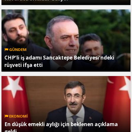
GÜNDEM
CHP'li iş adamı Sancaktepe Belediyesi'ndeki
rüşveti ifşa etti
EKONOMİ
En düşük emekli aylığı için beklenen açıklama
geldi