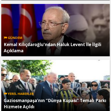
GÜNDEM
Kemal Kılıçdaroğlu'ndan Haluk Levent İle İlgili
Açıklama
YEREL HABERLER
Gaziosmanpaşa’nın “Dünya Kupası” Temalı Parkı
Hizmete Açıldı