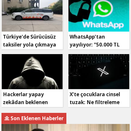
Türkiye'de Sürücüsüz
WhatsApp'tan
taksiler yola çıkmaya
yayılıyor: "50.000 TL
hazırlanıyor
ödüllü" dolandırıcılık
girişimi!
Hackerlar yapay
X’te çocuklara cinsel
zekâdan beklenen
tuzak: Ne filtreleme
etkiyi alamıyor
var ne de yaş
kısıtlaması!
Son Eklenen Haberler