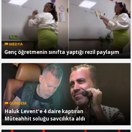
MEDYA
Genç öğretmenin sınıfta yaptığı rezil paylaşım
GÜNDEM
Haluk Levent'e 4 daire kaptıran
Müteahhit soluğu savcılıkta aldı