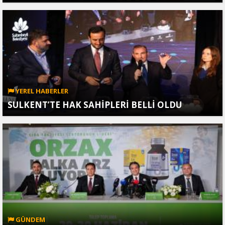
YEREL HABERLER
SULKENT’TE HAK SAHİPLERİ BELLİ OLDU
GÜNDEM