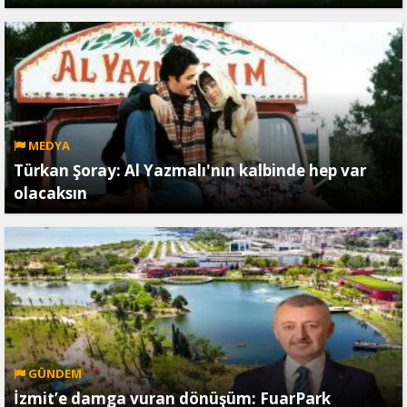
MEDYA
Türkan Şoray: Al Yazmalı'nın kalbinde hep var
olacaksın
GÜNDEM
İzmit’e damga vuran dönüşüm: FuarPark