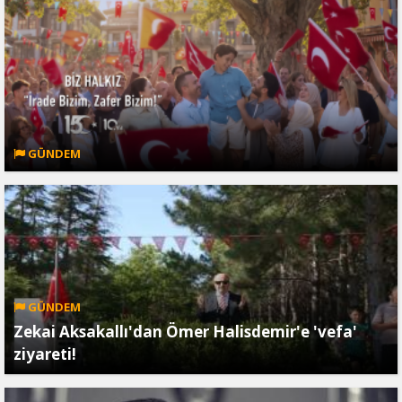
GÜNDEM
GÜNDEM
Zekai Aksakallı'dan Ömer Halisdemir'e 'vefa'
ziyareti!