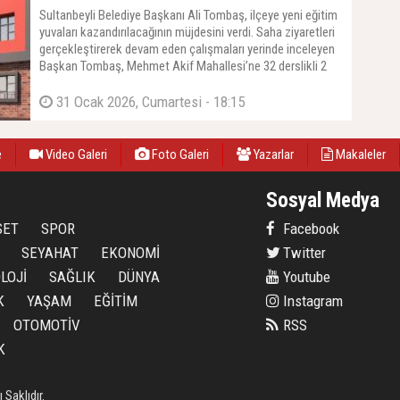
Sultanbeyli Belediye Başkanı Ali Tombaş, ilçeye yeni eğitim
yuvaları kazandırılacağının müjdesini verdi. Saha ziyaretleri
gerçekleştirerek devam eden çalışmaları yerinde inceleyen
Başkan Tombaş, Mehmet Akif Mahallesi’ne 32 derslikli 2
ortaokul, Akşemsettin Mahallesi’ne ise 32 derslikli 1 ilkokul
kazandırılacağını açıkladı
31 Ocak 2026, Cumartesi - 18:15
e
Video Galeri
Foto Galeri
Yazarlar
Makaleler
Sosyal Medya
SET
SPOR
Facebook
SEYAHAT
EKONOMİ
Twitter
LOJİ
SAĞLIK
DÜNYA
Youtube
K
YAŞAM
EĞİTİM
Instagram
OTOMOTİV
RSS
K
Saklıdır.