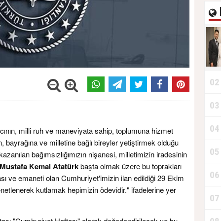
02
03
04
cının, milli ruh ve maneviyata sahip, toplumuna hizmet
, bayrağına ve milletine bağlı bireyler yetiştirmek olduğu
05
kazanılan bağımsızlığımızın nişanesi, milletimizin iradesinin
Mustafa Kemal Atatürk
başta olmak üzere bu toprakları
06
sı ve emaneti olan Cumhuriyet'imizin ilan edildiği 29 Ekim
netlenerek kutlamak hepimizin ödevidir." ifadelerine yer
07
ası "Cumhuriyet Haftası" olarak değerlendirilecek ve bu