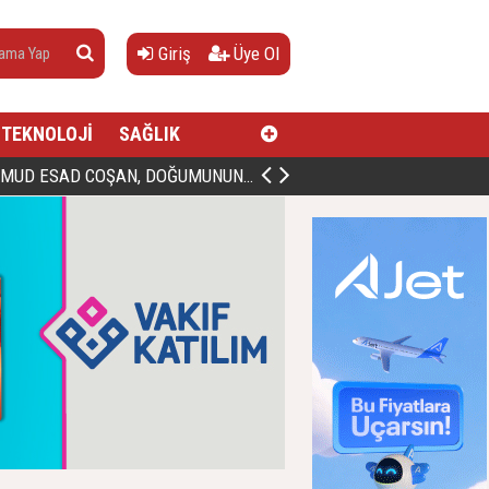
Giriş
Üye Ol
TEKNOLOJİ
SAĞLIK
AN, DOĞUMUNUN HİCRÎ 91. YILINDA ELAZIĞ'DA YÂD EDİLECEK