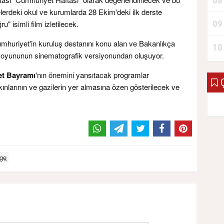
08
rdeki okul ve kurumlarda 28 Ekim'deki ilk derste
09
 isimli film izletilecek.
mhuriyet'in kuruluş destanını konu alan ve Bakanlıkça
10
o oyununun sinematografik versiyonundan oluşuyor.
et Bayramı
'nın önemini yansıtacak programlar
Ç
ınlarının ve gazilerin yer almasına özen gösterilecek ve
lge