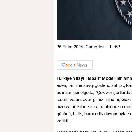
26 Ekim 2024, Cumartesi - 11:52
Türkiye Yüzyılı Maarif Modeli
'nin ama
eden, tarihine saygı gösterip sahip çıkan
belirtilen genelgede, "Çok zor şartlarda 
tescili, vatanseverliğimizin ilhamı, Gazi
bize vatan kılan kahramanlarımızın mira
gününü, birlik, beraberlik duygusuyla ke
verildi.
Genelgeye göre
, 28 Ekim-1 Kasım haft