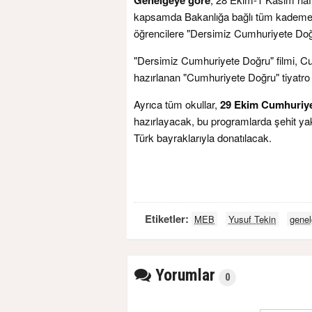
kapsamda Bakanlığa bağlı tüm kademele
öğrencilere "Dersimiz Cumhuriyete Doğru"
"Dersimiz Cumhuriyete Doğru" filmi, Cu
hazırlanan "Cumhuriyete Doğru" tiyatr
Ayrıca tüm okullar,
29 Ekim Cumhuriy
hazırlayacak, bu programlarda şehit yak
Türk bayraklarıyla donatılacak.
Etiketler:
MEB
Yusuf Tekin
gene
Yorumlar
0