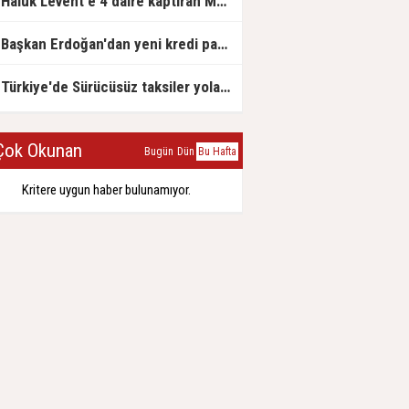
Haluk Levent'e 4 daire kaptıran Müteahhit soluğu savcılıkta aldı
Başkan Erdoğan'dan yeni kredi paketi müjdesi: 6 ay geri ödemesiz, 36 ay vadeli
Türkiye'de Sürücüsüz taksiler yola çıkmaya hazırlanıyor
ok Okunan
Bugün
Dün
Bu Hafta
Kritere uygun haber bulunamıyor.