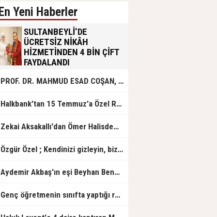
En Yeni Haberler
SULTANBEYLİ’DE
ÜCRETSİZ NİKÂH
HİZMETİNDEN 4 BİN ÇİFT
FAYDALANDI
Sultanbeyli Belediyesi evlilik yolunda
PROF. DR. MAHMUD ESAD COŞAN, DOĞUMUNUN HİCRÎ 91. YILINDA ELAZIĞ'DA YÂD EDİLECEK
olan gençlere destek amacıyla
başlattığı ücretsiz nikâh hizmetini
sürdürüyor. Bu uygulamayı geçen yıl
Halkbank'tan 15 Temmuz'a Özel Reklam Filmi: "İrade Bizim, Zafer Bizim"
başlattıklarını belirten Sultanbeyli
Belediye Başkanı Ali Tombaş,
“Şimdiye kadar 4 bin çiftimize
Zekai Aksakallı'dan Ömer Halisdemir'e 'vefa' ziyareti!
ücretsiz hizmet vermenin
mutluluğunu yaşıyoruz” dedi.
Özgür Özel ; Kendinizi gizleyin, bizden işaret bekleyin
Aydemir Akbaş'ın eşi Beyhan Benek Akbaş hayatını kaybetti
Genç öğretmenin sınıfta yaptığı rezil paylaşım