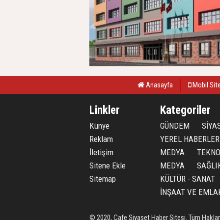
Anasayfa
Mobil Sit
Linkler
Kategoriler
Künye
GÜNDEM
SİYA
Reklam
YEREL HABERLER
İletişim
MEDYA
TEKNO
Sitene Ekle
MEDYA
SAĞLI
Sitemap
KÜLTÜR - SANAT
İNŞAAT VE EMLA
© 2020, Cafe Siyaset Haber Sitesi. Tüm Hakları 