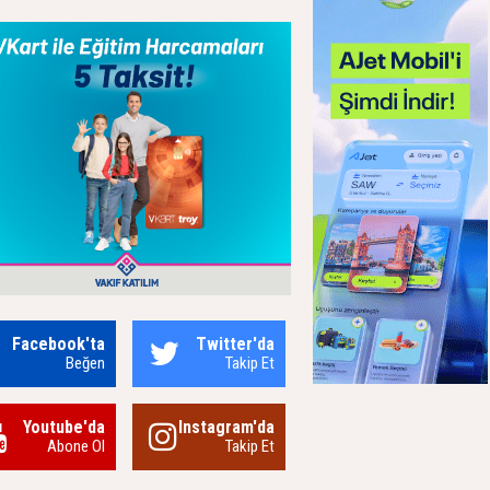
Facebook'ta
Twitter'da
Beğen
Takip Et
Youtube'da
Instagram'da
Abone Ol
Takip Et