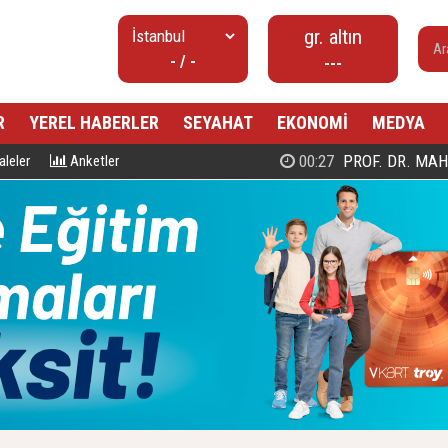
gr. altın
- / -
---
R
YEREL HABERLER
SEYAHAT
EKONOMİ
MEDYA
00:27
PROF. DR. MAHMUD ESAD COŞ
leler
Anketler