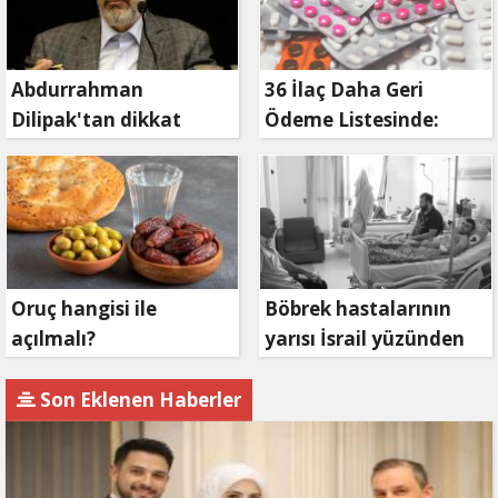
Abdurrahman
36 İlaç Daha Geri
Dilipak'tan dikkat
Ödeme Listesinde:
çeken çıkış
Bakan Işıkhan Duyurdu
Oruç hangisi ile
Böbrek hastalarının
açılmalı?
yarısı İsrail yüzünden
hayatını kaybetti
Son Eklenen Haberler