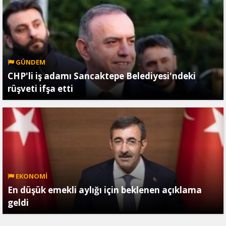
GÜNDEM
CHP'li iş adamı Sancaktepe Belediyesi'ndeki
rüşveti ifşa etti
EKONOMİ
En düşük emekli aylığı için beklenen açıklama
geldi