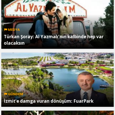
MEDYA
Türkan Şoray: Al Yazmalı'nın kalbinde hep var
olacaksın
GÜNDEM
İzmit’e damga vuran dönüşüm: FuarPark