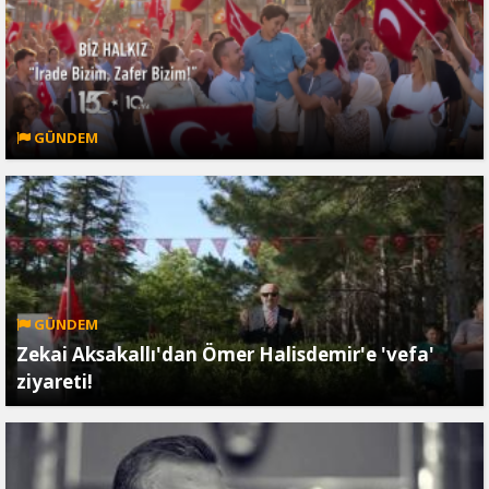
GÜNDEM
GÜNDEM
Zekai Aksakallı'dan Ömer Halisdemir'e 'vefa'
ziyareti!