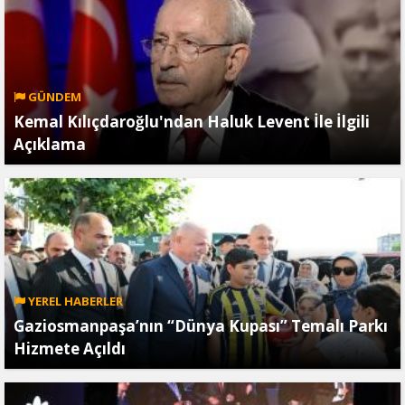
GÜNDEM
Kemal Kılıçdaroğlu'ndan Haluk Levent İle İlgili
Açıklama
YEREL HABERLER
Gaziosmanpaşa’nın “Dünya Kupası” Temalı Parkı
Hizmete Açıldı