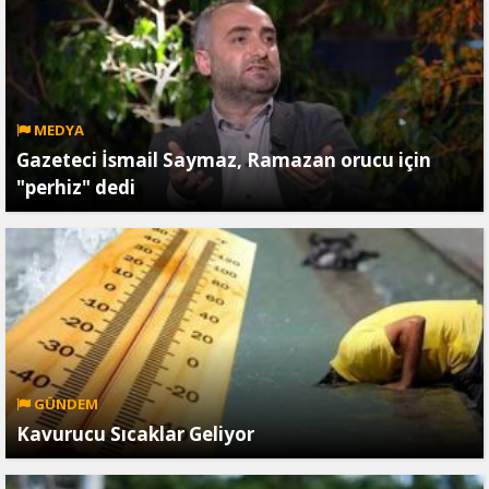
MEDYA
Gazeteci İsmail Saymaz, Ramazan orucu için
"perhiz" dedi
GÜNDEM
Kavurucu Sıcaklar Geliyor