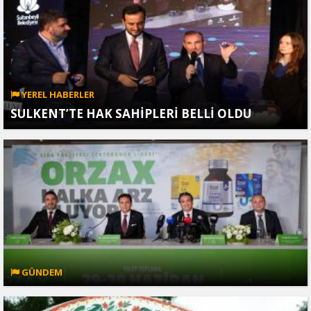
YEREL HABERLER
SULKENT’TE HAK SAHİPLERİ BELLİ OLDU
GÜNDEM