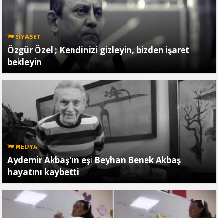
SİYASET
Özgür Özel ; Kendinizi gizleyin, bizden işaret
bekleyin
MEDYA
Aydemir Akbaş'ın eşi Beyhan Benek Akbaş
hayatını kaybetti