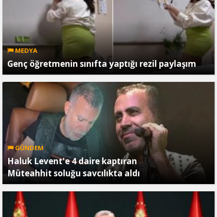
MEDYA
Genç öğretmenin sınıfta yaptığı rezil paylaşım
GÜNDEM
Haluk Levent'e 4 daire kaptıran
Müteahhit soluğu savcılıkta aldı