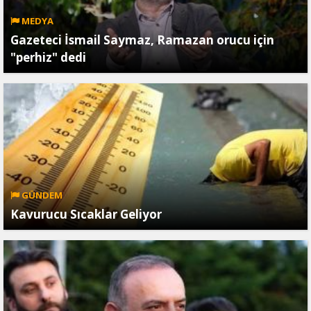
MEDYA
Gazeteci İsmail Saymaz, Ramazan orucu için
"perhiz" dedi
GÜNDEM
Kavurucu Sıcaklar Geliyor