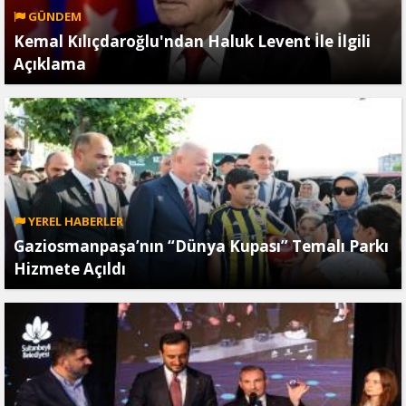
GÜNDEM
Kemal Kılıçdaroğlu'ndan Haluk Levent İle İlgili
Açıklama
YEREL HABERLER
Gaziosmanpaşa’nın “Dünya Kupası” Temalı Parkı
Hizmete Açıldı