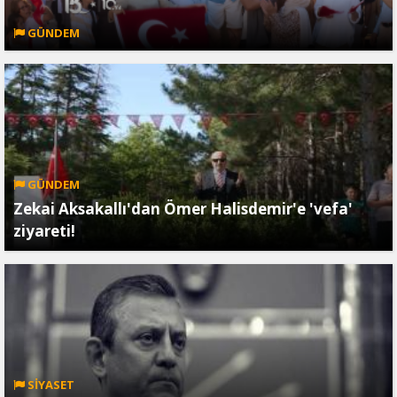
GÜNDEM
GÜNDEM
Zekai Aksakallı'dan Ömer Halisdemir'e 'vefa'
ziyareti!
SİYASET