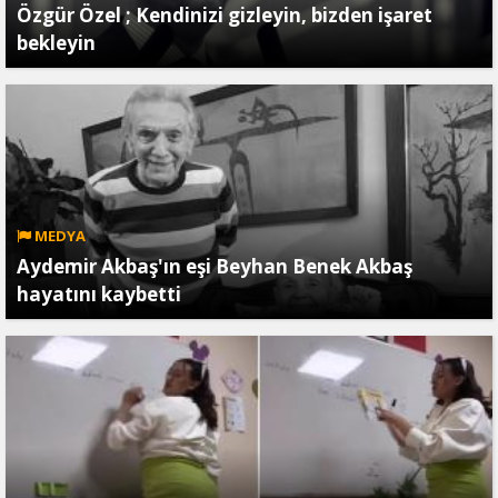
Özgür Özel ; Kendinizi gizleyin, bizden işaret
bekleyin
MEDYA
Aydemir Akbaş'ın eşi Beyhan Benek Akbaş
hayatını kaybetti