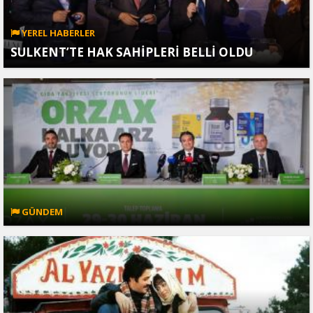
YEREL HABERLER
SULKENT’TE HAK SAHİPLERİ BELLİ OLDU
GÜNDEM