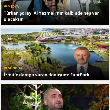
MEDYA
Türkan Şoray: Al Yazmalı'nın kalbinde hep var
olacaksın
GÜNDEM
İzmit’e damga vuran dönüşüm: FuarPark