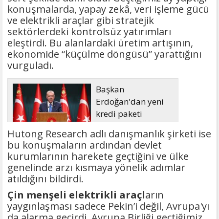
konuşmalarda, yapay zekâ, veri işleme gücü
ve elektrikli araçlar gibi stratejik
sektörlerdeki kontrolsüz yatırımları
eleştirdi. Bu alanlardaki üretim artışının,
ekonomide “küçülme döngüsü” yarattığını
vurguladı.
Başkan
Erdoğan'dan yeni
kredi paketi
müjdesi: 6 ay geri
Hutong Research adlı danışmanlık şirketi ise
ödemesiz, 36 ay vadeli
bu konuşmaların ardından devlet
kurumlarının harekete geçtiğini ve ülke
genelinde arzı kısmaya yönelik adımlar
atıldığını bildirdi.
Çin menşeli elektrikli araçl
arın
yaygınlaşması sadece Pekin’i değil, Avrupa'yı
da alarma geçirdi. Avrupa Birliği geçtiğimiz