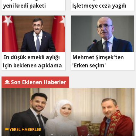
yeni kredi paketi
İşletmeye ceza yağdı
müjdesi: 6 ay geri
ödemesiz, 36 ay vadeli
En düşük emekli aylığı
Mehmet Şimşek'ten
için beklenen açıklama
'Erken seçim'
geldi
açıklaması!
Son Eklenen Haberler
YEREL HABERLER