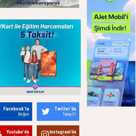
Facebook'ta
Twitter'da
Beğen
Takip Et
Youtube'da
Instagram'da