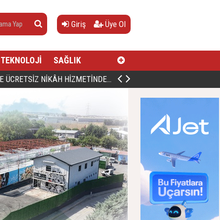
Giriş
Üye Ol
TEKNOLOJİ
SAĞLIK
AN, DOĞUMUNUN HİCRÎ 91. YILINDA ELAZIĞ'DA YÂD EDİLECEK