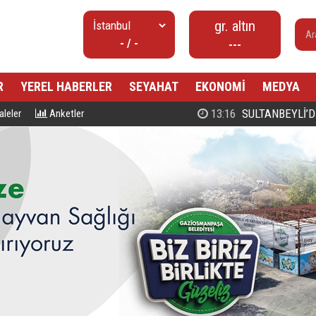
gr. altın
- / -
---
R
YEREL HABERLER
SEYAHAT
EKONOMİ
MEDYA
00:27
PROF. DR. MAHMUD ESAD COŞ
leler
Anketler