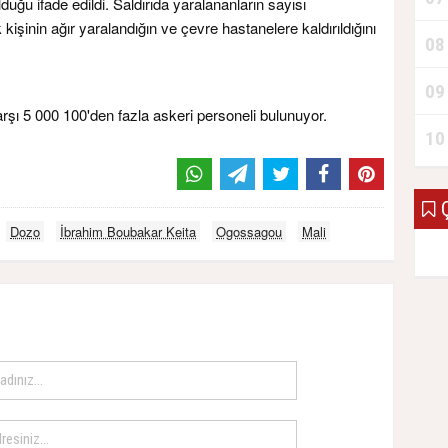
lduğu ifade edildi. Saldırıda yaralananların sayısı
 kişinin ağır yaralandığın ve çevre hastanelere kaldırıldığını
08
09
arşı 5 000 100'den fazla askeri personeli bulunuyor.
10
Ç
Dozo
İbrahim Boubakar Keita
Ogossagou
Mali