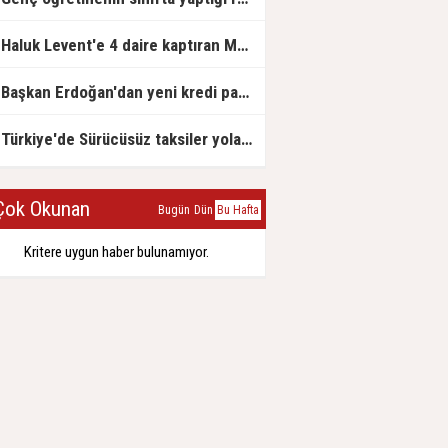
Haluk Levent'e 4 daire kaptıran Müteahhit soluğu savcılıkta aldı
Başkan Erdoğan'dan yeni kredi paketi müjdesi: 6 ay geri ödemesiz, 36 ay vadeli
Türkiye'de Sürücüsüz taksiler yola çıkmaya hazırlanıyor
ok Okunan
Bugün
Dün
Bu Hafta
Kritere uygun haber bulunamıyor.