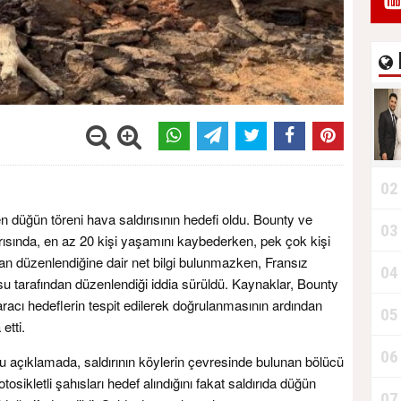
02
n düğün töreni hava saldırısının hedefi oldu. Bounty ve
03
rısında, en az 20 kişi yaşamını kaybederken, pek çok kişi
dan düzenlendiğine dair net bilgi bulunmazken, Fransız
04
su tarafından düzenlendiği iddia sürüldü. Kaynaklar, Bounty
racı hedeflerin tespit edilerek doğrulanmasının ardından
05
etti.
06
ğu açıklamada, saldırının köylerin çevresinde bulunan bölücü
osikletli şahısları hedef alındığını fakat saldırıda düğün
07