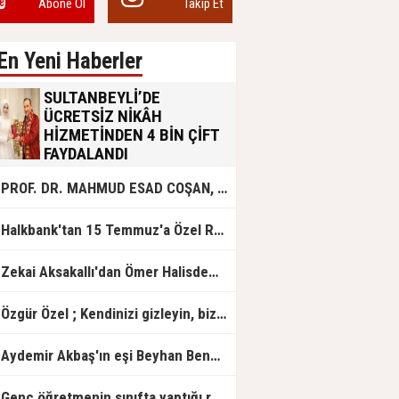
Abone Ol
Takip Et
En Yeni Haberler
SULTANBEYLİ’DE
ÜCRETSİZ NİKÂH
HİZMETİNDEN 4 BİN ÇİFT
FAYDALANDI
Sultanbeyli Belediyesi evlilik yolunda
PROF. DR. MAHMUD ESAD COŞAN, DOĞUMUNUN HİCRÎ 91. YILINDA ELAZIĞ'DA YÂD EDİLECEK
olan gençlere destek amacıyla
başlattığı ücretsiz nikâh hizmetini
sürdürüyor. Bu uygulamayı geçen yıl
Halkbank'tan 15 Temmuz'a Özel Reklam Filmi: "İrade Bizim, Zafer Bizim"
başlattıklarını belirten Sultanbeyli
Belediye Başkanı Ali Tombaş,
“Şimdiye kadar 4 bin çiftimize
Zekai Aksakallı'dan Ömer Halisdemir'e 'vefa' ziyareti!
ücretsiz hizmet vermenin
mutluluğunu yaşıyoruz” dedi.
Özgür Özel ; Kendinizi gizleyin, bizden işaret bekleyin
Aydemir Akbaş'ın eşi Beyhan Benek Akbaş hayatını kaybetti
Genç öğretmenin sınıfta yaptığı rezil paylaşım