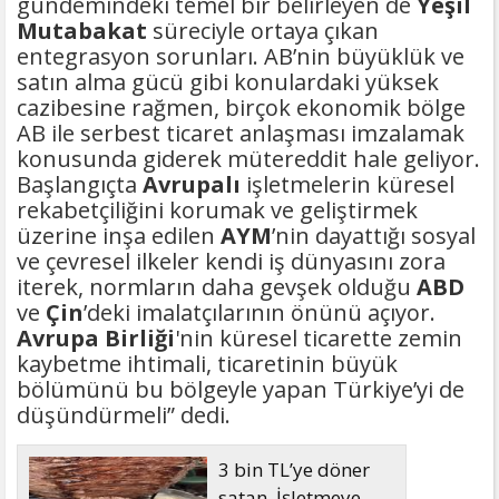
gündemindeki temel bir belirleyen de
Yeşil
Mutabakat
süreciyle ortaya çıkan
entegrasyon sorunları. AB’nin büyüklük ve
satın alma gücü gibi konulardaki yüksek
cazibesine rağmen, birçok ekonomik bölge
AB ile serbest ticaret anlaşması imzalamak
konusunda giderek mütereddit hale geliyor.
Başlangıçta
Avrupalı
işletmelerin küresel
rekabetçiliğini korumak ve geliştirmek
üzerine inşa edilen
AYM
’nin dayattığı sosyal
ve çevresel ilkeler kendi iş dünyasını zora
iterek, normların daha gevşek olduğu
ABD
ve
Çin
’deki imalatçılarının önünü açıyor.
Avrupa Birliği
'nin küresel ticarette zemin
kaybetme ihtimali, ticaretinin büyük
bölümünü bu bölgeyle yapan Türkiye’yi de
düşündürmeli” dedi.
3 bin TL’ye döner
satan İşletmeye