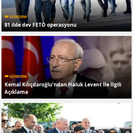
GÜNDEM
81 ilde dev FETÖ operasyonu
GÜNDEM
Kemal Kılıçdaroğlu'ndan Haluk Levent İle İlgili
Açıklama