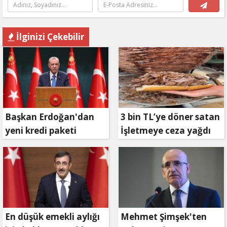
İlginizi Çekebilir
Başkan Erdoğan'dan
3 bin TL’ye döner satan
yeni kredi paketi
İşletmeye ceza yağdı
müjdesi: 6 ay geri
ödemesiz, 36 ay vadeli
En düşük emekli aylığı
Mehmet Şimşek'ten