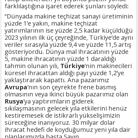
farklılaştığına işaret ederek şunları söyledi:
“Dünyada makine teçhizat sanayi üretiminin
yüzde 1’e yakın, makine teçhizat
yatırımlarının ise yüzde 2,5 kadar küçüldüğü
2023 yılının ilk üç çeyreğinde, Türkiye’de aynı
veriler sırasıyla yüzde 9,4 ve yüzde 11,5 artış
gösteriyordu. Dünya mal ihracatının yüzde
5, makine ihracatının yüzde 1 daraldığı
tahmin olunan yılı,
Türkiye
’nin makinecileri
küresel ihracattan aldığı payı yüzde 1,2’ye
yaklaştırarak kapattı. Ana pazarımız
Avrupa
’nın son çeyrekte frene basmış
olmasının veya ikinci büyük pazarımız olan
Rusya
’ya yaptırımların giderek
sıkılaşmasının gelecek yıla etkilerini henüz
kestiremesek de istikrarlı yükselişimizin
süreceğine inanıyoruz. 30 milyar dolar
ihracat hedefi de koyduğumuz yeni yıla dair
planlarımızda başta Sayın