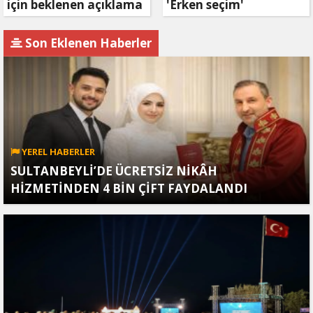
için beklenen açıklama
'Erken seçim'
geldi
açıklaması!
Son Eklenen Haberler
YEREL HABERLER
SULTANBEYLİ’DE ÜCRETSİZ NİKÂH
HİZMETİNDEN 4 BİN ÇİFT FAYDALANDI