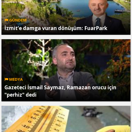
GÜNDEM
İzmit’e damga vuran dönüşüm: FuarPark
MEDYA
Gazeteci İsmail Saymaz, Ramazan orucu için
"perhiz" dedi