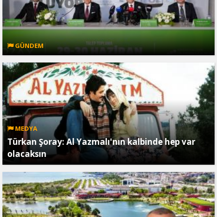
GÜNDEM
MEDYA
Türkan Şoray: Al Yazmalı'nın kalbinde hep var
olacaksın