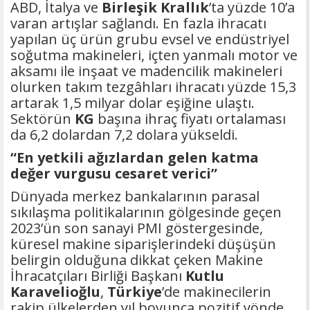
ABD, İtalya ve
Birleşik Krallık
’ta yüzde 10’a
varan artışlar sağlandı. En fazla ihracatı
yapılan üç ürün grubu evsel ve endüstriyel
soğutma makineleri, içten yanmalı motor ve
aksamı ile inşaat ve madencilik makineleri
olurken takım tezgâhları ihracatı yüzde 15,3
artarak 1,5 milyar dolar eşiğine ulaştı.
Sektörün
KG
başına ihraç fiyatı ortalaması
da 6,2 dolardan 7,2 dolara yükseldi.
“En yetkili ağızlardan gelen katma
değer vurgusu cesaret verici”
Dünyada merkez bankalarının parasal
sıkılaşma politikalarının gölgesinde geçen
2023’ün son sanayi PMI göstergesinde,
küresel makine siparişlerindeki düşüşün
belirgin olduğuna dikkat çeken Makine
İhracatçıları Birliği Başkanı
Kutlu
Karavelioğlu
,
Türkiye
’de makinecilerin
rakip ülkelerden yıl boyunca pozitif yönde