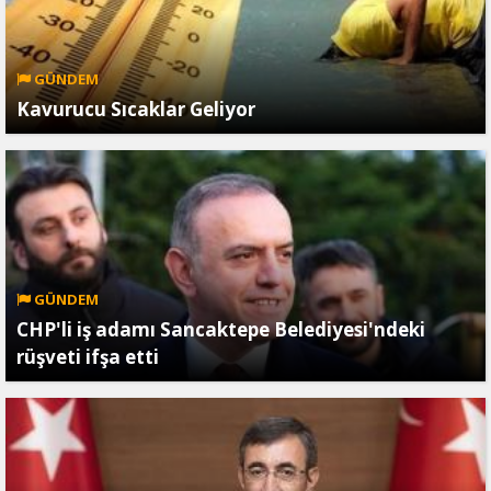
GÜNDEM
Kavurucu Sıcaklar Geliyor
GÜNDEM
CHP'li iş adamı Sancaktepe Belediyesi'ndeki
rüşveti ifşa etti