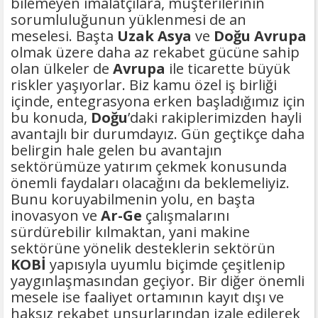
bilemeyen imalatçılara, müşterilerinin
sorumluluğunun yüklenmesi de an
meselesi. Başta
Uzak Asya
ve
Doğu Avrupa
olmak üzere daha az rekabet gücüne sahip
olan ülkeler de
Avrupa
ile ticarette büyük
riskler yaşıyorlar. Biz kamu özel iş birliği
içinde, entegrasyona erken başladığımız için
bu konuda,
Doğu
’daki rakiplerimizden hayli
avantajlı bir durumdayız. Gün geçtikçe daha
belirgin hale gelen bu avantajın
sektörümüze yatırım çekmek konusunda
önemli faydaları olacağını da beklemeliyiz.
Bunu koruyabilmenin yolu, en başta
inovasyon ve
Ar-Ge
çalışmalarını
sürdürebilir kılmaktan, yani makine
sektörüne yönelik desteklerin sektörün
KOBİ
yapısıyla uyumlu biçimde çeşitlenip
yaygınlaşmasından geçiyor. Bir diğer önemli
mesele ise faaliyet ortamının kayıt dışı ve
haksız rekabet unsurlarından izale edilerek