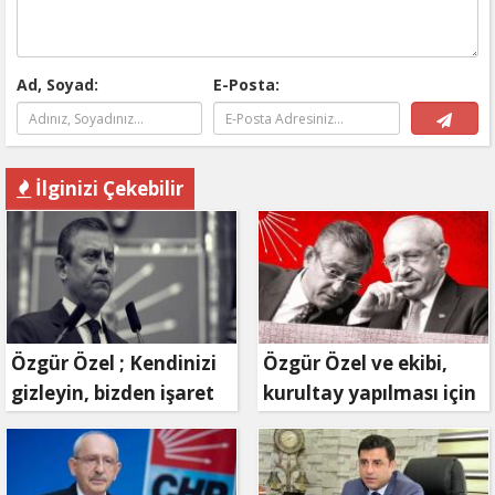
Ad, Soyad:
E-Posta:
İlginizi Çekebilir
Özgür Özel ; Kendinizi
Özgür Özel ve ekibi,
gizleyin, bizden işaret
kurultay yapılması için
bekleyin
mahkemeye
başvuruyor