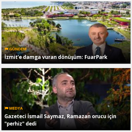
GÜNDEM
İzmit’e damga vuran dönüşüm: FuarPark
MEDYA
Gazeteci İsmail Saymaz, Ramazan orucu için
"perhiz" dedi