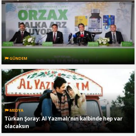
GÜNDEM
MEDYA
Türkan Şoray: Al Yazmalı'nın kalbinde hep var
olacaksın