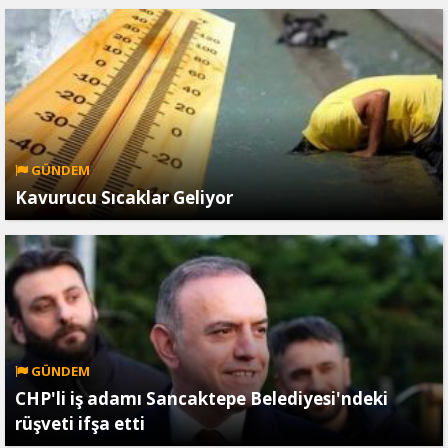
GÜNDEM
Kavurucu Sıcaklar Geliyor
GÜNDEM
CHP'li iş adamı Sancaktepe Belediyesi'ndeki
rüşveti ifşa etti