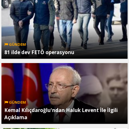
GÜNDEM
81 ilde dev FETÖ operasyonu
GÜNDEM
Kemal Kılıçdaroğlu'ndan Haluk Levent İle İlgili
Açıklama