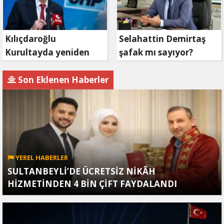
Kılıçdaroğlu
Selahattin Demirtaş
Kurultayda yeniden
şafak mı sayıyor?
aday olacak mı?
Son Eklenen Haberler
YEREL HABERLER
SULTANBEYLİ’DE ÜCRETSİZ NİKÂH
HİZMETİNDEN 4 BİN ÇİFT FAYDALANDI