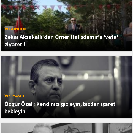
GÜNDEM
Zekai Aksakallı'dan Ömer Halisdemir'e 'vefa'
ziyareti!
SİYASET
Özgür Özel ; Kendinizi gizleyin, bizden işaret
bekleyin