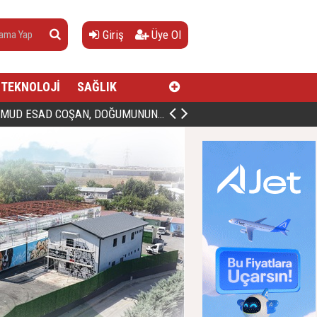
Giriş
Üye Ol
TEKNOLOJİ
SAĞLIK
AN, DOĞUMUNUN HİCRÎ 91. YILINDA ELAZIĞ'DA YÂD EDİLECEK