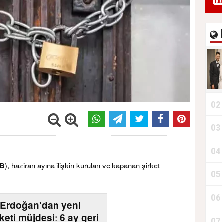
02
03
04
B
), haziran ayına ilişkin kurulan ve kapanan şirket
05
06
Erdoğan'dan yeni
keti müjdesi: 6 ay geri
07