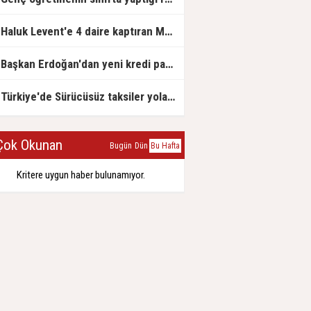
Haluk Levent'e 4 daire kaptıran Müteahhit soluğu savcılıkta aldı
Başkan Erdoğan'dan yeni kredi paketi müjdesi: 6 ay geri ödemesiz, 36 ay vadeli
Türkiye'de Sürücüsüz taksiler yola çıkmaya hazırlanıyor
ok Okunan
Bugün
Dün
Bu Hafta
Kritere uygun haber bulunamıyor.