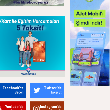
Facebook'ta
Twitter'da
Beğen
Takip Et
Youtube'da
Instagram'da