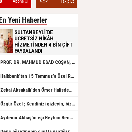
Abone Ol
Takip Et
En Yeni Haberler
SULTANBEYLİ’DE
ÜCRETSİZ NİKÂH
HİZMETİNDEN 4 BİN ÇİFT
FAYDALANDI
Sultanbeyli Belediyesi evlilik yolunda
PROF. DR. MAHMUD ESAD COŞAN, DOĞUMUNUN HİCRÎ 91. YILINDA ELAZIĞ'DA YÂD EDİLECEK
olan gençlere destek amacıyla
başlattığı ücretsiz nikâh hizmetini
sürdürüyor. Bu uygulamayı geçen yıl
Halkbank'tan 15 Temmuz'a Özel Reklam Filmi: "İrade Bizim, Zafer Bizim"
başlattıklarını belirten Sultanbeyli
Belediye Başkanı Ali Tombaş,
“Şimdiye kadar 4 bin çiftimize
Zekai Aksakallı'dan Ömer Halisdemir'e 'vefa' ziyareti!
ücretsiz hizmet vermenin
mutluluğunu yaşıyoruz” dedi.
Özgür Özel ; Kendinizi gizleyin, bizden işaret bekleyin
Aydemir Akbaş'ın eşi Beyhan Benek Akbaş hayatını kaybetti
Genç öğretmenin sınıfta yaptığı rezil paylaşım