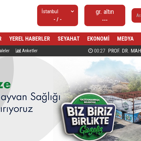
gr. altın
- / -
---
R
YEREL HABERLER
SEYAHAT
EKONOMİ
MEDYA
00:27
PROF. DR. MAHMUD ESAD COŞ
leler
Anketler