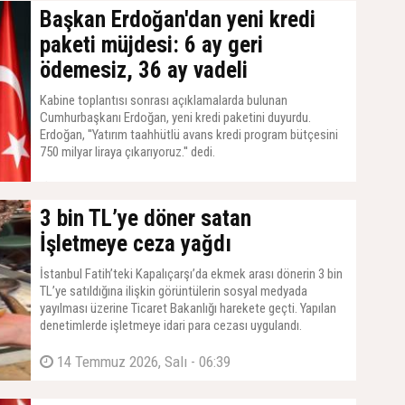
Başkan Erdoğan'dan yeni kredi
paketi müjdesi: 6 ay geri
ödemesiz, 36 ay vadeli
Kabine toplantısı sonrası açıklamalarda bulunan
Cumhurbaşkanı Erdoğan, yeni kredi paketini duyurdu.
Erdoğan, ''Yatırım taahhütlü avans kredi program bütçesini
750 milyar liraya çıkarıyoruz.'' dedi.
14 Temmuz 2026, Salı - 07:21
3 bin TL’ye döner satan
İşletmeye ceza yağdı
İstanbul Fatih’teki Kapalıçarşı’da ekmek arası dönerin 3 bin
TL’ye satıldığına ilişkin görüntülerin sosyal medyada
yayılması üzerine Ticaret Bakanlığı harekete geçti. Yapılan
denetimlerde işletmeye idari para cezası uygulandı.
14 Temmuz 2026, Salı - 06:39