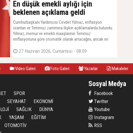
En düşük emekli aylığı için
beklenen açıklama geldi
Cumhurbaşkanı Yardımcısı Cevdet Yılmaz, enflasyon
oranları ve Temmuz zammına ilişkin açıklamalarda bulundu.
Yılmaz, memur ve emekli maaşlarının Temmuz
enflasyonuna göre otomatik olarak artacağını, ancak en
düşük emekli maaşına yapılacak zam için TBMM'den yeni
bir kanun çıkarılması gerektiğini duyurdu. Yılmaz, ''O konuda
27 Haziran 2026, Cumartesi - 08:09
da Meclis'imiz gerekli çalışmaları yapacaktır'' dedi.
e
Video Galeri
Foto Galeri
Yazarlar
Makaleler
Sosyal Medya
SET
SPOR
Facebook
SEYAHAT
EKONOMİ
Twitter
LOJİ
SAĞLIK
DÜNYA
Youtube
K
YAŞAM
EĞİTİM
Instagram
OTOMOTİV
RSS