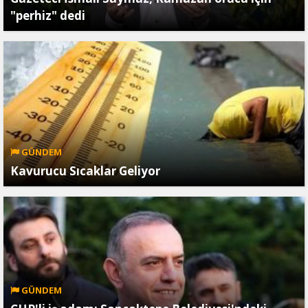
"perhiz" dedi
GÜNDEM
Kavurucu Sıcaklar Geliyor
GÜNDEM