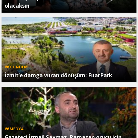
olacaksın
GÜNDEM
İzmit’e damga vuran dönüşüm: FuarPark
MEDYA
Gazeteci İsmail Saymaz, Ramazan orucu için