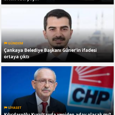
GÜNDEM
Çankaya Belediye Başkanı Güner'in ifadesi
ortaya çıktı
SİYASET
Kılıçdaroğlu Kurultayda yeniden aday olacak mı?