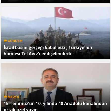
GÜNDEM
İsrail basını gerçeği kabul etti ; Türkiye'nin
hamlesi Tel Aviv'i endişelendirdi
MEDYA
15 Temmuz’un 10. yılında 40 Anadolu kanalından
ortak özel yayın