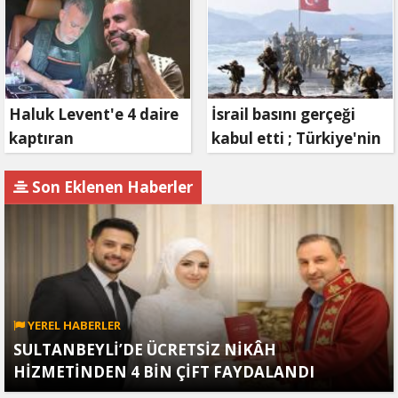
Bizim, Zafer Bizim"
Haluk Levent'e 4 daire
İsrail basını gerçeği
kaptıran
kabul etti ; Türkiye'nin
Müteahhit soluğu
hamlesi Tel Aviv'i
savcılıkta aldı
endişelendirdi
Son Eklenen Haberler
YEREL HABERLER
SULTANBEYLİ’DE ÜCRETSİZ NİKÂH
HİZMETİNDEN 4 BİN ÇİFT FAYDALANDI