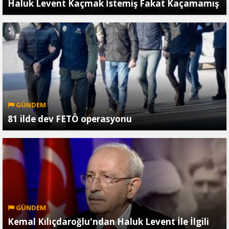
Haluk Levent Kaçmak İstemiş Fakat Kaçamamış
GÜNDEM
81 ilde dev FETÖ operasyonu
GÜNDEM
Kemal Kılıçdaroğlu'ndan Haluk Levent İle İlgili