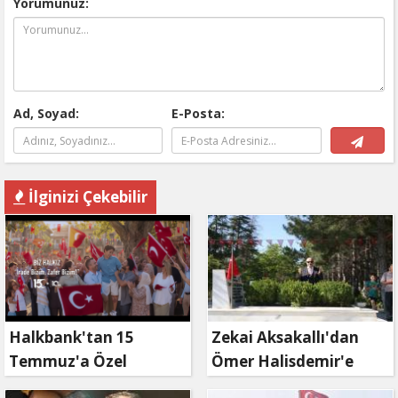
Yorumunuz:
Ad, Soyad:
E-Posta:
İlginizi Çekebilir
Halkbank'tan 15
Zekai Aksakallı'dan
Temmuz'a Özel
Ömer Halisdemir'e
Reklam Filmi: "İrade
'vefa' ziyareti!