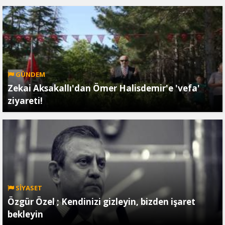
GÜNDEM
Zekai Aksakallı'dan Ömer Halisdemir'e 'vefa'
ziyareti!
SİYASET
Özgür Özel ; Kendinizi gizleyin, bizden işaret
bekleyin