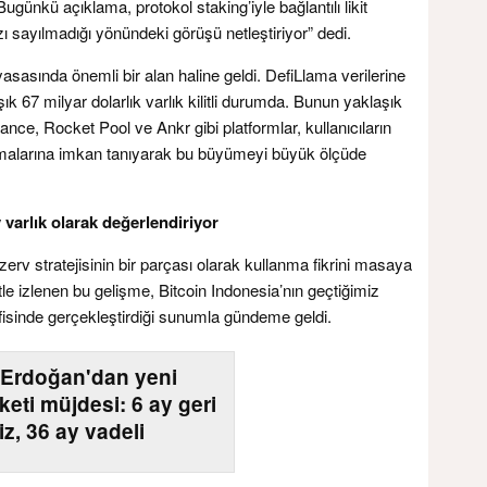
Bugünkü açıklama, protokol staking’iyle bağlantılı likit
zı sayılmadığı yönündeki görüşü netleştiriyor” dedi.
asasında önemli bir alan haline geldi. DefiLlama verilerine
ık 67 milyar dolarlık varlık kilitli durumda. Bunun yaklaşık
ance, Rocket Pool ve Ankr gibi platformlar, kullanıcıların
orumalarına imkan tanıyarak bu büyümeyi büyük ölçüde
varlık olarak değerlendiriyor
erv stratejisinin bir parçası olarak kullanma fikrini masaya
atle izlenen bu gelişme, Bitcoin Indonesia’nın geçtiğimiz
isinde gerçekleştirdiği sunumla gündeme geldi.
Erdoğan'dan yeni
keti müjdesi: 6 ay geri
z, 36 ay vadeli