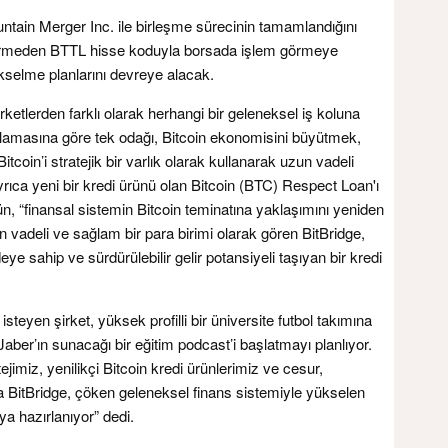
ntain Merger Inc. ile birleşme sürecinin tamamlandığını
ermeden BTTL hisse koduyla borsada işlem görmeye
elme planlarını devreye alacak.
irketlerden farklı olarak herhangi bir geleneksel iş koluna
ıklamasına göre tek odağı, Bitcoin ekonomisini büyütmek,
itcoin’i stratejik bir varlık olarak kullanarak uzun vadeli
yrıca yeni bir kredi ürünü olan Bitcoin (BTC) Respect Loan'ı
rün, “finansal sistemin Bitcoin teminatına yaklaşımını yeniden
un vadeli ve sağlam bir para birimi olarak gören BitBridge,
eye sahip ve sürdürülebilir gelir potansiyeli taşıyan bir kredi
isteyen şirket, yüksek profilli bir üniversite futbol takımına
ber’ın sunacağı bir eğitim podcast’i başlatmayı planlıyor.
ejimiz, yenilikçi Bitcoin kredi ürünlerimiz ve cesur,
BitBridge, çöken geleneksel finans sistemiyle yükselen
a hazırlanıyor” dedi.