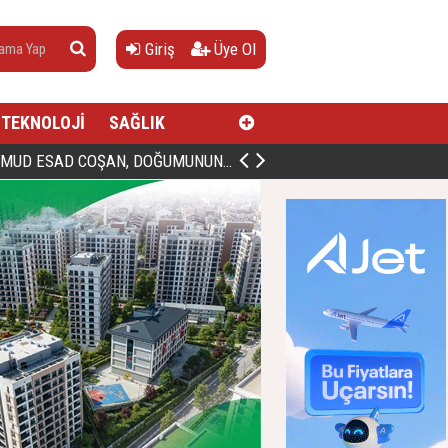
Giriş
Üye Ol
TEKNOLOJİ
SAĞLIK
AN, DOĞUMUNUN HİCRÎ 91. YILINDA ELAZIĞ'DA YÂD EDİLECEK