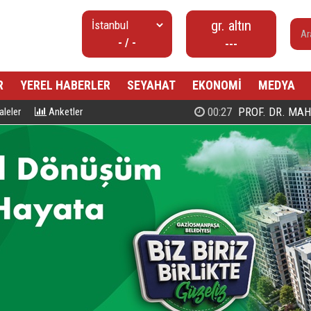
gr. altın
- / -
---
R
YEREL HABERLER
SEYAHAT
EKONOMİ
MEDYA
00:27
PROF. DR. MAHMUD ESAD COŞ
leler
Anketler