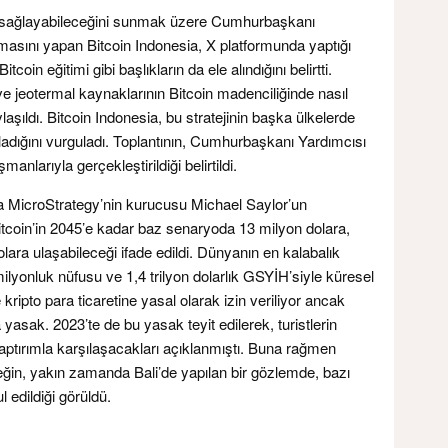
kı sağlayabileceğini sunmak üzere Cumhurbaşkanı
lamasını yapan Bitcoin Indonesia, X platformunda yaptığı
in eğitimi gibi başlıkların da ele alındığını belirtti.
e jeotermal kaynaklarının Bitcoin madenciliğinde nasıl
ylaşıldı. Bitcoin Indonesia, bu stratejinin başka ülkelerde
ğladığını vurguladı. Toplantının, Cumhurbaşkanı Yardımcısı
larıyla gerçekleştirildiği belirtildi.
a MicroStrategy’nin kurucusu Michael Saylor’un
itcoin’in 2045’e kadar baz senaryoda 13 milyon dolara,
ara ulaşabileceği ifade edildi. Dünyanın en kalabalık
yonluk nüfusu ve 1,4 trilyon dolarlık GSYİH’siyle küresel
kripto para ticaretine yasal olarak izin veriliyor ancak
asak. 2023’te de bu yasak teyit edilerek, turistlerin
tırımla karşılaşacakları açıklanmıştı. Buna rağmen
in, yakın zamanda Bali’de yapılan bir gözlemde, bazı
 edildiği görüldü.