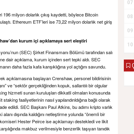
07
 196 milyon dolarlık çıkış kaydetti, böylece Bitcoin
08
laştı. Ethereum ETF’leri ise 73,22 milyon dolarlık net giriş
09
shaw’dan kurum içi açıklamaya sert eleştiri
10
onu’nun (SEC) Şirket Finansmanı Bölümü tarafından salı
rine dair açıklama, kurum içinden sert tepki aldı. SEC
Ç
nın daha fazla kafa karışıklığına yol açtığını savundu.
rek açıklamasına başlayan Crenshaw, personel bildirisinin
” ve “sektör gerçekliğinden kopuk, sallantılı bir olgular
taking hizmeti sunan kuruluşları dikkatli olmaları konusunda
 staking faaliyetlerinin nasıl yapılandırıldığına bağlı olarak
ade edildi. SEC Başkanı Paul Atkins, bu adımı kripto varlık
i alanı dışında kaldığını netleştirme yolunda “önemli bir
 komiseri Hester Peirce ise açıklamayı destekledi ve likit
karşılığında makbuz verilmesiyle benzerlik taşıyan tanıdık