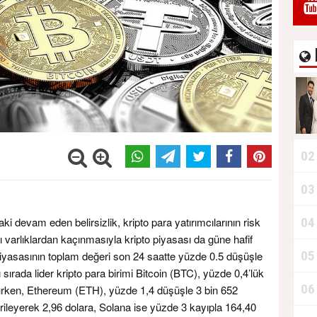
02
03
04
 devam eden belirsizlik, kripto para yatırımcılarının risk
aklı varlıklardan kaçınmasıyla kripto piyasası da güne hafif
05
piyasasının toplam değeri son 24 saatte yüzde 0.5 düşüşle
ğı sırada lider kripto para birimi Bitcoin (BTC), yüzde 0,4’lük
06
ürken, Ethereum (ETH), yüzde 1,4 düşüşle 3 bin 652
rileyerek 2,96 dolara, Solana ise yüzde 3 kayıpla 164,40