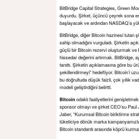
BitBridge Capital Strategies, Green Mou
duyurdu. Şirket, üçüncü çeyrek sona 
başlayacak ve ardından NASDAQ’a yüks
BitBridge, diğer Bitcoin hazinesi tutan ş
sahip olmadığını vurguladı. Şirketin aç
güçlü bir Bitcoin rezervi oluşturmak ve B
hissedar değerini artırmak. BitBridge, a
tanıttı. Şirketin açıklamasına göre bu ü
şekillendirmeyi” hedefliyor. Bitcoin’i uz
bu doğrultuda düşük faizli, çok yıllık vad
modeli geliştirdiğini belirtti.
Bitcoin
odaklı faaliyetlerini genişletmek 
sponsor olmayı ve şirket CEO’su Paul Ja
Jaber, “Kurumsal Bitcoin biriktirme strat
tüketiciye dönük marka kampanyamızla 
Bitcoin standardı arasında köprü kurmay