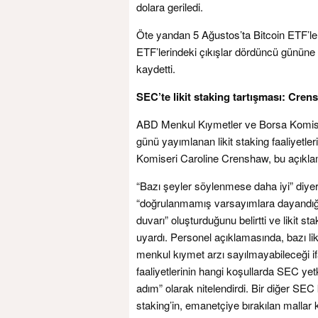
dolara geriledi.
Öte yandan 5 Ağustos’ta Bitcoin ETF’leri
ETF’lerindeki çıkışlar dördüncü gününe u
kaydetti.
SEC’te likit staking tartışması: Cren
ABD Menkul Kıymetler ve Borsa Komisy
günü yayımlanan likit staking faaliyetle
Komiseri Caroline Crenshaw, bu açıklama
“Bazı şeyler söylenmese daha iyi” diye
“doğrulanmamış varsayımlara dayandığını
duvarı” oluşturduğunu belirtti ve likit s
uyardı. Personel açıklamasında, bazı likit
menkul kıymet arzı sayılmayabileceği if
faaliyetlerinin hangi koşullarda SEC yetk
adım” olarak nitelendirdi. Bir diğer SEC
staking’in, emanetçiye bırakılan mallar 