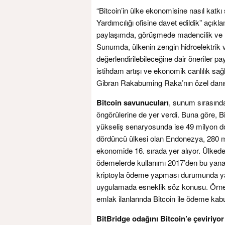
“Bitcoin’in ülke ekonomisine nasıl kat
Yardımcılığı ofisine davet edildik” açık
paylaşımda, görüşmede madencilik ve Bitco
Sunumda, ülkenin zengin hidroelektrik v
değerlendirilebileceğine dair öneriler pa
istihdam artışı ve ekonomik canlılık sa
Gibran Rakabuming Raka’nın özel danışman
Bitcoin
savunucuları
, sunum sırasınd
öngörülerine de yer verdi. Buna göre, B
yükseliş senaryosunda ise 49 milyon dol
dördüncü ülkesi olan Endonezya, 280 mil
ekonomide 16. sırada yer alıyor. Ülkede 
ödemelerde kullanımı 2017’den bu yana y
kriptoyla ödeme yapması durumunda yap
uygulamada esneklik söz konusu. Örneğ
emlak ilanlarında Bitcoin ile ödeme kabul
BitBridge odağını Bitcoin’e çeviriyor