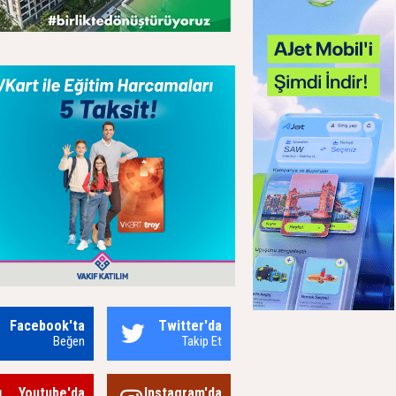
Facebook'ta
Twitter'da
Beğen
Takip Et
Youtube'da
Instagram'da