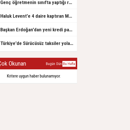
Genç öğretmenin sınıfta yaptığı rezil paylaşım
Haluk Levent'e 4 daire kaptıran Müteahhit soluğu savcılıkta aldı
Başkan Erdoğan'dan yeni kredi paketi müjdesi: 6 ay geri ödemesiz, 36 ay vadeli
Türkiye'de Sürücüsüz taksiler yola çıkmaya hazırlanıyor
ok Okunan
Bugün
Dün
Bu Hafta
Kritere uygun haber bulunamıyor.