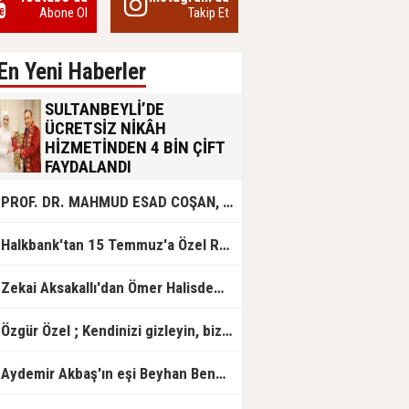
Abone Ol
Takip Et
En Yeni Haberler
SULTANBEYLİ’DE
ÜCRETSİZ NİKÂH
HİZMETİNDEN 4 BİN ÇİFT
FAYDALANDI
Sultanbeyli Belediyesi evlilik yolunda
PROF. DR. MAHMUD ESAD COŞAN, DOĞUMUNUN HİCRÎ 91. YILINDA ELAZIĞ'DA YÂD EDİLECEK
olan gençlere destek amacıyla
başlattığı ücretsiz nikâh hizmetini
sürdürüyor. Bu uygulamayı geçen yıl
Halkbank'tan 15 Temmuz'a Özel Reklam Filmi: "İrade Bizim, Zafer Bizim"
başlattıklarını belirten Sultanbeyli
Belediye Başkanı Ali Tombaş,
“Şimdiye kadar 4 bin çiftimize
Zekai Aksakallı'dan Ömer Halisdemir'e 'vefa' ziyareti!
ücretsiz hizmet vermenin
mutluluğunu yaşıyoruz” dedi.
Özgür Özel ; Kendinizi gizleyin, bizden işaret bekleyin
Aydemir Akbaş'ın eşi Beyhan Benek Akbaş hayatını kaybetti