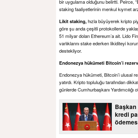
bir uygulama olduğunu belirtti. Peirce, “
staking faaliyetlerinin menkul kıymet ar
Likit staking,
hızla büyüyerek kripto piy
göre şu anda çeşitli protokollerde yaklaş
51 milyar doları Ethereum’a ait. Lido Fin
varlıklarını stake ederken likiditeyi k
destekliyor.
Endonezya hükümeti Bitcoin’i rezerv 
Endonezya hükümeti, Bitcoin’i ulusal rez
yatırdı. Kripto topluluğu tarafından dikk
günlerde Cumhurbaşkanı Yardımcılığı of
Başkan 
kredi pa
ödemesi