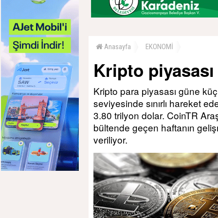
Anasayfa
EKONOMİ
Kripto piyasas
Kripto para piyasası güne küçü
seviyesinde sınırlı hareket ed
3.80 trilyon dolar. CoinTR Ar
bültende geçen haftanın geli
veriliyor.