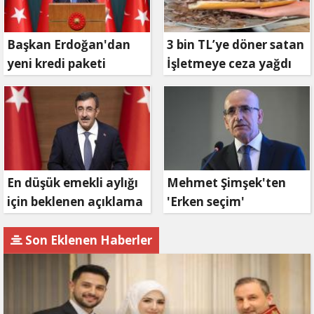
Başkan Erdoğan'dan
3 bin TL’ye döner satan
yeni kredi paketi
İşletmeye ceza yağdı
müjdesi: 6 ay geri
ödemesiz, 36 ay vadeli
En düşük emekli aylığı
Mehmet Şimşek'ten
için beklenen açıklama
'Erken seçim'
geldi
açıklaması!
Son Eklenen Haberler