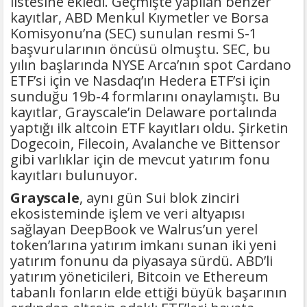
listesine ekledi. Geçmişte yapılan benzer
kayıtlar, ABD Menkul Kıymetler ve Borsa
Komisyonu’na (SEC) sunulan resmi S-1
başvurularının öncüsü olmuştu. SEC, bu
yılın başlarında NYSE Arca’nın spot Cardano
ETF’si için ve Nasdaq’ın Hedera ETF’si için
sunduğu 19b-4 formlarını onaylamıştı. Bu
kayıtlar, Grayscale’in Delaware portalında
yaptığı ilk altcoin ETF kayıtları oldu. Şirketin
Dogecoin, Filecoin, Avalanche ve Bittensor
gibi varlıklar için de mevcut yatırım fonu
kayıtları bulunuyor.
Grayscale
, aynı gün Sui blok zinciri
ekosisteminde işlem ve veri altyapısı
sağlayan DeepBook ve Walrus’un yerel
token’larına yatırım imkanı sunan iki yeni
yatırım fonunu da piyasaya sürdü. ABD’li
yatırım yöneticileri, Bitcoin ve Ethereum
tabanlı fonların elde ettiği büyük başarının