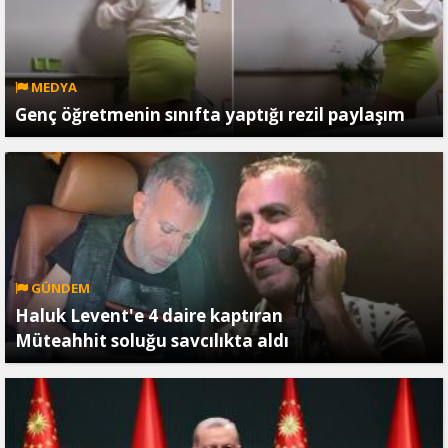
MEDYA
Genç öğretmenin sınıfta yaptığı rezil paylaşım
GÜNDEM
Haluk Levent'e 4 daire kaptıran
Müteahhit soluğu savcılıkta aldı