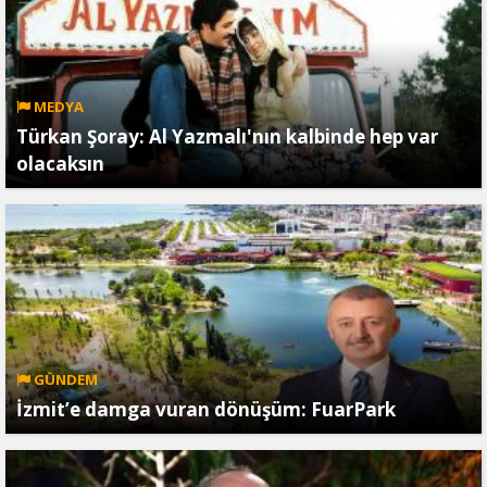
MEDYA
Türkan Şoray: Al Yazmalı'nın kalbinde hep var
olacaksın
GÜNDEM
İzmit’e damga vuran dönüşüm: FuarPark