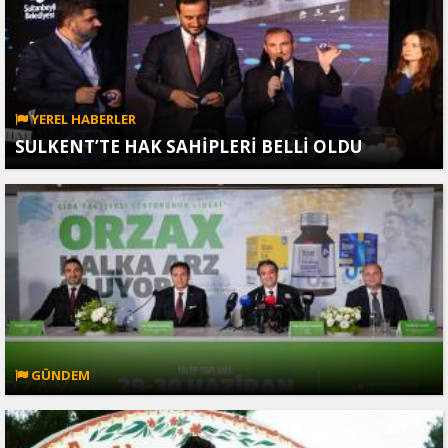
YEREL HABERLER
SULKENT’TE HAK SAHİPLERİ BELLİ OLDU
GÜNDEM