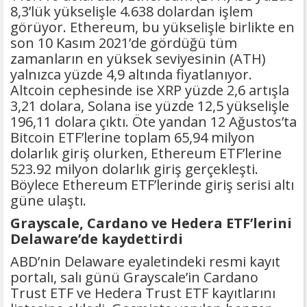
8,3’lük yükselişle 4.638 dolardan işlem
görüyor. Ethereum, bu yükselişle birlikte en
son 10 Kasım 2021’de gördüğü tüm
zamanların en yüksek seviyesinin (ATH)
yalnızca yüzde 4,9 altında fiyatlanıyor.
Altcoin cephesinde ise XRP yüzde 2,6 artışla
3,21 dolara, Solana ise yüzde 12,5 yükselişle
196,11 dolara çıktı. Öte yandan 12 Ağustos’ta
Bitcoin ETF’lerine toplam 65,94 milyon
dolarlık giriş olurken, Ethereum ETF’lerine
523.92 milyon dolarlık giriş gerçekleşti.
Böylece Ethereum ETF’lerinde giriş serisi altı
güne ulaştı.
Grayscale, Cardano ve Hedera ETF’lerini
Delaware’de kaydettirdi
ABD’nin Delaware eyaletindeki resmi kayıt
portalı, salı günü Grayscale’in Cardano
Trust ETF ve Hedera Trust ETF kayıtlarını