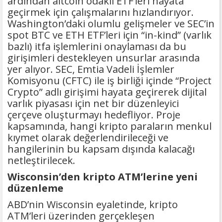
ardından altcoin odaklı ETF’leri hayata
geçirmek için çalışmalarını hızlandırıyor.
Washington’daki olumlu gelişmeler ve SEC’in
spot BTC ve ETH ETF’leri için “in-kind” (varlık
bazlı) itfa işlemlerini onaylaması da bu
girişimleri destekleyen unsurlar arasında
yer alıyor. SEC, Emtia Vadeli İşlemler
Komisyonu (CFTC) ile iş birliği içinde “Project
Crypto” adlı girişimi hayata geçirerek dijital
varlık piyasası için net bir düzenleyici
çerçeve oluşturmayı hedefliyor. Proje
kapsamında, hangi kripto paraların menkul
kıymet olarak değerlendirileceği ve
hangilerinin bu kapsam dışında kalacağı
netleştirilecek.
Wisconsin’den kripto ATM’lerine yeni
düzenleme
ABD’nin Wisconsin eyaletinde, kripto
ATM’leri üzerinden gerçekleşen