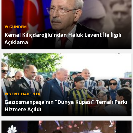
GÜNDEM
Kemal Kılıçdaroğlu'ndan Haluk Levent İle İlgili
Açıklama
YEREL HABERLER
Gaziosmanpaşa’nın “Dünya Kupası” Temalı Parkı
Hizmete Açıldı