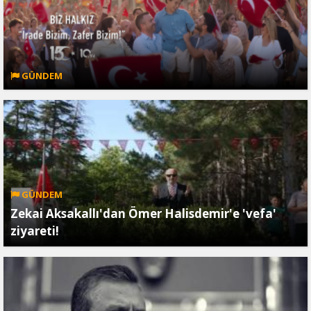
GÜNDEM
GÜNDEM
Zekai Aksakallı'dan Ömer Halisdemir'e 'vefa'
ziyareti!