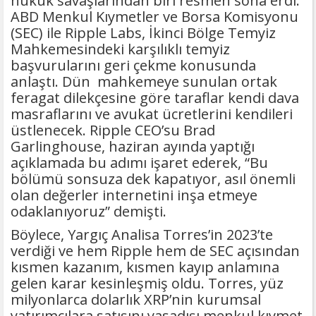
hukuk savaşlarından biri resmen sona erdi.
ABD Menkul Kıymetler ve Borsa Komisyonu
(SEC) ile Ripple Labs, İkinci Bölge Temyiz
Mahkemesindeki karşılıklı temyiz
başvurularını geri çekme konusunda
anlaştı. Dün mahkemeye sunulan ortak
feragat dilekçesine göre taraflar kendi dava
masraflarını ve avukat ücretlerini kendileri
üstlenecek. Ripple CEO’su Brad
Garlinghouse, haziran ayında yaptığı
açıklamada bu adımı işaret ederek, “Bu
bölümü sonsuza dek kapatıyor, asıl önemli
olan değerler internetini inşa etmeye
odaklanıyoruz” demişti.
Böylece, Yargıç Analisa Torres’in 2023’te
verdiği ve hem Ripple hem de SEC açısından
kısmen kazanım, kısmen kayıp anlamına
gelen karar kesinleşmiş oldu. Torres, yüz
milyonlarca dolarlık XRP’nin kurumsal
yatırımcılara satışını yasadışı menkul kıymet