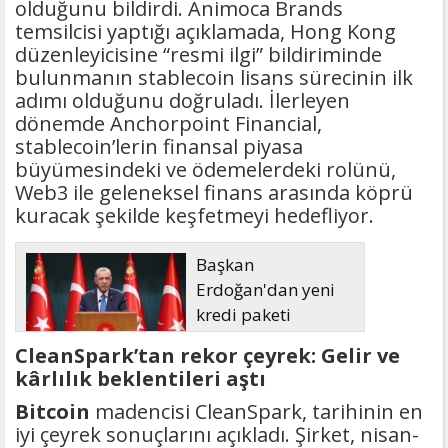
olduğunu bildirdi. Animoca Brands
temsilcisi yaptığı açıklamada, Hong Kong
düzenleyicisine “resmi ilgi” bildiriminde
bulunmanın stablecoin lisans sürecinin ilk
adımı olduğunu doğruladı. İlerleyen
dönemde Anchorpoint Financial,
stablecoin’lerin finansal piyasa
büyümesindeki ve ödemelerdeki rolünü,
Web3 ile geleneksel finans arasında köprü
kuracak şekilde keşfetmeyi hedefliyor.
Başkan
Erdoğan'dan yeni
kredi paketi
müjdesi: 6 ay geri
CleanSpark’tan rekor çeyrek: Gelir ve
ödemesiz, 36 ay vadeli
kârlılık beklentileri aştı
Bitcoin
madencisi CleanSpark, tarihinin en
iyi çeyrek sonuçlarını açıkladı. Şirket, nisan-