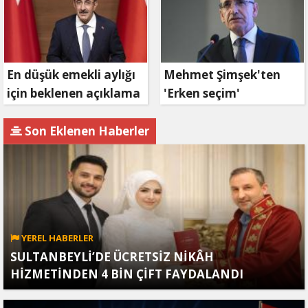
En düşük emekli aylığı
Mehmet Şimşek'ten
için beklenen açıklama
'Erken seçim'
geldi
açıklaması!
Son Eklenen Haberler
YEREL HABERLER
SULTANBEYLİ’DE ÜCRETSİZ NİKÂH
HİZMETİNDEN 4 BİN ÇİFT FAYDALANDI