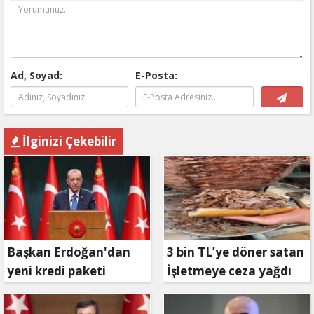
Ad, Soyad:
E-Posta:
İlginizi Çekebilir
Başkan Erdoğan'dan
3 bin TL’ye döner satan
yeni kredi paketi
İşletmeye ceza yağdı
müjdesi: 6 ay geri
ödemesiz, 36 ay vadeli