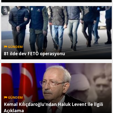
GÜNDEM
81 ilde dev FETÖ operasyonu
GÜNDEM
Kemal Kılıçdaroğlu'ndan Haluk Levent İle İlgili
Açıklama