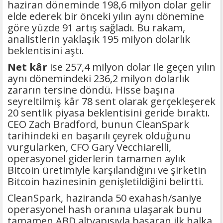
haziran döneminde 198,6 milyon dolar gelir
elde ederek bir önceki yılın aynı dönemine
göre yüzde 91 artış sağladı. Bu rakam,
analistlerin yaklaşık 195 milyon dolarlık
beklentisini aştı.
Net kâr
ise 257,4 milyon dolar ile geçen yılın
aynı dönemindeki 236,2 milyon dolarlık
zararın tersine döndü. Hisse başına
seyreltilmiş kâr 78 sent olarak gerçekleşerek
20 sentlik piyasa beklentisini geride bıraktı.
CEO Zach Bradford, bunun CleanSpark
tarihindeki en başarılı çeyrek olduğunu
vurgularken, CFO Gary Vecchiarelli,
operasyonel giderlerin tamamen aylık
Bitcoin üretimiyle karşılandığını ve şirketin
Bitcoin hazinesinin genişletildiğini belirtti.
CleanSpark, haziranda 50 exahash/saniye
operasyonel hash oranına ulaşarak bunu
tamamen ABD altyapısıyla başaran ilk halka