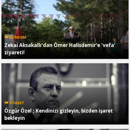
GÜNDEM
Zekai Aksakallı'dan Ömer Halisdemir'e 'vefa'
ziyareti!
SİYASET
Özgür Özel ; Kendinizi gizleyin, bizden işaret
bekleyin