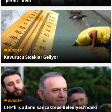
"perhiz" dedi
GÜNDEM
Kavurucu Sıcaklar Geliyor
GÜNDEM
CHP'li iş adamı Sancaktepe Belediyesi'ndeki