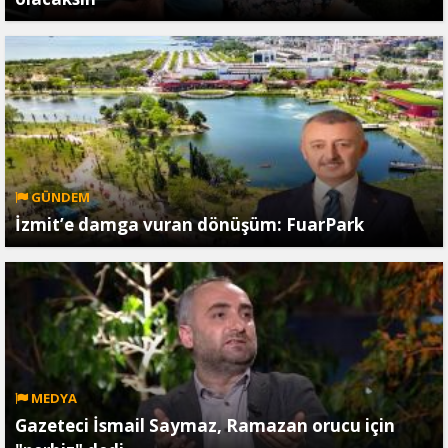
GÜNDEM
İzmit’e damga vuran dönüşüm: FuarPark
MEDYA
Gazeteci İsmail Saymaz, Ramazan orucu için