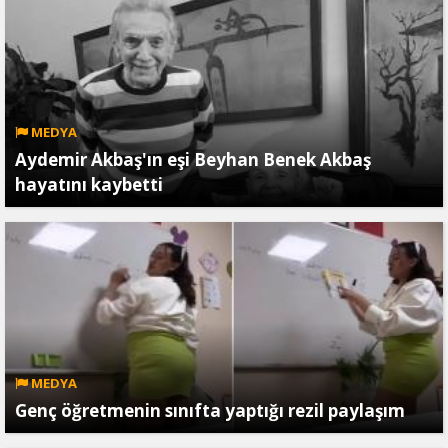
MEDYA
Aydemir Akbaş'ın eşi Beyhan Benek Akbaş
hayatını kaybetti
MEDYA
Genç öğretmenin sınıfta yaptığı rezil paylaşım